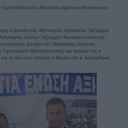
ης Ιερού Ναού Αγίου Νικολάου Αρμένων Αποκορώνου
τους ο Διευθυντής Αστυνομίας Ηρακλείου Ταξίαρχος
Αστυνομίας Χανίων Ταξίαρχος Νικολάου Κανέλλος,
 Αστυνομικός Διευθυντής Παπαδάκης Χρήστος,
ς Υφυπουργού Μετανάστευσης και Ασύλου της κ.
για το νέο έτος έστειλε ο Βουλευτής κ. Αλέξανδρος