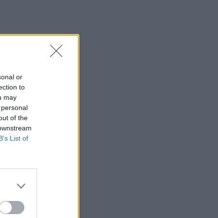
sonal or
ection to
ou may
 personal
out of the
 downstream
B’s List of