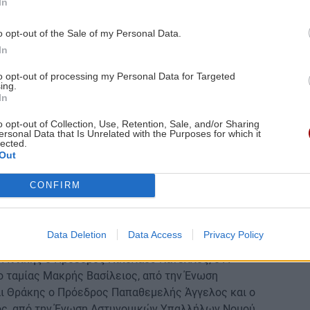
In
o opt-out of the Sale of my Personal Data.
In
to opt-out of processing my Personal Data for Targeted
ing.
In
o opt-out of Collection, Use, Retention, Sale, and/or Sharing
ersonal Data that Is Unrelated with the Purposes for which it
lected.
Out
ικών Αστυνομίας (Π.Ο.ΑΞΙ.Α.) παρευρέθηκαν ο
ραμματέας Αθανασάτος Πέτρος, ο Α΄ Αντιπρόεδρος
CONFIRM
ος Καρακούδης Στυλιανός και ο Αναπλ. Γεν.
Data Deletion
Data Access
Privacy Policy
Αττικής ο Πρόεδρος Νικολάου Κανέλλος, ο Α΄
ο ταμίας Μακρής Βασίλειος, από την Ένωση
ι Θράκης ο Πρόεδρος Παπαθεμελής Άγγελος και ο
ος, από την Ένωση Αστυνομικών Υπαλλήλων Νομού