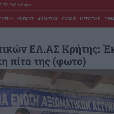
5 FM Ράδιο Κρήτη
ΡΗΤΗ
ΚΟΣΜΟΣ
ΑΘΛΗΤΙΚΑ
GOSSIP - LIFESTYLE
ΓΥΝΑ
ικών ΕΛ.ΑΣ Κρήτης: Έ
η πίτα της (φωτο)