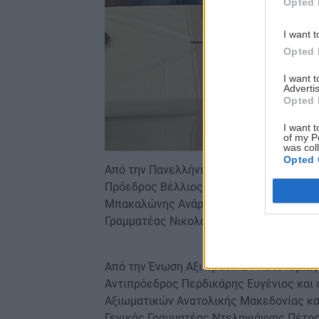
Opted 
I want t
Opted 
I want 
Advertis
Opted 
I want t
of my P
was col
Opted 
Από την Πανελλήνια Ομοσπονδία Αξιωματ
Πρόεδρος Βέλλιος Ανδρέας, ο Γενικός Γ
Μπακαλώνης Ανάργυρος, ο Γ΄ Αντιπρόεδρ
Γραμματέας Νικολάου Κανέλλος.
Από την Ένωση Αξιωματικών Αστυνομίας 
Αντιπρόεδρος Περδικάρης Ευγένιος και 
Αξιωματικών Ανατολικής Μακεδονίας κα
Γενικός Γραμματέας Ντεληγιάννης Πέτρ