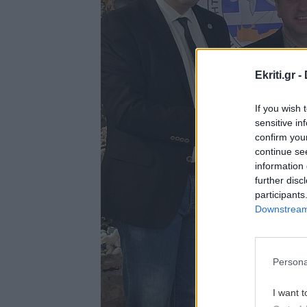
Ekriti.gr -
If you wish 
sensitive in
confirm you
continue se
information 
further disc
participants
Downstream 
Persona
I want t