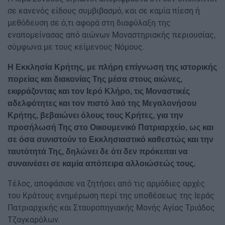
σε κανενός είδους συμβιβασμό, και σε καμία πίεση ή
μεθόδευση σε ό,τι αφορά στη διαφύλαξη της
εναπομείνασας από αιώνων Μοναστηριακής περιουσίας,
σύμφωνα με τους κείμενους Νόμους.
Η Εκκλησία Κρήτης, με πλήρη επίγνωση της ιστορικής
πορείας και διακονίας Της μέσα στους αιώνες,
εκφράζοντας και τον Ιερό Κλήρο, τις Μοναστικές
αδελφότητες και τον πιστό λαό της Μεγαλονήσου
Κρήτης, βεβαιώνει όλους τους Κρήτες, για την
προσήλωσή Της στο Οικουμενικό Πατριαρχείο, ως και
σε όσα συνιστούν το Εκκλησιαστικό καθεστώς και την
ταυτότητά Της, δηλώνει δε ότι δεν πρόκειται να
συναινέσει σε καμία απόπειρα αλλοιώσεώς τους.
Τέλος, αποφάσισε να ζητήσει από τις αρμόδιες αρχές
του Κράτους ενημέρωση περί της υποθέσεως της Ιεράς
Πατριαρχικής και Σταυροπηγιακής Μονής Αγίας Τριάδος
Τζαγκαρόλων.