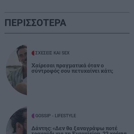
ΗΠΑ: Με κάμερες σώματος οι πράκτορες της
ICE πριν το τέλος του μήνα
ΠΕΡΙΣΣΟΤΕΡΑ
ΟΙΚΟΝΟΜΙΑ
22:14
Ελλάδα: Δεύτερη στην ΕΕ με το υψηλότερο
ποσοστό φτώχειας ή κοινωνικού αποκλεισμού
ΣΧΕΣΕΙΣ ΚΑΙ SEX
το 2025
Χαίρεσαι πραγματικά όταν ο
σύντροφός σου πετυχαίνει κάτι;
ΚΟΣΜΟΣ
21:46
Πέντε νεκροί σε Ουκρανία και Ρωσία από τις
ανταλλαγές πληγμάτων
ΠΟΛΙΤΙΚΗ
21:32
Άκης Σκέρτσος: Από το 2018 έως το 2025 οι
GOSSIP - LIFESTYLE
καταθέσεις φυσικών προσώπων αυξήθηκαν
Δάντης: «Δεν θα ξαναγράψω ποτέ
τραγούδι για τη Eurovision, 22 χρόνια