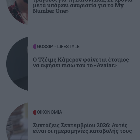
μετά υπάρχει αχαριστία για το My
ΕΛΛΑΔΑ
21:14
Number One»
Συγκλονίζει την Σκιάθο υπόθεση βιασμού
15χρονου μαθητή -Βία και εκβιασμοί από
17χρονο
GOSSIP - LIFESTYLE
GOSSIP - LIFESTYLE
21:00
Ο Αλέξανδρος Κοψιάλης ανέβασε βίντεο από
Ο Τζέιμς Κάμερον φαίνεται έτοιμος
να αφήσει πίσω του το «Avatar»
τη ζυγαριά μετά την απώλεια 30 κιλών
ΟΙΚΟΝΟΜΙΑ
Συντάξεις Σεπτεμβρίου 2026: Αυτές
είναι οι ημερομηνίες καταβολής τους