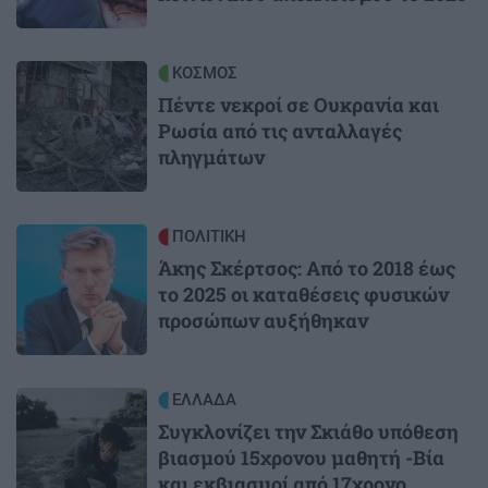
Image
ΚΟΣΜΟΣ
Πέντε νεκροί σε Ουκρανία και
Ρωσία από τις ανταλλαγές
πληγμάτων
Image
ΠΟΛΙΤΙΚΗ
Άκης Σκέρτσος: Από το 2018 έως
το 2025 οι καταθέσεις φυσικών
προσώπων αυξήθηκαν
Image
ΕΛΛΑΔΑ
Συγκλονίζει την Σκιάθο υπόθεση
βιασμού 15χρονου μαθητή -Βία
και εκβιασμοί από 17χρονο