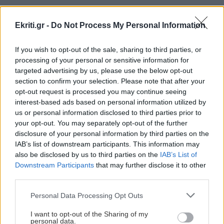
ΔΙΑΒΑΣΤΕ ΕΠΙΣΗΣ:
Ekriti.gr -
Do Not Process My Personal Information
Μεταναστευτικό: Νέες αφίξεις σήμερα σε Γαύδο και
νότιο Ηράκλειο
If you wish to opt-out of the sale, sharing to third parties, or
processing of your personal or sensitive information for
Ακολουθήστε το ekriti.gr στο
Google News
και
targeted advertising by us, please use the below opt-out
μάθετε πρώτοι όλες τις ειδήσεις για την Κρήτη
section to confirm your selection. Please note that after your
και όχι μόνο.
opt-out request is processed you may continue seeing
interest-based ads based on personal information utilized by
Εκκλησία Κρήτης
Τοποθέτηση
Μαφια
us or personal information disclosed to third parties prior to
your opt-out. You may separately opt-out of the further
disclosure of your personal information by third parties on the
IAB’s list of downstream participants. This information may
also be disclosed by us to third parties on the
IAB’s List of
Downstream Participants
that may further disclose it to other
ΡΟΗ ΕΙΔΗΣΕΩΝ
third parties.
Personal Data Processing Opt Outs
ΣΧΕΣΕΙΣ ΚΑΙ SEX
00:00
I want to opt-out of the Sharing of my
Χαίρεσαι πραγματικά όταν ο σύντροφός σου
personal data.