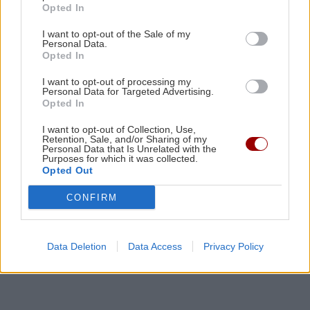
Opted In
πετυχαίνει κάτι;
I want to opt-out of the Sale of my
Personal Data.
GOSSIP - LIFESTYLE
23:00
Opted In
Δάντης: «Δεν θα ξαναγράψω ποτέ τραγούδι για
I want to opt-out of processing my
τη Eurovision, 22 χρόνια μετά υπάρχει
Personal Data for Targeted Advertising.
Opted In
αχαριστία για το My Number One»
I want to opt-out of Collection, Use,
Retention, Sale, and/or Sharing of my
GOSSIP - LIFESTYLE
23:00
Personal Data that Is Unrelated with the
Purposes for which it was collected.
Ο Τζέιμς Κάμερον φαίνεται έτοιμος να αφήσει
Opted Out
πίσω του το «Avatar»
CONFIRM
Όλες οι ειδήσεις
ΟΙΚΟΝΟΜΙΑ
22:46
Συντάξεις Σεπτεμβρίου 2026: Αυτές είναι οι
Data Deletion
Data Access
Privacy Policy
ημερομηνίες καταβολής τους
ΚΟΣΜΟΣ
22:32