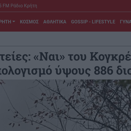
5 FM Ράδιο Κρήτη
ΡΗΤΗ
ΚΟΣΜΟΣ
ΑΘΛΗΤΙΚΑ
GOSSIP - LIFESTYLE
ΓΥΝΑ
είες: «Ναι» του Κογκρέ
ολογισμό ύψους 886 δι