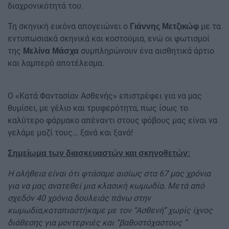
διαχρονικότητά του.
Τη σκηνική εικόνα απογειώνει ο
με τα
Γιάννης Μετζικώφ
εντυπωσιακά σκηνικά και κοστούμια, ενώ οι φωτισμοί
της
συμπληρώνουν ένα αισθητικά άρτιο
Μελίνα Μάσχα
και λαμπερό αποτέλεσμα.
Ο «Κατά Φαντασίαν Ασθενής» επιστρέφει για να μας
θυμίσει, με γέλιο και τρυφερότητα, πως ίσως το
καλύτερο φάρμακο απέναντι στους φόβους μας είναι να
γελάμε μαζί τους… ξανά και ξανά!
Σημείωμα των διασκευαστών και σκηνοθετών:
Η αλήθεια είναι ότι φτάσαμε αισίως στα 67 μας χρόνια
για να μας ανατεθεί μια κλασική κωμωδία. Μετά από
σχεδόν 40 χρόνια δουλειάς πάνω στην
κωμωδία,καταπιαστήκαμε με τον “Ασθενή” χωρίς ίχνος
διάθεσης για μοντερνιές και “βαθυστόχαστους ”