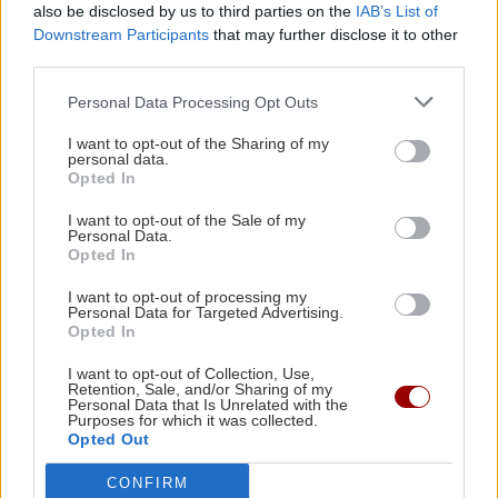
also be disclosed by us to third parties on the
IAB’s List of
ακολουθήστε τα παρακάτω βήματα:
Downstream Participants
that may further disclose it to other
third parties.
Κάντε like στη σελίδα
του
ekriti
στο facebook πατώντας
εδώ
Personal Data Processing Opt Outs
Κάντε like στο άρθρο που έχει αναρτηθεί στη
I want to opt-out of the Sharing of my
σελίδα του ekriti στο
*.
facebook
personal data.
Opted In
Ο διαγωνισμός λήγει τη Δευτέρα 3 Αυγούστου στις 15:00
και οι νικητές θα ανακοινωθούν με σχετικό άρθρο που
I want to opt-out of the Sale of my
Personal Data.
θα δημοσιευτεί και στη σελίδα μας στο facebook.
Opted In
*πρέπει να ακολουθηθούν σωστά όλα τα βήματα, προκειμένου να είναι
I want to opt-out of processing my
Personal Data for Targeted Advertising.
έγκυρη η συμμετοχή.
Opted In
I want to opt-out of Collection, Use,
Retention, Sale, and/or Sharing of my
Ακολουθήστε το ekriti.gr στο
Google News
και
Personal Data that Is Unrelated with the
Purposes for which it was collected.
μάθετε πρώτοι όλες τις ειδήσεις για την Κρήτη
Opted Out
και όχι μόνο.
CONFIRM