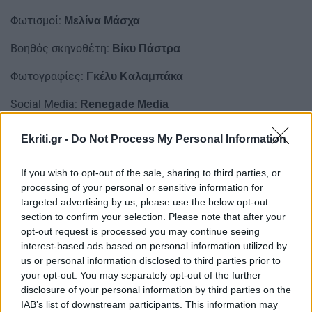
Φωτισμοί:
Μελίνα Μάσχα
Βοηθός σκηνοθέτη:
Βίκυ Πάστρα
Φωτογραφίες:
Γκέλυ Καλαμπάκα
Social Media:
Renegade Media
Οργάνωση παραγωγής:
Κωνσταντίνα Νταντάμη
Ekriti.gr -
Do Not Process My Personal Information
Παραγωγή:
Θεατρικές Επιχειρήσεις Τάγαρη
If you wish to opt-out of the sale, sharing to third parties, or
Ώρα έναρξης : 21.30
processing of your personal or sensitive information for
targeted advertising by us, please use the below opt-out
Προπώληση εισιτηρίων
MORE.COM
& ΤΑΜΕΙΟ
section to confirm your selection. Please note that after your
opt-out request is processed you may continue seeing
ΘΕΑΤΡΟΥ
interest-based ads based on personal information utilized by
Αν θέλετε να είστε ένας από τους
που
πέντε τυχερούς
us or personal information disclosed to third parties prior to
your opt-out. You may separately opt-out of the further
θα κερδίσουν μία
για να
διπλή πρόσκληση
disclosure of your personal information by third parties on the
παρακολουθήσουν τη παράσταση που θα γίνει τη
Τρίτη 4
IAB’s list of downstream participants. This information may
στο Κηποθέατρο Νίκος Καζαντζάκης,
Αυγούστου