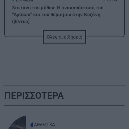
Στα ίχνη του μύθου: Η αναπαράσταση του
"Δράκου" και του θερισμού στην Κοζάνη
(βίντεο)
Όλες οι ειδήσεις
ΟΙΚΟΝΟΜΙΑ
21:46
ΑΑΔΕ: Ποιοι φορολογούμενοι θα λάβουν email
ή τηλεφώνημα για φορολογικές εκκρεμότητες
ΕΛΛΑΔΑ
21:35
Κινηματογραφικός Τουρισμός: Η «Οδύσσεια»
φέρνει εκρηκτική άνοδο στις κρατήσεις
ΠΕΡΙΣΣΟΤΕΡΑ
ΠΟΛΙΤΙΣΜΟΣ
21:22
Ναύπλιο: 7ο Φεστιβάλ παραδοσιακών χορών -
Αντάμωμα Ελλάδας και Κύπρου με φόντο το
ΑΘΛΗΤΙΚΑ
Μπούρτζι