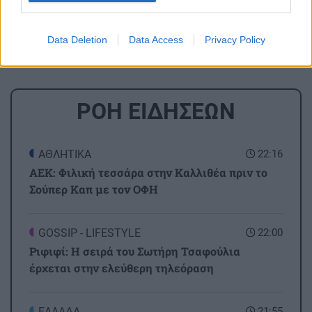
Θέατρο
Κηποθέατρο «Νίκος Καζαντζάκης»
Προσκλήσεις
Διαγωνισμος
Data Deletion
Data Access
Privacy Policy
ΡΟΗ ΕΙΔΗΣΕΩΝ
ΑΘΛΗΤΙΚΑ
22:16
ΑΕΚ: Φιλική τεσσάρα στην Καλλιθέα πριν το
Σούπερ Καπ με τον ΟΦΗ
GOSSIP - LIFESTYLE
22:00
Ριφιφί: Η σειρά του Σωτήρη Τσαφούλια
έρχεται στην ελεύθερη τηλεόραση
ΕΛΛΑΔΑ
21:55