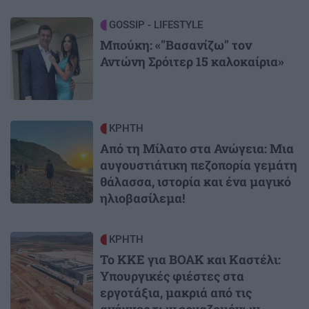
Image
GOSSIP - LIFESTYLE
Μπούκη: «"Βασανίζω" τον
Αντώνη Σρόιτερ 15 καλοκαίρια»
Image
ΚΡΗΤΗ
Από τη Μίλατο στα Ανώγεια: Μια
αυγουστιάτικη πεζοπορία γεμάτη
θάλασσα, ιστορία και ένα μαγικό
ηλιοβασίλεμα!
Image
ΚΡΗΤΗ
Το ΚΚΕ για ΒΟΑΚ και Καστέλι:
Υπουργικές φιέστες στα
εργοτάξια, μακριά από τις
ανάγκες των εργαζομένων