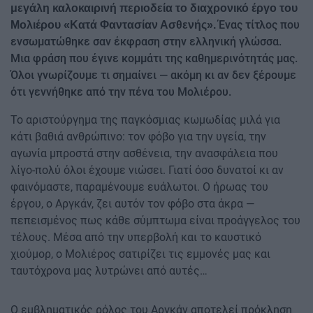
μεγάλη καλοκαιρινή περιοδεία το διαχρονικό έργο του
Ένας τίτλος που
Μολιέρου «Κατά Φαντασίαν Ασθενής».
ενσωματώθηκε σαν έκφραση στην ελληνική γλώσσα.
Μια φράση που έγινε κομμάτι της καθημερινότητάς μας.
Όλοι γνωρίζουμε τι σημαίνει — ακόμη κι αν δεν ξέρουμε
ότι γεννήθηκε από την πένα του Μολιέρου.
Το αριστούργημα της παγκόσμιας κωμωδίας μιλά για
κάτι βαθιά ανθρώπινο: τον φόβο για την υγεία, την
αγωνία μπροστά στην ασθένεια, την ανασφάλεια που
λίγο-πολύ όλοι έχουμε νιώσει. Γιατί όσο δυνατοί κι αν
φαινόμαστε, παραμένουμε ευάλωτοι. Ο ήρωας του
έργου, ο Αργκάν, ζει αυτόν τον φόβο στα άκρα —
πεπεισμένος πως κάθε σύμπτωμα είναι προάγγελος του
τέλους. Μέσα από την υπερβολή και το καυστικό
χιούμορ, ο Μολιέρος σατιρίζει τις εμμονές μας και
ταυτόχρονα μας λυτρώνει από αυτές…
Ο εμβληματικός ρόλος του Αργκάν αποτελεί πρόκληση