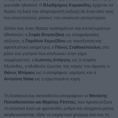
για κάθε ηθοποιό. Ο
έρχεται να
Βλαδίμηρος Κυριακίδης
δώσει τη δική του σπαρταριστή εκδοχή σε έναν από τους
πιο απαιτητικούς ρόλους του κλασικού ρεπερτορίου.
Δίπλα του, ένας θίασος αγαπημένων και καταξιωμένων
ηθοποιών: η
ως ελαφρόμυαλη
Σοφία Βογιατζάκη
σύζυγος, η
ως πανέξυπνη και
Παρθένα Χοροζίδου
αφοπλιστική υπηρέτρια, ο
στο
Πάνος Σταθακόπουλος
ρόλο του γιατρού που επιδιώκει έναν γάμο
συμφέροντος, ο
ως ο νεαρός
Ιωάννης Απέργης
Κλεάνθης, ο αληθινός έρωτας της κόρης του Αργκάν, ο
ως ο υποψήφιος γαμπρός και η
Θάνος Μπίρκος
ως η ερωτευμένη κόρη.
Αντιγόνη Νάκα
Τη διασκευή και σκηνοθεσία υπογράφουν οι
Θανάσης
, που προσεγγίζουν
Παπαθανασίου και Μιχάλης Ρέππας
το κλασικό έργο με φρεσκάδα, ρυθμό και σύγχρονη ματιά,
αναδεικνύοντας τόσο το εκρηκτικό χιούμορ όσο και τη