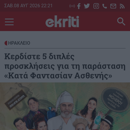
Skip
ΣΑΒ.08 ΑΥΓ 2026 22:21
to
main
content
ΗΡΑΚΛΕΙΟ
Κερδίστε 5 διπλές
προσκλήσεις για τη παράσταση
«Κατά Φαντασίαν Ασθενής»