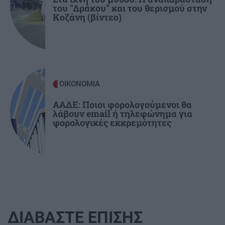
του "Δράκου" και του θερισμού στην
Το ΚΚΕ για ΒΟΑΚ και Καστέλι: Υπουργικές
Κοζάνη (βίντεο)
φιέστες στα εργοτάξια, μακριά από τις
ανάγκες των εργαζομένων
ΟΙΚΟΝΟΜΙΑ
ΑΑΔΕ: Ποιοι φορολογούμενοι θα
λάβουν email ή τηλεφώνημα για
φορολογικές εκκρεμότητες
ΔΙΑΒΑΣΤΕ ΕΠΙΣΗΣ