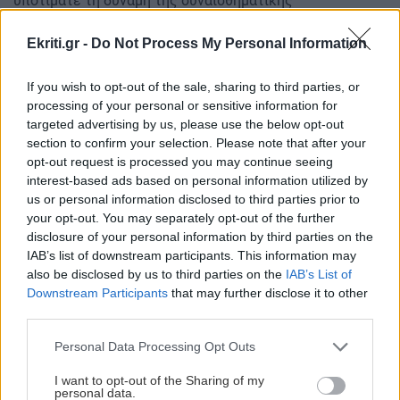
υποτιμάτε τη δύναμη της συναισθηματικής
ευαλωτότητας ή να κρατάτε χώρο για τον σύντροφό σας.
Όσο περισσότερο αγκαλιάζετε τη συναισθηματική σας
Ekriti.gr -
Do Not Process My Personal Information
πλευρά ξεκινώντας αυτή την εβδομάδα, τόσο καλύτερα
θα γίνονται όλα.
If you wish to opt-out of the sale, sharing to third parties, or
processing of your personal or sensitive information for
Υδροχόος
targeted advertising by us, please use the below opt-out
section to confirm your selection. Please note that after your
Μερικές φορές, μαθαίνεις τα περισσότερα όταν φεύγεις
opt-out request is processed you may continue seeing
από εκεί που νιώθεις άνετα. Είτε πρόκειται για ταξίδια
interest-based ads based on personal information utilized by
us or personal information disclosed to third parties prior to
για αυτήν την εβδομάδα είτε όχι, μια νέα ευκαιρία ή
your opt-out. You may separately opt-out of the further
περιπέτεια σας περιμένει. Αυτή η εμπειρία θα σας
disclosure of your personal information by third parties on the
βοηθήσει να επαναφέρετε τις αξίες σας, να κάνετε
IAB’s list of downstream participants. This information may
σημαντικές συζητήσεις για τις σχέσεις και ακόμη και
also be disclosed by us to third parties on the
IAB’s List of
πιθανότατα να μεταμορφώσετε το όραμά σας ή τις
Downstream Participants
that may further disclose it to other
ανάγκες σας γύρω από το σπίτι σας. Μπορεί να
third parties.
αισθάνεστε ότι συμβαίνουν πολλά ταυτόχρονα, αλλά να
Personal Data Processing Opt Outs
θυμάστε ότι όλα είναι καλά, κάτι για το οποίο έχετε
εργαστεί.
I want to opt-out of the Sharing of my
personal data.