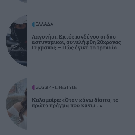
ΚΡΗΤΗ
Τραγωδία στα Μάλια: Ανασύρθηκε νεκρός από
τη θάλασσα
ΕΛΛΑΔΑ
GOSSIP - LIFESTYLE
13:00
Λαγονήσι: Εκτός κινδύνου οι δύο
αστυνομικοί, συνελήφθη 20χρονος
Η Βαλέρια Χοψονίδου και ο Αντώνης
Γερμανός – Πώς έγινε το τροχαίο
Βλωτιδέλλης βάφτισαν τον μοναχογιό τους
GOSSIP - LIFESTYLE
Καλομοίρα: «Όταν κάνω δίαιτα, το
πρώτο πράγμα που κάνω...»