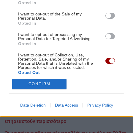
Ιχθύες
Opted In
I want to opt-out of the Sale of my
Τα πράγματα αλλάζουν πάντα όταν εσείς το κάνετε,
Personal Data.
πράγμα που σημαίνει ότι αυτή μπορεί να είναι η
Opted In
εβδομάδα που έρχεται κάποια σαφήνεια, επιτρέποντας
I want to opt-out of processing my
να συμβεί αυτό. Έχετε πάντα τη διάθεση για ρομαντισμό,
Personal Data for Targeted Advertising.
αλλά τώρα γίνεστε πιο σοβαροί για το τι χρειάζεστε,
Opted In
συμπεριλαμβανομένου του τι σημαίνει δέσμευση για
I want to opt-out of Collection, Use,
εσάς. Αυτή την εβδομάδα, οι ευάλωτες συζητήσεις
Retention, Sale, and/or Sharing of my
Personal Data that Is Unrelated with the
σχετικά με τη δέσμευση θα δημιουργήσουν έναν χώρο
Purposes for which it was collected.
βαθύτερης οικειότητας και συνομιλίας, που θα πρέπει
Opted Out
να προσφέρει τις ίδιες τις αλλαγές που αναζητούσατε.
CONFIRM
via
ΔΙΑΒΑΣΤΕ ΕΠΙΣΗΣ
Data Deletion
Data Access
Privacy Policy
Πανσέληνος Απριλίου στον Ζυγό: Τα 4 ζώδια που θα
επηρεαστούν περισσότερο