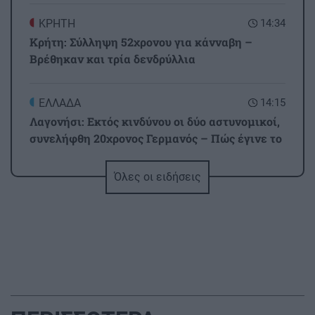
ΚΡΗΤΗ
14:34
Κρήτη: Σύλληψη 52χρονου για κάνναβη –
Βρέθηκαν και τρία δενδρύλλια
ΕΛΛΑΔΑ
14:15
Λαγονήσι: Εκτός κινδύνου οι δύο αστυνομικοί,
συνελήφθη 20χρονος Γερμανός – Πώς έγινε το
τροχαίο
Όλες οι ειδήσεις
GOSSIP - LIFESTYLE
14:00
Καλομοίρα: «Όταν κάνω δίαιτα, το πρώτο
πράγμα που κάνω...»
ΚΡΗΤΗ
13:52
Κρήτη: Συνελήφθη 32χρονος για πέντε κλοπές
από επιχειρήσεις – Βρέθηκαν κλοπιμαία