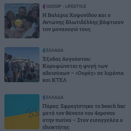
Image
GOSSIP - LIFESTYLE
Η Βαλέρια Χοψονίδου και ο
Αντώνης Βλωτιδέλλης βάφτισαν
τον μοναχογιό τους
Image
ΕΛΛΑΔΑ
Έξοδος Αυγούστου:
Κορυφώνεται η φυγή των
αδειούχων – «Ουρές» σε λιμάνια
και ΚΤΕΛ
Image
ΕΛΛΑΔΑ
Πάρος: Σφραγίστηκε το beach bar
μετά τον θάνατο του 4χρονου
στην πισίνα – Στον εισαγγελέα ο
ιδιοκτήτης