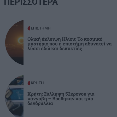
ΠΕΡΙΣΣΟΤΕΡΑ
ΚΟΣΜΟΣ
13:39
Κλιμάκωση στην Ερυθρά Θάλασσα: Πύραυλοι
ΕΠΙΣΤΗΜΗ
των Χούθι χτύπησαν πετρελαϊκές
εγκαταστάσεις στην Τζιζάν
Ολική έκλειψη Ηλίου: Το κοσμικό
μυστήριο που η επιστήμη αδυνατεί να
λύσει εδώ και δεκαετίες
ΕΛΛΑΔΑ
13:27
Σκύλος ή Γάτα: Ποιο κατοικίδιο «συμφέρει»
περισσότερο την τσέπη σου το 2026;
ΚΡΗΤΗ
13:23
ΚΡΗΤΗ
Σε πύρινο συναγερμό η χώρα - Στο «κόκκινο» ο
Κρήτη: Σύλληψη 52χρονου για
κίνδυνος πυρκαγιάς στην Κρήτη με ριπές
κάνναβη – Βρέθηκαν και τρία
ανέμων έως 110 χλμ./ώρα
δενδρύλλια
13:14