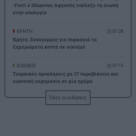
-Γιατί ο 26χρονος Αφγανός επέλεξε τη σιωπή
στην απολογία
ΚΡΗΤΗ
07:28
Κρήτη: Συναγερμός για πυρκαγιά τα
ξημερώματα κοντά σε οικισμό
ΚΟΣΜΟΣ
07:15
Τουρκικές προκλήσεις με 17 παραβιάσεις και
εικονική αερομαχία σε μία ημέρα
Όλες οι ειδήσεις
GOSSIP - LIFESTYLE
07:00
Να ταξιδεύει μες στη θάλασσα η ψυχή (φωτο)
ΣΧΕΣΕΙΣ ΚΑΙ SEX
00:00
Χρήματα και σχέση: Πώς να μιλήσετε χωρίς να