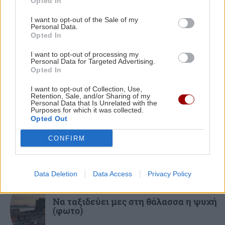
Opted In
UEFA: «Το μποϊκοτάζ στις διοργανώσεις της
I want to opt-out of the Sale of my
FIFA παραμένει σε ισχύ»
Personal Data.
Opted In
I want to opt-out of processing my
ΑΘΛΗΤΙΚΑ
22:19
Personal Data for Targeted Advertising.
Europa League: Η ΤΣΣΚΑ Σόφιας διέλυσε 3-0
Opted In
ΚΟΣΜΟΣ
την Μακάμπι Τελ Αβίβ και ετοιμάζεται για
I want to opt-out of Collection, Use,
ΟΦΗ (βίντεο)
Τουρκικές προκλήσεις με 17
Retention, Sale, and/or Sharing of my
Personal Data that Is Unrelated with the
παραβιάσεις και εικονική αερομαχία
Purposes for which it was collected.
σε μία ημέρα
Opted Out
CONFIRM
Data Deletion
Data Access
Privacy Policy
GOSSIP - LIFESTYLE
Να ταξιδεύει μες στη θάλασσα η ψυχή
(φωτο)