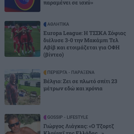
παραμένει σε ισχύ»
Image
ΑΘΛΗΤΙΚΑ
Europa League: Η ΤΣΣΚΑ Σόφιας
διέλυσε 3-0 την Μακάμπι Τελ
Αβίβ και ετοιμάζεται για ΟΦΗ
(βίντεο)
Image
ΠΕΡΙΕΡΓΑ - ΠΑΡΑΞΕΝΑ
Βέλγιο: Ζει σε πλωτό σπίτι 23
μέτρων εδώ και χρόνια
Image
GOSSIP - LIFESTYLE
Γιώργος Λιάγκας: «Ο Τζορτζ
Κλούνεϊ της Ελλάδας…»