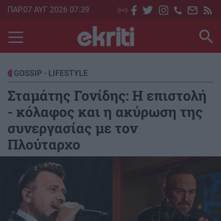
Skip
ΠΑΡ.07 ΑΥΓ 2026 07:39
to
main
content
GOSSIP - LIFESTYLE
Σταμάτης Γονίδης: Η επιστολή
- κόλαφος και η ακύρωση της
συνεργασίας με τον
Πλούταρχο