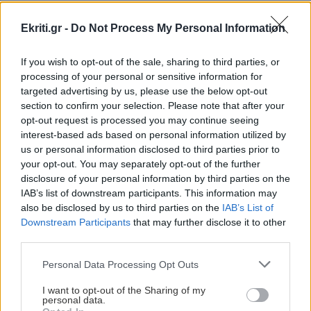
καταλήξετε σε καβγά
Ekriti.gr -
Do Not Process My Personal Information
ΠΕΡΙΣΣΟΤΕΡΑ
GOSSIP - LIFESTYLE
23:00
If you wish to opt-out of the sale, sharing to third parties, or
Η Μπάρμπρα Στρέιζαντ υπογράφει το πρώτο
processing of your personal or sensitive information for
targeted advertising by us, please use the below opt-out
της παιδικό βιβλίο
section to confirm your selection. Please note that after your
opt-out request is processed you may continue seeing
ΕΛΛΑΔΑ
interest-based ads based on personal information utilized by
ΑΘΛΗΤΙΚΑ
22:49
us or personal information disclosed to third parties prior to
Κυψέλη: «Δεν είναι άρνηση, αλλά
Europa League: Η Άντερλεχτ νίκησε 1-0 τον
επιφύλαξη» -Γιατί ο 26χρονος
your opt-out. You may separately opt-out of the further
ΠΑΟΚ στην Τούμπα κι όλα θα κριθούν στις
Αφγανός επέλεξε τη σιωπή στην
disclosure of your personal information by third parties on the
Βρυξέλλες
απολογία
IAB’s list of downstream participants. This information may
also be disclosed by us to third parties on the
IAB’s List of
Downstream Participants
that may further disclose it to other
ΑΘΛΗΤΙΚΑ
22:25
third parties.
ΠΟΑ: Ανακοίνωσε την απόκτηση τριών Ιταλών
Personal Data Processing Opt Outs
ποδοσφαιριστών
ΚΡΗΤΗ
I want to opt-out of the Sharing of my
Κρήτη: Συναγερμός για πυρκαγιά τα
personal data.
ξημερώματα κοντά σε οικισμό
ΑΘΛΗΤΙΚΑ
22:25