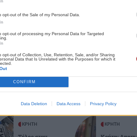
In
κ!
αναμενόμενη ανάσα – Παραμένει
υψηλός ο κίνδυνος πυρκαγιάς
o opt-out of the Sale of my Personal Data.
In
1:34
GOSSIP - LIFESTYLE
10:00
ς –
to opt-out of processing my Personal Data for Targeted
ing.
Τούνη: «Έβγαλα όλο το βράδυ στο
In
νοσοκομείο με ορούς και αντιβιώσεις»
o opt-out of Collection, Use, Retention, Sale, and/or Sharing
ersonal Data that Is Unrelated with the Purposes for which it
ες οι ειδήσεις
lected.
1:28
ΟΙΚΟΝΟΜΙΑ
09:50
Out
γκολ
Φορολογικό ημερολόγιο Αυγούστου
2026: Τι πρέπει να πληρωθεί έως το
CONFIRM
τέλος του μήνα
1:23
Data Deletion
Data Access
Privacy Policy
ΚΟΣΜΟΣ
09:36
Περού: 13 νεκροί σε τροχαίο –
Ανάμεσά τους και παιδιά
ΚΡΗΤΗ
ΚΡΗΤΗ
Τέλος στην
Κρήτη: Απαν