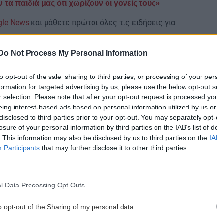
 τα παιδιά μας ότι χωρίζουν οι γονείς τους»
gle News
και μάθετε πρώτοι όλες τις ειδήσεις για
Do Not Process My Personal Information
to opt-out of the sale, sharing to third parties, or processing of your per
formation for targeted advertising by us, please use the below opt-out s
r selection. Please note that after your opt-out request is processed y
 ΕΙΔΗΣΕΩΝ
eing interest-based ads based on personal information utilized by us or
disclosed to third parties prior to your opt-out. You may separately opt-
losure of your personal information by third parties on the IAB’s list of
1:48
ΚΟΣΜΟΣ
10:26
. This information may also be disclosed by us to third parties on the
IA
Προκαλεί πάλι η Τουρκία: Ο Φιντάν
Participants
that may further disclose it to other third parties.
ς
λέει ότι η σταθερότητα στην Κύπρο
οφείλεται στον τουρκικό στρατό
l Data Processing Opt Outs
1:47
ΚΡΗΤΗ
10:14
o opt-out of the Sharing of my personal data.
Κρήτη: Οι βροχές δεν έφεραν την