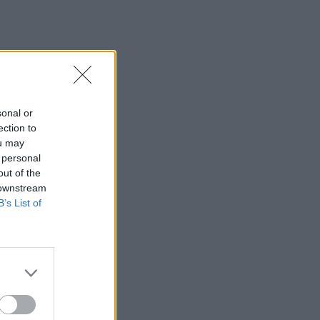
sonal or
ection to
ou may
 personal
out of the
 downstream
B’s List of