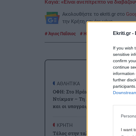
Καγιά: «Είναι ανεπίτρεπτο να διαβάζουν
Ακολουθήστε το ekriti.gr στο
Goo
την Κρήτη και όχι μόνο.
Ekriti.gr -
Άγιος Παΐσιος
Ηθοποιός
If you wish 
sensitive in
confirm you
ΡΟΗ
continue se
information 
further disc
ΑΘΛΗΤΙΚΑ
1
participants
ΟΦΗ: Στο Ηράκλειο ο Λορέντσο
Downstream 
Ντίκμαν – Τη Δευτέρα οι εξετάσει
και οι υπογραφές
Persona
ΚΡΗΤΗ
1
I want t
Τέλος στην ταλαιπωρία: Πώς θα