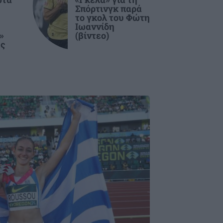
Σπόρτινγκ παρά
το γκολ του Φώτη
Ιωαννίδη
»
(βίντεο)
ής