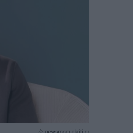
newsroom ekriti.gr