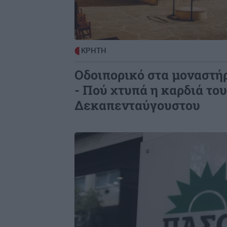
ναρκωτικά – Κατασχέθηκε σχεδόν
μισό κιλό κάνναβης
ΑΥΤΟΔΙΟΙΚΗΣΗ
1
ΚΡΗΤΗ
Η εβδομαδιαία ανασκόπηση
Οδοιπορικό στα μοναστή
Καλοκαιρινού – Στο επίκεντρο
σχολεία, έργα και θερμική προστα
- Πού χτυπά η καρδιά του
Δεκαπενταύγουστου
Image