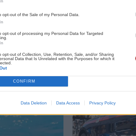
In
9:54
ΕΛΛΑΔΑ
18:22
o opt-out of the Sale of my Personal Data.
ΙΣΑ: Ζητάει άμεση αναστολή της
ΑΘΛΗΤΙΚΑ
ΚΡΗΤΗ
In
υποχρεωτικής καταχώρισης
Θρήνος για τον
Κρήτη -Τριπλ
διαγνωστικών εξετάσεων στο
to opt-out of processing my Personal Data for Targeted
Μέσι: Πέθανε ο
παγκόσμια
ing.
Ψηφιακό Αποθετήριο
πατέρας του
διάκριση: Τρε
In
9:49
Χόρχε
παραλίες μέσ
της
στις 25
o opt-out of Collection, Use, Retention, Sale, and/or Sharing
καλύτερες το
ΚΡΗΤΗ
18:11
ersonal Data that Is Unrelated with the Purposes for which it
κόσμου!
lected.
Κρήτη - Θερινές εκπτώσεις: Με
Out
"αιμοδότες" γάμους και βαπτίσεις
κινείται η αγορά
CONFIRM
9:36
.
Image
GOSSIP - LIFESTYLE
18:00
Data Deletion
Data Access
Privacy Policy
Στο Ρέθυμνο για διακοπές ο ηθοποιός
Αναστάσης Ροϊλός
9:23
ΚΡΗΤΗ
17:56
 τα