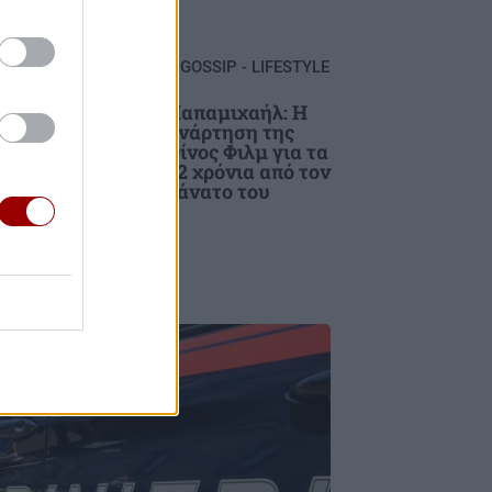
GOSSIP - LIFESTYLE
ή
Παπαμιχαήλ: Η
ανάρτηση της
ις
Φίνος Φιλμ για τα
α
22 χρόνια από τον
θάνατο του
υ