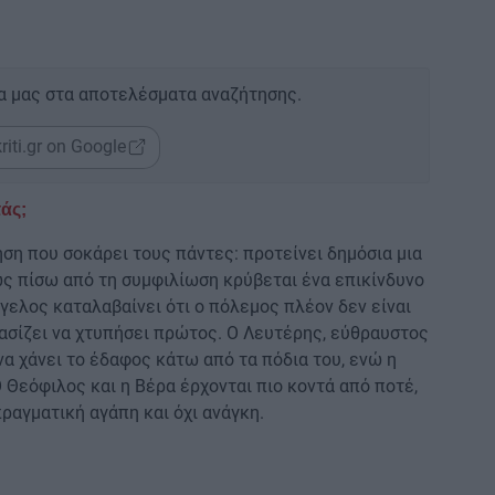
α μας στα αποτελέσματα αναζήτησης.
riti.gr on Google
άς;
ηση που σοκάρει τους πάντες: προτείνει δημόσια μια
μως πίσω από τη συμφιλίωση κρύβεται ένα επικίνδυνο
γγελος καταλαβαίνει ότι ο πόλεμος πλέον δεν είναι
ασίζει να χτυπήσει πρώτος. Ο Λευτέρης, εύθραυστος
να χάνει το έδαφος κάτω από τα πόδια του, ενώ η
 Θεόφιλος και η Βέρα έρχονται πιο κοντά από ποτέ,
πραγματική αγάπη και όχι ανάγκη.