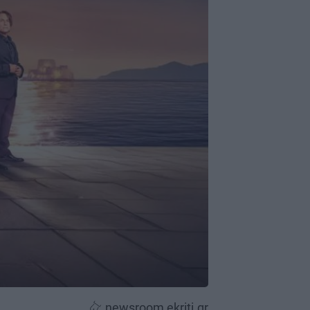
newsroom ekriti.gr