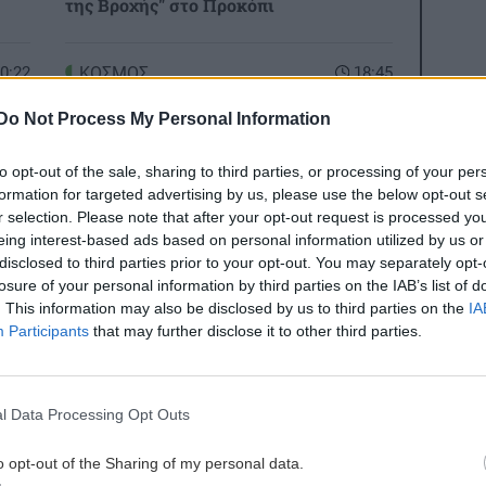
της Βροχής" στο Προκόπι
0:22
ΚΟΣΜΟΣ
18:45
Ο τυφώνας Dolphin σαρώνει την
Do Not Process My Personal Information
Ιαπωνία: Τραυματίες και πάνω από
50.000 κτίρια χωρίς ρεύμα
to opt-out of the sale, sharing to third parties, or processing of your per
formation for targeted advertising by us, please use the below opt-out s
0:12
r selection. Please note that after your opt-out request is processed y
ΥΓΕΙΑ
18:34
:
eing interest-based ads based on personal information utilized by us or
Ιός Δυτικού Νείλου: Τα "καμπανάκια"
disclosed to third parties prior to your opt-out. You may separately opt-
των συμπτωμάτων - Τα μέτρα
losure of your personal information by third parties on the IAB’s list of
προστασίας μέχρι τον Οκτώβριο
. This information may also be disclosed by us to third parties on the
IA
ες οι ειδήσεις
Participants
that may further disclose it to other third parties.
0:00
ΑΘΛΗΤΙΚΑ
18:29
ς
το
ΟΦΗ: Συμφωνία με τον Ιταλό αμυντικό
l Data Processing Opt Outs
Λορέντσο Ντίκμαν – Την Κυριακή στο
Ηράκλειο για τις υπογραφές
o opt-out of the Sharing of my personal data.