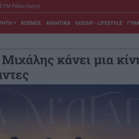
5 FM Ράδιο Κρήτη
ΡΗΤΗ
ΚΟΣΜΟΣ
ΑΘΛΗΤΙΚΑ
GOSSIP - LIFESTYLE
ΓΥΝΑ
Ο Μιχάλης κάνει μια κί
άντες