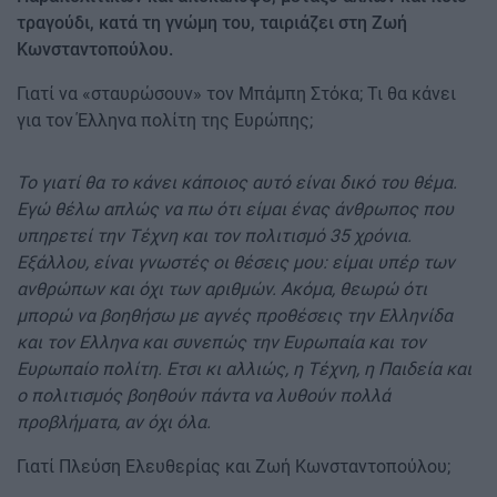
τραγούδι, κατά τη γνώμη του, ταιριάζει στη Ζωή
Κωνσταντοπούλου.
Γιατί να «σταυρώσουν» τον Μπάµπη Στόκα; Τι θα κάνει
για τον Έλληνα πολίτη της Ευρώπης;
Το γιατί θα το κάνει κάποιος αυτό είναι δικό του θέµα.
Εγώ θέλω απλώς να πω ότι είµαι ένας άνθρωπος που
υπηρετεί την Τέχνη και τον πολιτισµό 35 χρόνια.
Εξάλλου, είναι γνωστές οι θέσεις µου: είµαι υπέρ των
ανθρώπων και όχι των αριθµών. Ακόµα, θεωρώ ότι
µπορώ να βοηθήσω µε αγνές προθέσεις την Ελληνίδα
και τον Ελληνα και συνεπώς την Ευρωπαία και τον
Ευρωπαίο πολίτη. Ετσι κι αλλιώς, η Τέχνη, η Παιδεία και
ο πολιτισµός βοηθούν πάντα να λυθούν πολλά
προβλήµατα, αν όχι όλα.
Γιατί Πλεύση Ελευθερίας και Ζωή Κωνσταντοπούλου;