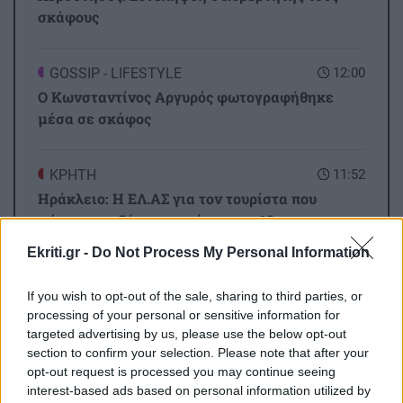
σκάφους
GOSSIP - LIFESTYLE
12:00
Ο Κωνσταντίνος Αργυρός φωτογραφήθηκε
μέσα σε σκάφος
ΚΡΗΤΗ
11:52
Ηράκλειο: Η ΕΛ.ΑΣ για τον τουρίστα που
φέρεται να ζήτησε τιμή για την 10χρονη
Ekriti.gr -
Do Not Process My Personal Information
ΚΡΗΤΗ
11:40
Όλες οι ειδήσεις
If you wish to opt-out of the sale, sharing to third parties, or
Κρήτη: Μία ακόμα τραγωδία με γυναίκα σε
processing of your personal or sensitive information for
θάλασσα
targeted advertising by us, please use the below opt-out
section to confirm your selection. Please note that after your
opt-out request is processed you may continue seeing
ΠΕΡΙΕΡΓΑ - ΠΑΡΑΞΕΝΑ
11:31
interest-based ads based on personal information utilized by
Η «μπαταρία» του βυθού: Το φιλόδοξο σχέδιο