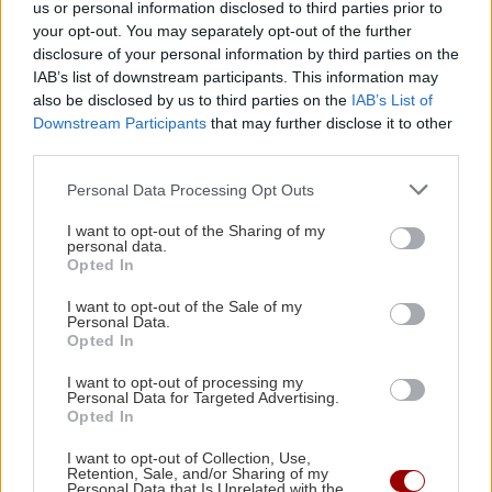
us or personal information disclosed to third parties prior to
με δεξαμενή 20 εκατ. λίτρων κάτω από τη
your opt-out. You may separately opt-out of the further
θάλασσα
disclosure of your personal information by third parties on the
ΠΕΡΙΣΣΟΤΕΡΑ
IAB’s list of downstream participants. This information may
also be disclosed by us to third parties on the
IAB’s List of
ΠΟΛΙΤΙΚΟ ΠΑΡΑΣΚΗΝΙΟ
11:20
Downstream Participants
that may further disclose it to other
Το πρώτο αυτοκίνητο του Κυριάκου
third parties.
Μητσοτάκη
Personal Data Processing Opt Outs
ΚΡΗΤΗ
I want to opt-out of the Sharing of my
Χερσόνησος: Συνελήφθη ο
ΟΙΚΟΝΟΜΙΑ
11:09
personal data.
κυβερνήτης τους σκάφους
Opted In
Επίδομα 150 ευρώ: Ποιοι θα πληρωθούν τέλη
Αυγούστου
I want to opt-out of the Sale of my
Personal Data.
Opted In
ΑΘΛΗΤΙΚΑ
11:00
I want to opt-out of processing my
Ιταλικά Μ.Μ.Ε κάνουν λόγο για συμφωνία του
Personal Data for Targeted Advertising.
Opted In
ΟΦΗ με τον δεξιό μπακ της Μπάρι, Ντίκμαν
GOSSIP - LIFESTYLE
I want to opt-out of Collection, Use,
Ο Κωνσταντίνος Αργυρός
Retention, Sale, and/or Sharing of my
Personal Data that Is Unrelated with the
11:00