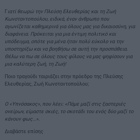
Γ
ιατί θεωρώ την Πλεύση Ελευθερίας και τη Ζωή
Κωνσταντοπούλου, ειδικά, έναν άνθρωπο που
αγωνίζεται καθηµερινά για όλους µας για δικαιοσύνη, για
διαφάνεια. Πρόκειται για µια έντιµη πολιτικό και
υπόδειγµα, οπότε για µένα ήταν πολύ εύκολο να την
υποστηρίξω και να βοηθήσω σε αυτή την προσπάθεια.
Θέλω να πω σε όλους τους φίλους να µας ψηφίσουν για
µια καλύτερη ζωή, τη Ζωή!
Ποιο τραγούδι ταιριάζει στην πρόεδρο της Πλεύσης
Ελευθερίας, Ζωή Κωνσταντοπούλου;
Ο «Υπνόσακος», που λέει: «Πάµε µαζί στις ξαστεριές
ονείρων, είµαστε σκιές, το σκοτάδι του ενός δύο µαζί το
κάνουν φως…».
Διαβάστε επίσης