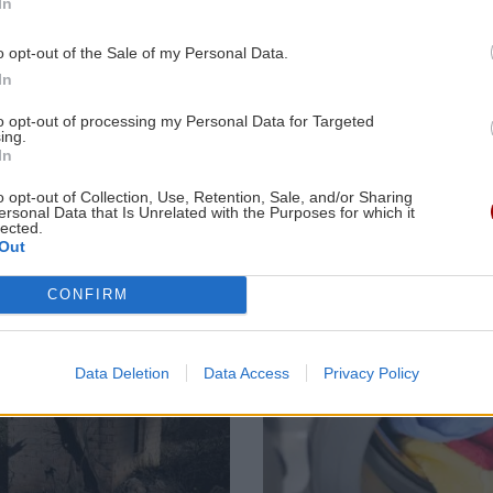
In
GOSSIP - LIFESTYLE
ΑΘΛΗΤΙΚΑ
ΥΓΕΙΑ
18:16
o opt-out of the Sale of my Personal Data.
Παράσχος: Στο
Ανακοίνωσε
Αντιηλιακά: Σταματήστε να ξοδεύετε
In
νοσοκομείο ο
Ντιομαντέ η
9:32
χρήματα - Η τζάμπα λύση που
ηθοποιός που
Ρεάλ Μαδρίτ
προτείνουν οι γιατροί!
to opt-out of processing my Personal Data for Targeted
δίνει μάχη με τον
ing.
καρκίνο
In
ΕΛΛΑΔΑ
18:08
o opt-out of Collection, Use, Retention, Sale, and/or Sharing
ersonal Data that Is Unrelated with the Purposes for which it
Θύμα απάτης ηλικιωμένη: «Θα γίνει
lected.
9:23
έκρηξη στο σπίτι σου, βγάλε τα
Out
,
κοσμήματα έξω»
Image
CONFIRM
GOSSIP - LIFESTYLE
18:00
Δύο Μαύρα Πουκάμισα: Κυκλοφόρησε
Data Deletion
Data Access
Privacy Policy
9:17
το trailer της νέας δραματικής σειράς
ου
του Mega