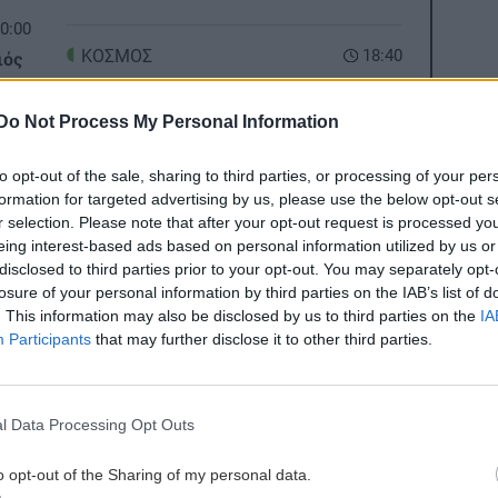
0:00
ΚΟΣΜΟΣ
18:40
ιός
Θέουτα: Εκατό νεκροί μετανάστες –
Χιλιάδες παραμένουν στον ισπανικό
Do Not Process My Personal Information
θύλακα
9:50
to opt-out of the sale, sharing to third parties, or processing of your per
formation for targeted advertising by us, please use the below opt-out s
BUSINESS
18:32
r selection. Please note that after your opt-out request is processed y
Η AEGEAN εξυπηρέτησε για πρώτη
eing interest-based ads based on personal information utilized by us or
φορά περισσοτέρους από 2
disclosed to third parties prior to your opt-out. You may separately opt-
9:43
ες οι ειδήσεις
εκατομμύρια επιβάτες τον μήνα Ιούλιο
losure of your personal information by third parties on the IAB’s list of
ιο
2026
. This information may also be disclosed by us to third parties on the
IA
δύο
Participants
that may further disclose it to other third parties.
ΠΟΛΙΤΙΚΗ
18:24
Ευθεία πρόκληση από την Άγκυρα:
l Data Processing Opt Outs
9:38
Απειλεί τη διασύνδεση Ελλάδας-
Κύπρου και το γαλλικό Ναυτικό
o opt-out of the Sharing of my personal data.
 –