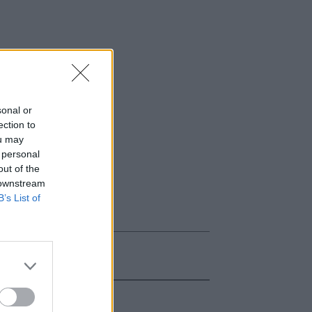
sonal or
ection to
ou may
 personal
out of the
 downstream
B’s List of