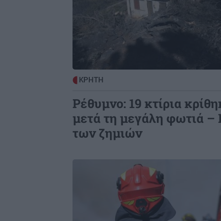
ΠΕΡΙΕΡΓΑ - ΠΑΡΑΞΕΝΑ
1
Μαρόκο: Δοκιμάζει δρόμους που
δροσίζουν τις πόλεις
GOSSIP - LIFESTYLE
1
ΚΡΗΤΗ
Γερονικολού: Ποζάρει με καλοκαιρ
Ρέθυμνο: 19 κτίρια κρίθ
διάθεση στην πισίνα
μετά τη μεγάλη φωτιά –
των ζημιών
Image