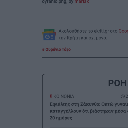
oyranio.png, by
mariak
Ακολουθήστε το ekriti.gr στο
Goo
την Κρήτη και όχι μόνο.
Oυράνιο Τόξο
ΡΟΗ
ΚΟΙΝΩΝΙΑ
2
Εφιάλτης στη Ζάκυνθο: Οκτώ γυναί
καταγγέλλουν ότι βιάστηκαν μέσα 
20 ημέρες