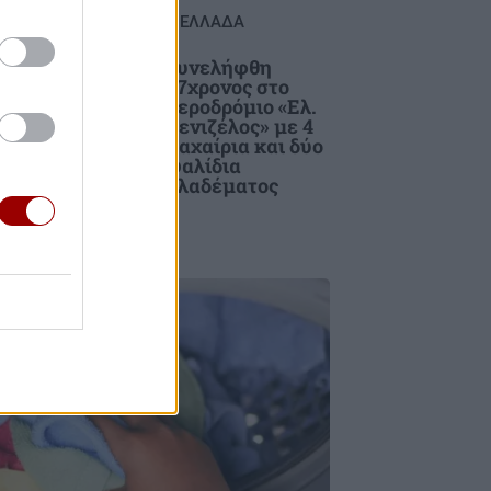
ΕΛΛΑΔΑ
Συνελήφθη
37χρονος στο
ης
αεροδρόμιο «Ελ.
Βενιζέλος» με 4
μαχαίρια και δύο
ψαλίδια
κλαδέματος