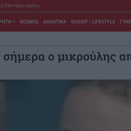
.5 FM Ράδιο Κρήτη
ΡΗΤΗ
ΚΟΣΜΟΣ
ΑΘΛΗΤΙΚΑ
GOSSIP - LIFESTYLE
ΓΥΝΑ
ι σήμερα ο μικρούλης α