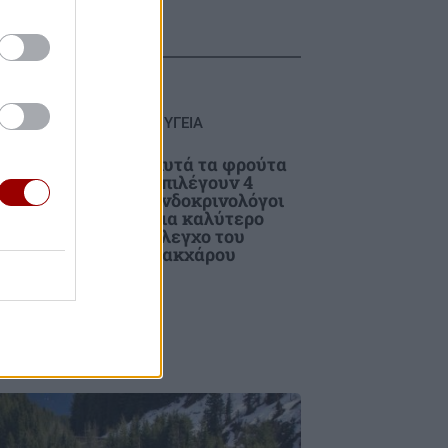
ΥΓΕΙΑ
ε
Αυτά τα φρούτα
υο
επιλέγουν 4
ενδοκρινολόγοι
και
για καλύτερο
στη
έλεγχο του
σακχάρου