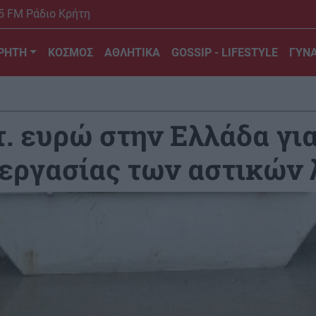
5 FM Ράδιο Κρήτη
ΡΗΤΗ
ΚΟΣΜΟΣ
ΑΘΛΗΤΙΚΑ
GOSSIP - LIFESTYLE
ΓΥΝΑ
τ. ευρώ στην Ελλάδα γι
εργασίας των αστικών