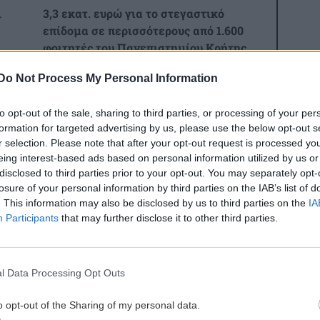
ι
3,3 εκατ. ευρώ για το στεγαστικό
επίδομα σε περισσότερους από 1.600
φοιτητές του Πανεπιστημίου Κρήτης
Do Not Process My Personal Information
2:21
ΕΛΛΑΔΑ
20:44
 να
«Στέρεψε» η αγορά από πινακίδες
to opt-out of the sale, sharing to third parties, or processing of your per
κυκλοφορίας: Χιλιάδες αυτοκίνητα
formation for targeted advertising by us, please use the below opt-out s
r selection. Please note that after your opt-out request is processed y
παραμένουν αταξινόμητα
eing interest-based ads based on personal information utilized by us or
2:11
disclosed to third parties prior to your opt-out. You may separately opt-
losure of your personal information by third parties on the IAB’s list of
ΚΡΗΤΗ
20:39
. This information may also be disclosed by us to third parties on the
IA
Κρήτη: Κινητοποίηση της
Participants
that may further disclose it to other third parties.
Πυροσβεστικής στη Σητεία –
Πυρκαγιά κοντά σε εγκαταστάσεις
ες οι ειδήσεις
ανεμογεννητριών
l Data Processing Opt Outs
1:53
ΚΟΣΜΟΣ
20:33
o opt-out of the Sharing of my personal data.