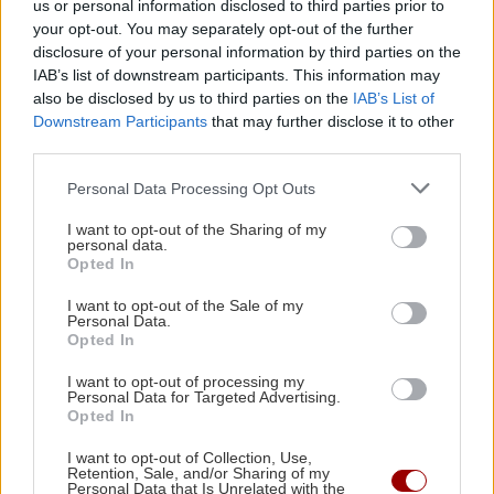
us or personal information disclosed to third parties prior to
Μικρές αλλαγές που μπορούν να
your opt-out. You may separately opt-out of the further
φέρουν ξανά τη σπίθα στη σχέση σου
ΚΟΣΜΟΣ
21:35
disclosure of your personal information by third parties on the
Το ταξίδι με το τρένο που θα σας μείνει
IAB’s list of downstream participants. This information may
αξέχαστο (εικόνες)
also be disclosed by us to third parties on the
IAB’s List of
Downstream Participants
that may further disclose it to other
third parties.
ΚΟΣΜΟΣ
21:25
Personal Data Processing Opt Outs
Ιταλία: Τα ελαιοτριβεία ενώνονται να
GOSSIP - LIFESTYLE
αντιμετωπίσουν την κρίση
I want to opt-out of the Sharing of my
personal data.
Ο Τζέιμς Κάμερον φαίνεται έτοιμος
Opted In
να αφήσει πίσω του το «Avatar»
I want to opt-out of the Sale of my
Personal Data.
Opted In
I want to opt-out of processing my
Personal Data for Targeted Advertising.
Opted In
ΕΠΙΣΤΗΜΗ
I want to opt-out of Collection, Use,
Retention, Sale, and/or Sharing of my
Έφτιαξε ηλιακό γιοτ με $20.000 και
Personal Data that Is Unrelated with the