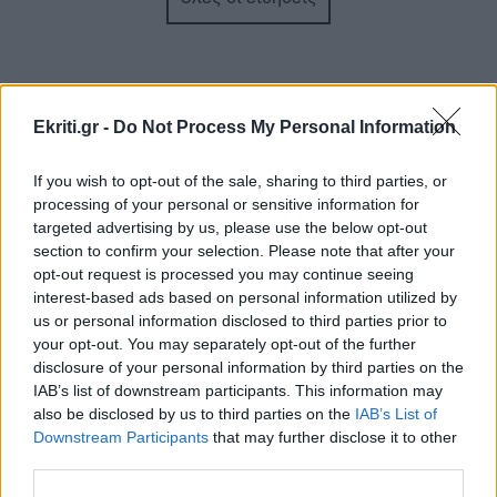
ΕΛΛΑΔΑ
18:42
Σέρρες: «Τα έχασα όλα σε μια στιγμή» –
Ραγίζει καρδιές ο σύζυγος και πατέρας των
θυμάτων του τροχαίου (Βίντεο)
Ekriti.gr -
Do Not Process My Personal Information
ΚΟΣΜΟΣ
18:33
If you wish to opt-out of the sale, sharing to third parties, or
Θέουτα: Αγώνας δρόμου η ταυτοποίηση των
processing of your personal or sensitive information for
ΠΕΡΙΣΣΟΤΕΡΑ
μεταναστών - Σχέδια για ταφή των νεκρών και
targeted advertising by us, please use the below opt-out
μεταφορά των ανηλίκων
section to confirm your selection. Please note that after your
opt-out request is processed you may continue seeing
interest-based ads based on personal information utilized by
ΕΛΛΑΔΑ
18:20
us or personal information disclosed to third parties prior to
ΕΛΛΑΔΑ
Μεγάλη έξοδος του Αυγούστου:
your opt-out. You may separately opt-out of the further
«Μποτιλιάρισμα» στα λιμάνια και γεμάτα
disclosure of your personal information by third parties on the
Διαρρήκτες πήραν από αυτοκίνητο
ΚΤΕΛ
IAB’s list of downstream participants. This information may
αντικείμενα αξίας άνω των 19.000
also be disclosed by us to third parties on the
IAB’s List of
ευρώ
Downstream Participants
that may further disclose it to other
third parties.
ΑΥΤΟΔΙΟΙΚΗΣΗ
18:14
Ανώγεια: Έργο 2,47 εκατ. ευρώ για