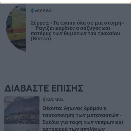
ΕΛΛΑΔΑ
Σέρρες: «Τα έχασα όλα σε μια στιγμή»
– Ραγίζει καρδιές ο σύζυγος και
πατέρας των θυμάτων του τροχαίου
(Βίντεο)
ΔΙΑΒΑΣΤΕ ΕΠΙΣΗΣ
Image
ΚΟΣΜΟΣ
Θέουτα: Αγώνας δρόμου η
ταυτοποίηση των μεταναστών -
Σχέδια για ταφή των νεκρών και
μεταφορά των ανηλίκων