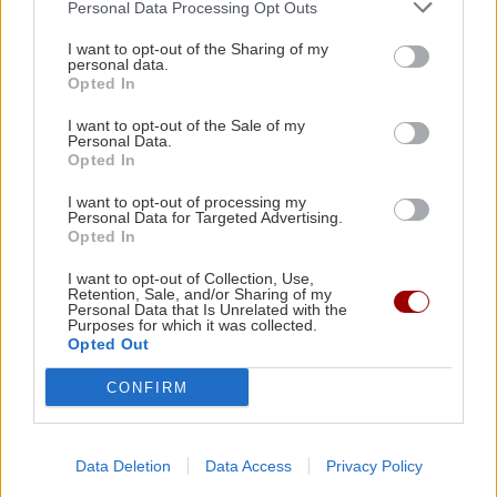
Personal Data Processing Opt Outs
αναβάθμιση 22 χιλιομέτρων αγροτικών και
κτηνοτροφικών δρόμων
I want to opt-out of the Sharing of my
personal data.
GOSSIP - LIFESTYLE
Opted In
Η Δανάη Μπάρκα δέχτηκε σχόλιο ότι
ΟΙΚΟΝΟΜΙΑ
18:07
I want to opt-out of the Sale of my
έχει κάνει πλαστική επέμβαση
Personal Data.
Υποχώρησε στο 3,4% ο πληθωρισμός τον Ιούλιο
Opted In
– Επιμένει η ακρίβεια σε ενέργεια και ενοίκια
I want to opt-out of processing my
Personal Data for Targeted Advertising.
Opted In
GOSSIP - LIFESTYLE
18:00
Οι πόζες της Κατερίνας Παπουτσάκη με μαγιό
I want to opt-out of Collection, Use,
Retention, Sale, and/or Sharing of my
στην Κρήτη
ΠΟΛΙΤΙΚΗ
Personal Data that Is Unrelated with the
Purposes for which it was collected.
Opted Out
Υποκλοπές: «Πυρά» της
αντιπολίτευσης για το «μπλόκο» του
ΗΡΑΚΛΕΙΟ
17:51
Αρείου Πάγου στην ανάσυρση του
CONFIRM
Κερδίστε 5 διπλές προσκλήσεις για τη
φακέλου
θεατρική παράσταση «Οικογένεια Τσεκμέ»
Data Deletion
Data Access
Privacy Policy