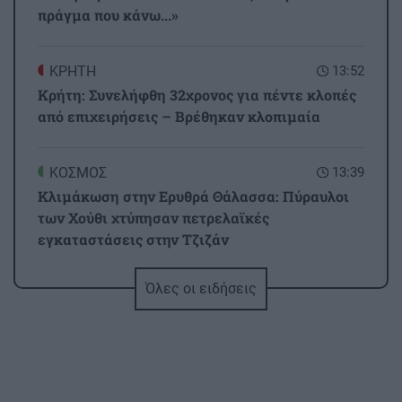
πράγμα που κάνω...»
ΚΡΗΤΗ
13:52
Κρήτη: Συνελήφθη 32χρονος για πέντε κλοπές
από επιχειρήσεις – Βρέθηκαν κλοπιμαία
ΚΟΣΜΟΣ
13:39
Κλιμάκωση στην Ερυθρά Θάλασσα: Πύραυλοι
των Χούθι χτύπησαν πετρελαϊκές
εγκαταστάσεις στην Τζιζάν
Όλες οι ειδήσεις
ΕΛΛΑΔΑ
13:27
Σκύλος ή Γάτα: Ποιο κατοικίδιο «συμφέρει»
περισσότερο την τσέπη σου το 2026;
ΚΡΗΤΗ
13:23