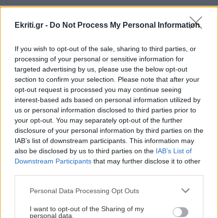
Σε πύρινο συναγερμό η χώρα - Στο «κόκκινο» ο
κίνδυνος πυρκαγιάς στην Κρήτη με ριπές
Ekriti.gr -
Do Not Process My Personal Information
ΠΕΡΙΣΣΟΤΕΡΑ
ανέμων έως 110 χλμ./ώρα
If you wish to opt-out of the sale, sharing to third parties, or
processing of your personal or sensitive information for
ΚΡΗΤΗ
13:14
targeted advertising by us, please use the below opt-out
Τραγωδία στα Μάλια: Ανασύρθηκε νεκρός από
section to confirm your selection. Please note that after your
GOSSIP - LIFESTYLE
τη θάλασσα
opt-out request is processed you may continue seeing
interest-based ads based on personal information utilized by
Καλομοίρα: «Όταν κάνω δίαιτα, το
us or personal information disclosed to third parties prior to
πρώτο πράγμα που κάνω...»
GOSSIP - LIFESTYLE
13:00
your opt-out. You may separately opt-out of the further
disclosure of your personal information by third parties on the
Η Βαλέρια Χοψονίδου και ο Αντώνης
IAB’s list of downstream participants. This information may
Βλωτιδέλλης βάφτισαν τον μοναχογιό τους
also be disclosed by us to third parties on the
IAB’s List of
Downstream Participants
that may further disclose it to other
third parties.
ΕΛΛΑΔΑ
12:47
Έξοδος Αυγούστου: Κορυφώνεται η φυγή των
ΚΡΗΤΗ
Personal Data Processing Opt Outs
αδειούχων – «Ουρές» σε λιμάνια και ΚΤΕΛ
Κρήτη: Συνελήφθη 32χρονος για πέντε
I want to opt-out of the Sharing of my
personal data.
κλοπές από επιχειρήσεις – Βρέθηκαν