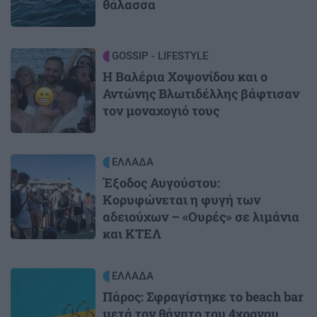
θάλασσα
Image
GOSSIP - LIFESTYLE
Η Βαλέρια Χοψονίδου και ο
Αντώνης Βλωτιδέλλης βάφτισαν
τον μοναχογιό τους
Image
ΕΛΛΑΔΑ
Έξοδος Αυγούστου:
Κορυφώνεται η φυγή των
αδειούχων – «Ουρές» σε λιμάνια
και ΚΤΕΛ
Image
ΕΛΛΑΔΑ
Πάρος: Σφραγίστηκε το beach bar
μετά τον θάνατο του 4χρονου