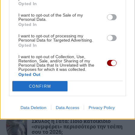
Opted In
κλοπιμαία
ΕΛΛΑΔΑ
12:35
Πάρος: Σφραγίστηκε το beach bar μετά τον
I want to opt-out of the Sale of my
Personal Data.
θάνατο του 4χρονου στην πισίνα – Στον
Opted In
εισαγγελέα ο ιδιοκτήτης
I want to opt-out of processing my
Personal Data for Targeted Advertising.
ΚΟΣΜΟΣ
Opted In
ΚΡΗΤΗ
12:23
Ηράκλειο: Μεγάλη βλάβη στις Βασιλειές –
Κλιμάκωση στην Ερυθρά Θάλασσα:
I want to opt-out of Collection, Use,
Retention, Sale, and/or Sharing of my
Πύραυλοι των Χούθι χτύπησαν
Ποιες περιοχές θα μείνουν χωρίς νερό
Personal Data that Is Unrelated with the
πετρελαϊκές εγκαταστάσεις στην
Purposes for which it was collected.
Τζιζάν
Opted Out
CONFIRM
Data Deletion
Data Access
Privacy Policy
ΕΛΛΑΔΑ
Σκύλος ή Γάτα: Ποιο κατοικίδιο
«συμφέρει» περισσότερο την τσέπη
σου το 2026;