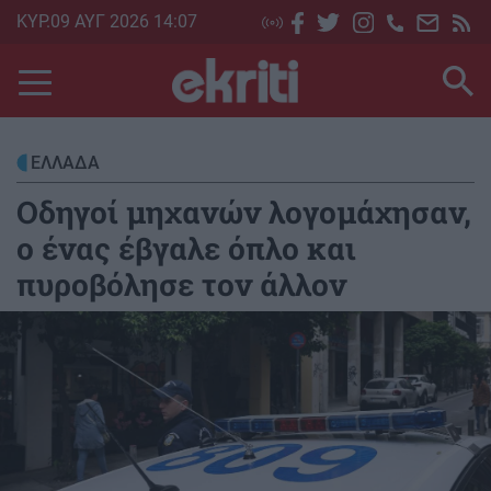
Skip
ΚΥΡ.09 ΑΥΓ 2026 14:07
to
main
content
ΕΛΛΑΔΑ
Οδηγοί μηχανών λογομάχησαν,
ο ένας έβγαλε όπλο και
πυροβόλησε τον άλλον