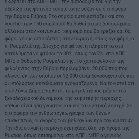
εκφράζει στο ΑΠΕ - ΜΠΕ την αισιοδοξία του για την
εξέλιξη της φετινής τουριστικής σεζόν σε ό,τι αφορά
την Βόρεια Εύβοια. Στο σημείο αυτό εστιάζει και στο
voucher των 150 ευρώ που θα δοθεί στους δικαιούχους,
αλλά και στον κοινωνικό τουρισμό που θα τρέξει και θα
φέρει νέους επισκέπτες στην περιοχή, όπως αναφέρει ο
κ. Ρουμελιώτης. Στόχος για φέτος, η πληρότητα στα
καταλύματα να φτάσει το 80%, όπως τονίζει στο ΑΠΕ -
ΜΠΕ ο Θοδωρής Ρουμελιώτης. Το χαρτοφυλάκιο της
φιλοξενίας στην Εύβοια περιλαμβάνει 20.000 περίπου
κλίνες, εκ των οποίων οι 12.000 είναι ξενοδοχειακές και
οι υπόλοιπες καταλύματα ενοικιαζόμενα. Να τονιστεί ότι
ο εν λόγω Δήμος διαθέτει το μεγαλύτερος μέρος του
ξενοδοχειακού δυναμικού της ευρύτερης περιοχής,
καθώς είναι ήδη γνωστός και για τα ιαματικά λουτρά. Σε
ό,τι αφορά την ανθρωπογεωγραφία των ξένων
επισκεπτών, οι αγορές των βαλκανίων πρωταγωνιστούν.
Την ίδια στιγμή η περιοχή έχει χάσει όλη την αγορά της
Ρωσιας, όπως επισημαίνει στο ΑΠΕ - ΜΠΕ ο γενικός