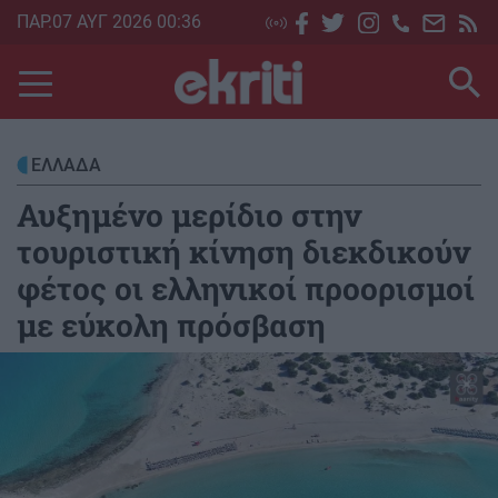
Skip
ΠΑΡ.07 ΑΥΓ 2026 00:36
to
main
content
ΕΛΛΑΔΑ
Αυξημένο μερίδιο στην
τουριστική κίνηση διεκδικούν
φέτος οι ελληνικοί προορισμοί
με εύκολη πρόσβαση