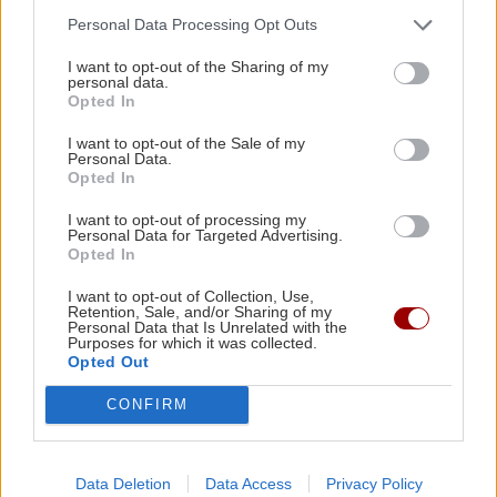
Personal Data Processing Opt Outs
ΡΟΗ ΕΙΔΗΣΕΩΝ
I want to opt-out of the Sharing of my
personal data.
Opted In
ΣΧΕΣΕΙΣ ΚΑΙ SEX
00:00
Χρήματα και σχέση: Πώς να μιλήσετε χωρίς να
I want to opt-out of the Sale of my
Personal Data.
καταλήξετε σε καβγά
Opted In
I want to opt-out of processing my
Personal Data for Targeted Advertising.
GOSSIP - LIFESTYLE
23:00
Opted In
Η Μπάρμπρα Στρέιζαντ υπογράφει το πρώτο
της παιδικό βιβλίο
I want to opt-out of Collection, Use,
Retention, Sale, and/or Sharing of my
Personal Data that Is Unrelated with the
Purposes for which it was collected.
ΑΘΛΗΤΙΚΑ
22:49
Opted Out
Europa League: Η Άντερλεχτ νίκησε 1-0 τον
CONFIRM
ΠΑΟΚ στην Τούμπα κι όλα θα κριθούν στις
Βρυξέλλες
Data Deletion
Data Access
Privacy Policy