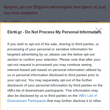
Θρήνος για τον 25χρονο αστυνομικό που έχασε τη ζωή
του στην άσφαλτο
Στις ΗΠΑ για επίσημη επίσκεψη ο αρχηγός ΓΕΕΘΑ
Κωνσταντίνος Φλώρος
Ekriti.gr -
Do Not Process My Personal Information
Παρέα δέκα ατόμων πλακώθηκαν στο ξύλο και
If you wish to opt-out of the sale, sharing to third parties, or
ξυλοκόπησαν 37χρονο που προσπάθησε να τους
processing of your personal or sensitive information for
χωρίσει
targeted advertising by us, please use the below opt-out
section to confirm your selection. Please note that after your
Ακολουθήστε το ekriti.gr στο
Google News
και
opt-out request is processed you may continue seeing
μάθετε πρώτοι όλες τις ειδήσεις για την Κρήτη
interest-based ads based on personal information utilized by
και όχι μόνο.
us or personal information disclosed to third parties prior to
your opt-out. You may separately opt-out of the further
Τουρισμός
Πελοπόννησος
Βόρεια Εύβοια
disclosure of your personal information by third parties on the
Ελαφόνησος
IAB’s list of downstream participants. This information may
also be disclosed by us to third parties on the
IAB’s List of
Downstream Participants
that may further disclose it to other
third parties.