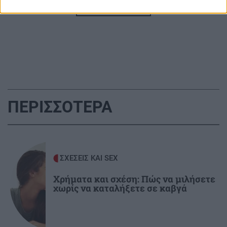
Όλες οι ειδήσεις
ΑΘΛΗΤΙΚΑ
22:25
ΠΟΑ: Ανακοίνωσε την απόκτηση τριών Ιταλών
ποδοσφαιριστών
ΑΘΛΗΤΙΚΑ
22:25
UEFA: «Το μποϊκοτάζ στις διοργανώσεις της
FIFA παραμένει σε ισχύ»
ΠΕΡΙΣΣΟΤΕΡΑ
ΑΘΛΗΤΙΚΑ
22:19
Europa League: Η ΤΣΣΚΑ Σόφιας διέλυσε 3-0
την Μακάμπι Τελ Αβίβ και ετοιμάζεται για
ΣΧΕΣΕΙΣ ΚΑΙ SEX
ΟΦΗ (βίντεο)
Χρήματα και σχέση: Πώς να μιλήσετε
χωρίς να καταλήξετε σε καβγά
ΠΕΡΙΕΡΓΑ - ΠΑΡΑΞΕΝΑ
22:14
Βέλγιο: Ζει σε πλωτό σπίτι 23 μέτρων εδώ και
χρόνια