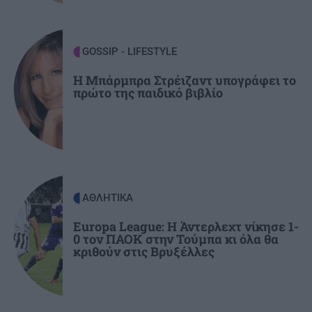
GOSSIP - LIFESTYLE
22:00
Γιώργος Λιάγκας: «Ο Τζορτζ Κλούνεϊ της
GOSSIP - LIFESTYLE
Ελλάδας…»
Η Μπάρμπρα Στρέιζαντ υπογράφει το
πρώτο της παιδικό βιβλίο
ΚΟΣΜΟΣ
21:52
Η Βουδαπέστη χαμηλώνει τα φώτα σε μνημεία
και ιστορικά κτίρια για να εξοικονομήσει
ενέργεια
ΑΘΛΗΤΙΚΑ
ΕΛΛΑΔΑ
21:43
Το τέλος μιας εποχής για το Allou! Fun Park - Η
Europa League: Η Άντερλεχτ νίκησε 1-
0 τον ΠΑΟΚ στην Τούμπα κι όλα θα
περιοχή γυρίζει σελίδα
κριθούν στις Βρυξέλλες