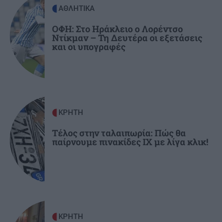
μας αυτονομία"
ΑΘΛΗΤΙΚΑ
ΟΦΗ: Στο Ηράκλειο ο Λορέντσο
Ντίκμαν – Τη Δευτέρα οι εξετάσεις
GOSSIP - LIFESTYLE
11:00
και οι υπογραφές
Αργυρός - Νίκα: Οι καλοκαιρινές στιγμές με τα
δύο παιδιά τους πάνω στο γιοτ
ΚΡΗΤΗ
10:48
Ηράκλειο: Δύο συλλήψεις για ναρκωτικά –
ΚΡΗΤΗ
Κατασχέθηκε σχεδόν μισό κιλό κάνναβης
Τέλος στην ταλαιπωρία: Πώς θα
παίρνουμε πινακίδες ΙΧ με λίγα κλικ!
ΚΡΗΤΗ