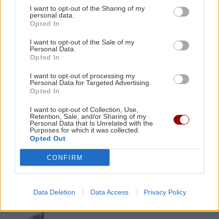
διασκέδασης
I want to opt-out of the Sharing of my
personal data.
Opted In
ΑΘΛΗΤΙΚΑ
11:28
I want to opt-out of the Sale of my
«Γκέλα» για τη Σπόρτινγκ παρά το γκολ του
Personal Data.
Opted In
Φώτη Ιωαννίδη (βίντεο)
ΠΕΡΙΣΣΟΤΕΡΑ
I want to opt-out of processing my
Personal Data for Targeted Advertising.
ΚΡΗΤΗ
11:23
Opted In
Οδοιπορικό στα μοναστήρια του Ρεθύμνου -
I want to opt-out of Collection, Use,
Πού χτυπά η καρδιά του Δεκαπενταύγουστου
Retention, Sale, and/or Sharing of my
Personal Data that Is Unrelated with the
GOSSIP - LIFESTYLE
Purposes for which it was collected.
Opted Out
Τι συμβαίνει με Γαρυφαλλιά
ΑΘΛΗΤΙΚΑ
11:21
Καληφώνη και Χρήστο Μάστορα;
Παγκόσμιο στίβου Κ20: Η Ρούσσου κατέκτησε
CONFIRM
το ασημένιο μετάλλιο στα 800 μέτρα
Data Deletion
Data Access
Privacy Policy
ΠΟΛΙΤΙΚΗ
11:12
ΠΑΣΟΚ: "Δεν θα παραδώσουμε την πολιτική