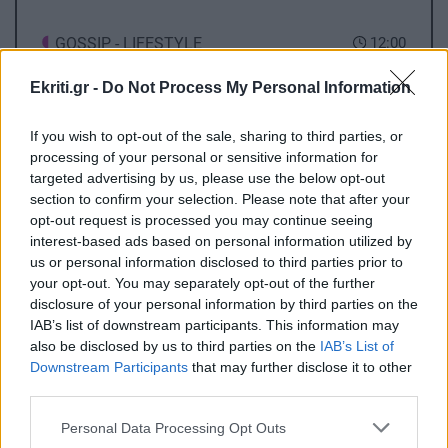
GOSSIP - LIFESTYLE
12:00
Τι συμβαίνει με Γαρυφαλλιά Καληφώνη και
Ekriti.gr -
Do Not Process My Personal Information
Χρήστο Μάστορα;
If you wish to opt-out of the sale, sharing to third parties, or
ΑΘΛΗΤΙΚΑ
11:48
processing of your personal or sensitive information for
targeted advertising by us, please use the below opt-out
ΟΦΗ: Στο Ηράκλειο ο Λορέντσο Ντίκμαν – Τη
section to confirm your selection. Please note that after your
Δευτέρα οι εξετάσεις και οι υπογραφές
opt-out request is processed you may continue seeing
interest-based ads based on personal information utilized by
us or personal information disclosed to third parties prior to
ΚΡΗΤΗ
11:47
your opt-out. You may separately opt-out of the further
Τέλος στην ταλαιπωρία: Πώς θα παίρνουμε
disclosure of your personal information by third parties on the
πινακίδες ΙΧ με λίγα κλικ!
IAB’s list of downstream participants. This information may
also be disclosed by us to third parties on the
IAB’s List of
Downstream Participants
that may further disclose it to other
ΚΡΗΤΗ
11:34
third parties.
Όλες οι ειδήσεις
Κρήτη: Απανωτά περιστατικά μέθης – Στο
Personal Data Processing Opt Outs
ΕΚΑΒ ο «λογαριασμός» της νυχτερινής