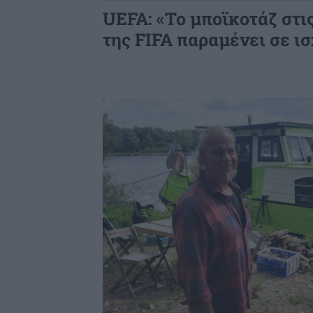
UEFA: «Το μποϊκοτάζ στι
της FIFA παραμένει σε ι
Image