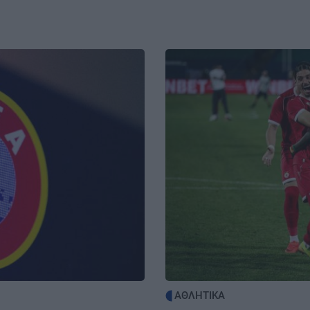
2:14
ρων
ΚΡΗΤΗ
20:40
Χανιά: Εργασία για πολίτες τρίτων
Image
χωρών – Ενημερωτική δράση στο
2:00
Εργατικό Κέντρο
ϊ
ΚΡΗΤΗ
20:36
Ηράκλειο: Κυκλοφοριακές ρυθμίσεις
1:52
έξι μηνών στον ΒΟΑΚ – Σε ποιο τμήμα
 σε
θα γίνονται τα έργα
BUSINESS
20:32
CrediaBank: Ισχυρή κερδοφορία στα
1:43
οικονομικά αποτελέσματα Α'
Fun
εξαμήνου 2026
ΑΘΛΗΤΙΚΑ