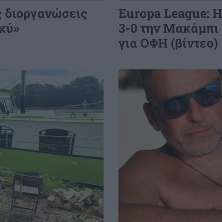
ΟΙΚΟΝΟΜΙΑ
20:20
ς διοργανώσεις
Europa League: 
ΓΣΕΕ: Τι ισχύει για τους μισθούς
σχύ»
3-0 την Μακάμπι 
ιδιωτικών υπαλλήλων τον
για ΟΦΗ (βίντεο)
Δεκαπενταύγουστο
Image