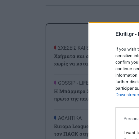
ΡΟΗ
Ekriti.gr -
ΣΧΕΣΕΙΣ ΚΑΙ SEX
0
If you wish 
Χρήματα και σχέση: Πώς να μιλήσ
sensitive in
confirm you
χωρίς να καταλήξετε σε καβγά
continue se
information 
further disc
GOSSIP - LIFESTYLE
2
participants
Η Μπάρμπρα Στρέιζαντ υπογράφει 
Downstream 
πρώτο της παιδικό βιβλίο
ΑΘΛΗΤΙΚΑ
2
Persona
Europa League: Η Άντερλεχτ νίκησε
I want t
τον ΠΑΟΚ στην Τούμπα κι όλα θα