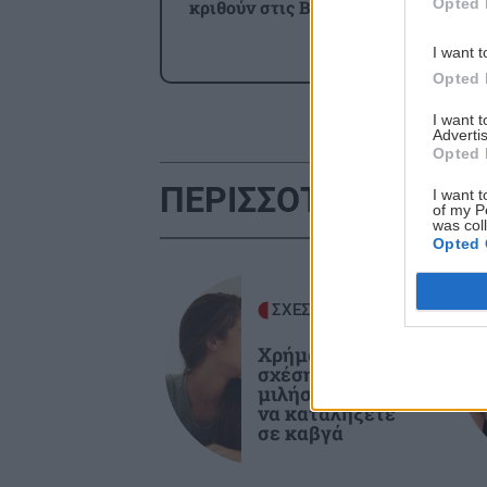
Opted 
κριθούν στις Βρυξέλλες
I want t
ΑΘΛΗΤΙΚΑ
2
Opted 
Όλ
ΠΟΑ: Ανακοίνωσε την απόκτηση τρ
I want 
Ιταλών ποδοσφαιριστών
Advertis
Opted 
ΠΕΡΙΣΣΟΤΕΡΑ
I want t
ΑΘΛΗΤΙΚΑ
2
of my P
UEFA: «Το μποϊκοτάζ στις
was col
Opted 
διοργανώσεις της FIFA παραμένει 
ισχύ»
ΣΧΕΣΕΙΣ ΚΑΙ SEX
ΑΘΛΗΤΙΚΑ
2
Χρήματα και
σχέση: Πώς να
Europa League: Η ΤΣΣΚΑ Σόφιας
μιλήσετε χωρίς
διέλυσε 3-0 την Μακάμπι Τελ Αβίβ 
να καταλήξετε
ετοιμάζεται για ΟΦΗ (βίντεο)
σε καβγά