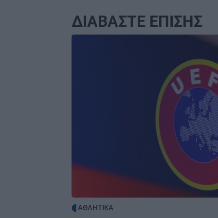
ΠΕΡΙΕΡΓΑ - ΠΑΡΑΞΕΝΑ
2
Βέλγιο: Ζει σε πλωτό σπίτι 23 μέτ
ΔΙΑΒΑΣΤΕ ΕΠΙΣΗΣ
εδώ και χρόνια
Image
GOSSIP - LIFESTYLE
2
Γιώργος Λιάγκας: «Ο Τζορτζ Κλούνε
της Ελλάδας…»
ΚΟΣΜΟΣ
2
Η Βουδαπέστη χαμηλώνει τα φώτα
μνημεία και ιστορικά κτίρια για να
εξοικονομήσει ενέργεια
ΕΛΛΑΔΑ
2
Το τέλος μιας εποχής για το Allou! 
Park - Η περιοχή γυρίζει σελίδα
ΑΘΛΗΤΙΚΑ