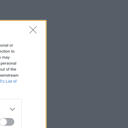
sonal or
ection to
ou may
 personal
out of the
 downstream
B’s List of