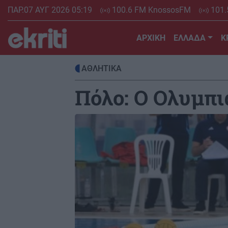
Skip
ΠΑΡ.07 ΑΥΓ 2026 05:19
100.6 FM KnossosFM
101.
to
main
ΑΡΧΙΚΗ
ΕΛΛΑΔΑ
Κ
content
ΑΘΛΗΤΙΚΑ
Πόλο: Ο Ολυμπι