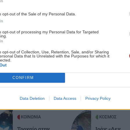
In
o opt-out of the Sale of my Personal Data.
8:35
GOSSIP - LIFESTYLE
23:00
In
Μπρούκλιν Μπέκαμ: Εβρασε
μακαρόνια με θαλασσινό νερό
to opt-out of processing my Personal Data for Targeted
ing.
In
ΑΘΛΗΤΙΚΑ
22:16
o opt-out of Collection, Use, Retention, Sale, and/or Sharing
8:23
ΑΕΚ: Φιλική τεσσάρα στην Καλλιθέα
ersonal Data that Is Unrelated with the Purposes for which it
ες οι ειδήσεις
lected.
κρή
πριν το Σούπερ Καπ με τον ΟΦΗ
Out
CONFIRM
GOSSIP - LIFESTYLE
22:00
8:11
Ριφιφί: Η σειρά του Σωτήρη
ου
Τσαφούλια έρχεται στην ελεύθερη
Data Deletion
Data Access
Privacy Policy
τηλεόραση
ΚΟΙΝΩΝΙΑ
ΚΟΣΜΟΣ
ΕΛΛΑΔΑ
21:55
8:00
Στα ίχνη του μύθου: Η αναπαράσταση
Τροχαίο στην
Ιράν: «Δεν