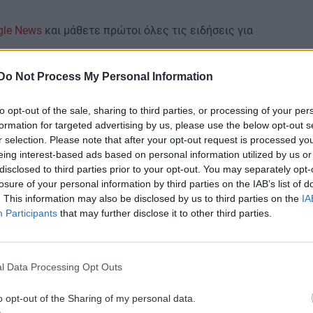
gle News
και μάθετε πρώτοι όλες τις ειδήσεις για
Do Not Process My Personal Information
to opt-out of the sale, sharing to third parties, or processing of your per
formation for targeted advertising by us, please use the below opt-out s
r selection. Please note that after your opt-out request is processed y
 ΕΙΔΗΣΕΩΝ
eing interest-based ads based on personal information utilized by us or
disclosed to third parties prior to your opt-out. You may separately opt-
losure of your personal information by third parties on the IAB’s list of
9:00
GOSSIP - LIFESTYLE
02:16
. This information may also be disclosed by us to third parties on the
IA
Τούνη: «Έβγαλα όλο το βράδυ στο
Participants
that may further disclose it to other third parties.
νοσοκομείο με ορούς και αντιβιώσεις»
8:49
l Data Processing Opt Outs
ΣΧΕΣΕΙΣ ΚΑΙ SEX
00:00
–
Ο σύντροφός σου σε κάνει καλύτερο
o opt-out of the Sharing of my personal data.
άνθρωπο;