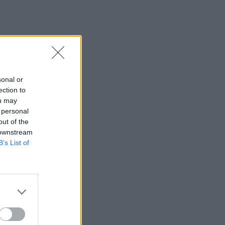
sonal or
ection to
ou may
 personal
out of the
 downstream
B’s List of