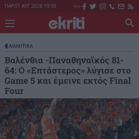
Skip
ΠΑΡ.07 ΑΥΓ 2026 10:55
to
main
content
ΑΘΛΗΤΙΚΑ
Βαλένθια -Παναθηναϊκός 81-
64: Ο «Επτάστερος» λύγισε στο
Game 5 και έμεινε εκτός Final
Four