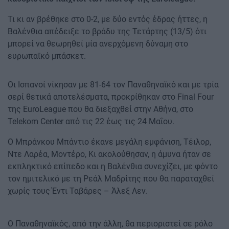
Τι κι αν βρέθηκε στο 0-2, με δύο εντός έδρας ήττες, η
Βαλένθια απέδειξε το βράδυ της Τετάρτης (13/5) ότι
μπορεί να θεωρηθεί μία ανερχόμενη δύναμη στο
ευρωπαϊκό μπάσκετ.
Οι Ισπανοί νίκησαν με 81-64 τον Παναθηναϊκό και με τρία
σερί θετικά αποτελέσματα, προκρίθηκαν στο Final Four
της EuroLeague που θα διεξαχθεί στην Αθήνα, στο
Telekom Center από τις 22 έως τις 24 Μαΐου.
Ο Μπράνκου Μπάντιο έκανε μεγάλη εμφάνιση, Τέιλορ,
Ντε Λαρέα, Μοντέρο, Κι ακολούθησαν, η άμυνα ήταν σε
εκπληκτικό επίπεδο και η Βαλένθια συνεχίζει, με φόντο
τον ημιτελικό με τη Ρεάλ Μαδρίτης που θα παραταχθεί
χωρίς τους Έντι Ταβάρες – Άλεξ Λεν.
Ο Παναθηναϊκός, από την άλλη, θα περιοριστεί σε ρόλο