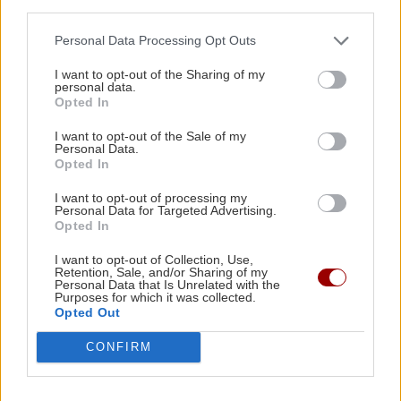
third parties.
Πολωνία (βίντεο)
Personal Data Processing Opt Outs
Όλες οι ειδήσεις
ΚΡΗΤΗ
10:30
I want to opt-out of the Sharing of my
personal data.
Στο Καστέλλι οι υπογραφές για τον εξοπλισμό
Opted In
αεροναυτιλίας του νέου αεροδρομίου
I want to opt-out of the Sale of my
Personal Data.
Opted In
ΚΡΗΤΗ
10:29
Κρήτη: Αναχωρούν εκατοντάδες μετανάστες
I want to opt-out of processing my
Personal Data for Targeted Advertising.
και την ίδια στιγμή καταφτάνουν άλλοι...
Opted In
ΠΕΡΙΣΣΟΤΕΡΑ
I want to opt-out of Collection, Use,
ΚΡΗΤΗ
10:20
Retention, Sale, and/or Sharing of my
Personal Data that Is Unrelated with the
Υγειονομική θωράκιση για την Κασταμονίτσα
Purposes for which it was collected.
Opted Out
με δωρεά απινιδωτή και σεμινάριο πρώτων
ΚΡΗΤΗ
βοηθειών!
CONFIRM
Κρήτη: Εξιχνιάστηκαν οι εμπρησμοί -
Ταυτοποιήθηκαν δύο άνδρες
ΚΟΣΜΟΣ
10:09