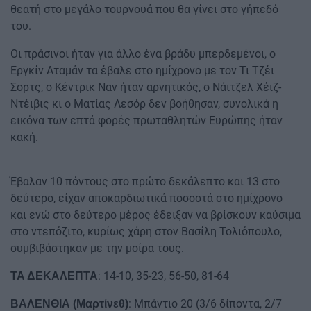
θεατή στο μεγάλο τουρνουά που θα γίνει στο γήπεδό
του.
Οι πράσινοι ήταν για άλλο ένα βράδυ μπερδεμένοι, ο
Εργκίν Αταμάν τα έβαλε στο ημίχρονο με τον Τι Τζέι
Σορτς, ο Κέντρικ Ναν ήταν αρνητικός, ο Νάιτζελ Χέιζ-
Ντέιβις κι ο Ματίας Λεσόρ δεν βοήθησαν, συνολικά η
εικόνα των επτά φορές πρωταθλητών Ευρώπης ήταν
κακή.
Έβαλαν 10 πόντους στο πρώτο δεκάλεπτο και 13 στο
δεύτερο, είχαν αποκαρδιωτικά ποσοστά στο ημίχρονο
και ενώ στο δεύτερο μέρος έδειξαν να βρίσκουν καύσιμα
στο ντεπόζιτο, κυρίως χάρη στον Βασίλη Τολιόπουλο,
συμβιβάστηκαν με την μοίρα τους.
: 14-10, 35-23, 56-50, 81-64
ΤΑ ΔΕΚΑΛΕΠΤΑ
: Μπάντιο 20 (3/6 δίποντα, 2/7
ΒΑΛΕΝΘΙΑ (Μαρτίνεθ)