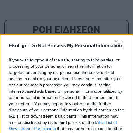
ΡΟΗ ΕΙΔΗΣΕΩΝ
Ekriti.gr -
Do Not Process My Personal Information
ΚΡΗΤΗ
10:54
Κρήτη: Εξιχνιάστηκαν οι εμπρησμοί -
If you wish to opt-out of the sale, sharing to third parties, or
Ταυτοποιήθηκαν δύο άνδρες
processing of your personal or sensitive information for
targeted advertising by us, please use the below opt-out
section to confirm your selection. Please note that after your
ΚΡΗΤΗ
10:46
opt-out request is processed you may continue seeing
Στο σκοτάδι η μισή Σταλίδα μετά από φωτιά σε
interest-based ads based on personal information utilized by
στύλο της ΔΕΗ (βίντεο)
us or personal information disclosed to third parties prior to
your opt-out. You may separately opt-out of the further
disclosure of your personal information by third parties on the
ΠΕΡΙΕΡΓΑ - ΠΑΡΑΞΕΝΑ
10:38
IAB’s list of downstream participants. This information may
Ιστορικό κατόρθωμα: Κολυμβητής διέσχισε τη
also be disclosed by us to third parties on the
IAB’s List of
Downstream Participants
that may further disclose it to other
Βαλτική Θάλασσα από τη Σουηδία έως την