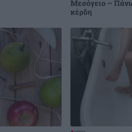
Μεσόγειο – Πάνω
Ο Γιάννης Τσιμιτσέλης φέρνει την
απόλυτη ανατροπή με το «The Quiz
κέρδη
With Balls» στον ΣΚΑΪ
Image