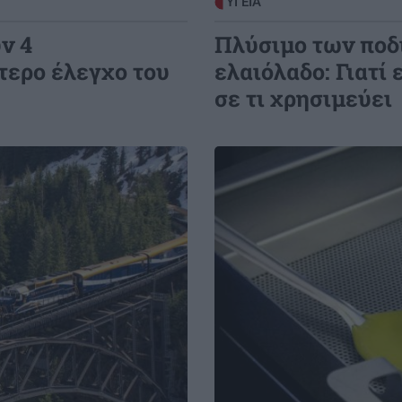
ΥΓΕΙΑ
ν 4
Πλύσιμο των ποδι
τερο έλεγχο του
ελαιόλαδο: Γιατί 
σε τι χρησιμεύει
Image