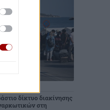
άστιο δίκτυο διακίνησης
ναρκωτικών στη