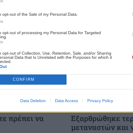
In
Image
ΚΟΣΜΟΣ
20:33
o opt-out of the Sale of my Personal Data.
Η Ισπανία απειλεί με αντίποινα κατά
In
1:42
της Ιταλίας στον απόηχο της επιβολής
to opt-out of processing my Personal Data for Targeted
των συνοριακών ελέγχων
ing.
ύν
In
BUSINESS
20:24
o opt-out of Collection, Use, Retention, Sale, and/or Sharing
ersonal Data that Is Unrelated with the Purposes for which it
Με τη MINOAN LINES, το ταξίδι έχει
lected.
1:35
Out
γεύση — και τιμές που εκπλήσσουν
CONFIRM
ΕΛΛΑΔΑ
20:22
Κολυδάς: Η χαρουπιά ως βασικό είδος
1:25
αποκατάστασης των οικοσυστημάτων
Data Deletion
Data Access
Privacy Policy
ΚΟΣΜΟΣ
να
μετά τις φωτιές
τε πρέπει να
Εξαρθρώθηκε τερ
μεταναστών και 
GOSSIP - LIFESTYLE
20:00