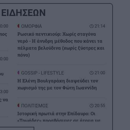
 ΕΙΔΗΣΕΩΝ
0:00
ΟΜΟΡΦΙΑ
21:14
πος
Ρωσικό πεντικιούρ: Χωρίς σταγόνα
νερό - Η άνυδρη μέθοδος που κάνει τα
πέλματα βελούδινα (χωρίς ξύστρες και
πόνο)
0:00
GOSSIP - LIFESTYLE
21:00
ου
Η Ελένη Βουλγαράκη διαψεύδει τον
χωρισμό της με τον Φώτη Ιωαννίδη
3:00
ς να
ΠΟΛΙΤΙΣΜΟΣ
20:55
Ιστορική πρωτιά στην Επίδαυρο: Οι
«Τρωάδες» προσβάσιμες σε άτομα με
2:32
αισθητηριακές αναπηρίες