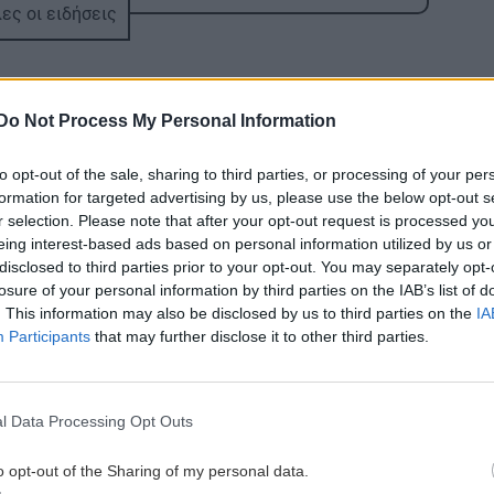
ι
ες οι ειδήσεις
ΚΡΗΤΗ
20:48
3,3 εκατ. ευρώ για το στεγαστικό
επίδομα σε περισσότερους από 1.600
Do Not Process My Personal Information
2:21
φοιτητές του Πανεπιστημίου Κρήτης
 να
to opt-out of the sale, sharing to third parties, or processing of your per
formation for targeted advertising by us, please use the below opt-out s
ΕΛΛΑΔΑ
20:44
r selection. Please note that after your opt-out request is processed y
«Στέρεψε» η αγορά από πινακίδες
ΣΧΕΣΕΙΣ ΚΑΙ SEX
GOSSIP - LIFES
eing interest-based ads based on personal information utilized by us or
2:11
κυκλοφορίας: Χιλιάδες αυτοκίνητα
disclosed to third parties prior to your opt-out. You may separately opt-
Μικρές αλλαγές
Ο Τζέιμς
παραμένουν αταξινόμητα
losure of your personal information by third parties on the IAB’s list of
που μπορούν να
Κάμερον
. This information may also be disclosed by us to third parties on the
IA
φέρουν ξανά τη
φαίνεται έτο
Participants
that may further disclose it to other third parties.
σπίθα στη σχέση
να αφήσει πί
ΚΡΗΤΗ
20:39
σου
του το «Avata
Κρήτη: Κινητοποίηση της
Πυροσβεστικής στη Σητεία –
l Data Processing Opt Outs
1:53
Πυρκαγιά κοντά σε εγκαταστάσεις
ανεμογεννητριών
o opt-out of the Sharing of my personal data.
χο