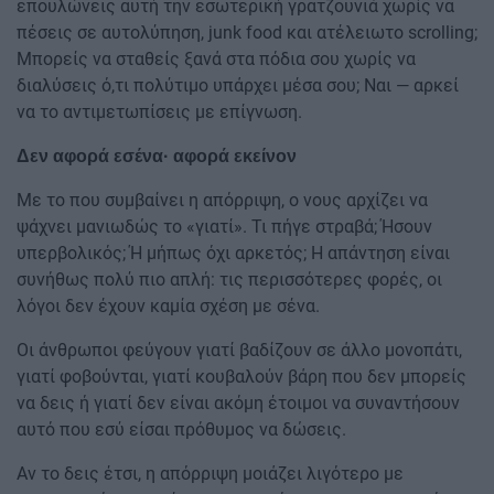
επουλώνεις αυτή την εσωτερική γρατζουνιά χωρίς να
πέσεις σε αυτολύπηση, junk food και ατέλειωτο scrolling;
Μπορείς να σταθείς ξανά στα πόδια σου χωρίς να
διαλύσεις ό,τι πολύτιμο υπάρχει μέσα σου; Ναι — αρκεί
να το αντιμετωπίσεις με επίγνωση.
Δεν αφορά εσένα· αφορά εκείνον
Με το που συμβαίνει η απόρριψη, ο νους αρχίζει να
ψάχνει μανιωδώς το «γιατί». Τι πήγε στραβά; Ήσουν
υπερβολικός; Ή μήπως όχι αρκετός; Η απάντηση είναι
συνήθως πολύ πιο απλή: τις περισσότερες φορές, οι
λόγοι δεν έχουν καμία σχέση με σένα.
Οι άνθρωποι φεύγουν γιατί βαδίζουν σε άλλο μονοπάτι,
γιατί φοβούνται, γιατί κουβαλούν βάρη που δεν μπορείς
να δεις ή γιατί δεν είναι ακόμη έτοιμοι να συναντήσουν
αυτό που εσύ είσαι πρόθυμος να δώσεις.
Αν το δεις έτσι, η απόρριψη μοιάζει λιγότερο με