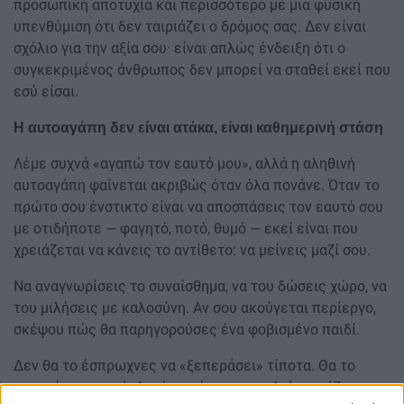
προσωπική αποτυχία και περισσότερο με μια φυσική
υπενθύμιση ότι δεν ταιριάζει ο δρόμος σας. Δεν είναι
σχόλιο για την αξία σου· είναι απλώς ένδειξη ότι ο
συγκεκριμένος άνθρωπος δεν μπορεί να σταθεί εκεί που
εσύ είσαι.
Η αυτοαγάπη δεν είναι ατάκα, είναι καθημερινή στάση
Λέμε συχνά «αγαπώ τον εαυτό μου», αλλά η αληθινή
αυτοαγάπη φαίνεται ακριβώς όταν όλα πονάνε. Όταν το
πρώτο σου ένστικτο είναι να αποσπάσεις τον εαυτό σου
με οτιδήποτε — φαγητό, ποτό, θυμό — εκεί είναι που
χρειάζεται να κάνεις το αντίθετο: να μείνεις μαζί σου.
Να αναγνωρίσεις το συναίσθημα, να του δώσεις χώρο, να
του μιλήσεις με καλοσύνη. Αν σου ακούγεται περίεργο,
σκέψου πώς θα παρηγορούσες ένα φοβισμένο παιδί.
Δεν θα το έσπρωχνες να «ξεπεράσει» τίποτα. Θα το
κρατούσες κοντά. Αυτή την ήρεμη αγκαλιά χρειάζεται