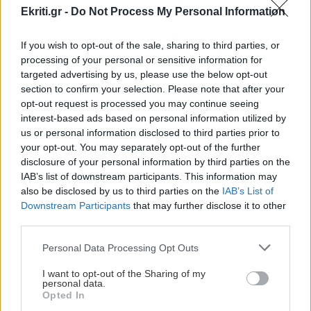
και το δικό σου ευάλωτο κομμάτι.
Ekriti.gr -
Do Not Process My Personal Information
Η απόρριψη ως μονοπάτι προς περισσότερη
If you wish to opt-out of the sale, sharing to third parties, or
επίγνωση
processing of your personal or sensitive information for
targeted advertising by us, please use the below opt-out
Μπορεί να φαίνεται παράδοξο, αλλά μέσα στη δυσκολία
section to confirm your selection. Please note that after your
της απόρριψης κρύβεται ένα σπάνιο εργαλείο
opt-out request is processed you may continue seeing
αυτογνωσίας. Σε βοηθά να ξεκαθαρίσεις τι θέλεις, τι
interest-based ads based on personal information utilized by
αντέχεις, τι δεν θα δεχτείς ποτέ ξανά. Είναι σαν ένας
us or personal information disclosed to third parties prior to
καθρέφτης που σου δείχνει πού χρειάζεται να ρίξεις
your opt-out. You may separately opt-out of the further
φως.
disclosure of your personal information by third parties on the
IAB’s list of downstream participants. This information may
Εκεί μαθαίνεις να ρυθμίζεις τα συναισθήματά σου, να
also be disclosed by us to third parties on the
IAB’s List of
ακούς το σώμα σου, να αφήνεις την αναπνοή σου να σε
Downstream Participants
that may further disclose it to other
γειώνει.
third parties.
Αντί να μπεις στο γνώριμο αφήγημα του «δεν αξίζω»,
Personal Data Processing Opt Outs
προσπάθησε κάτι απλό αλλά θεραπευτικό: κλείσε τα
I want to opt-out of the Sharing of my
μάτια, πάρε βαθιές ανάσες, άγγιξε απαλά τα χέρια σου,
personal data.
Opted In
βάλε λίγη μουσική, κατέγραψε ό,τι νιώθεις. Δεν