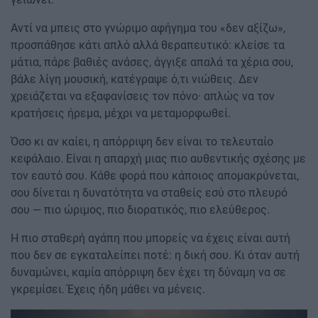
Αντί να μπεις στο γνώριμο αφήγημα του «δεν αξίζω»,
προσπάθησε κάτι απλό αλλά θεραπευτικό: κλείσε τα
μάτια, πάρε βαθιές ανάσες, άγγιξε απαλά τα χέρια σου,
βάλε λίγη μουσική, κατέγραψε ό,τι νιώθεις. Δεν
χρειάζεται να εξαφανίσεις τον πόνο· απλώς να τον
κρατήσεις ήρεμα, μέχρι να μεταμορφωθεί.
Όσο κι αν καίει, η απόρριψη δεν είναι το τελευταίο
κεφάλαιο. Είναι η απαρχή μιας πιο αυθεντικής σχέσης με
τον εαυτό σου. Κάθε φορά που κάποιος απομακρύνεται,
σου δίνεται η δυνατότητα να σταθείς εσύ στο πλευρό
σου — πιο ώριμος, πιο διορατικός, πιο ελεύθερος.
Η πιο σταθερή αγάπη που μπορείς να έχεις είναι αυτή
που δεν σε εγκαταλείπει ποτέ: η δική σου. Κι όταν αυτή
δυναμώνει, καμία απόρριψη δεν έχει τη δύναμη να σε
γκρεμίσει. Έχεις ήδη μάθει να μένεις.
Image