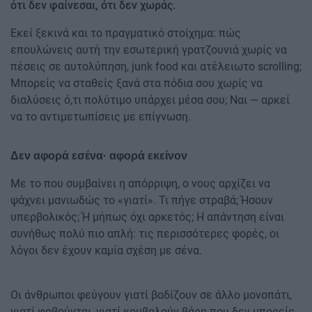
ότι δεν φαίνεσαι, ότι δεν χωράς.
Εκεί ξεκινά και το πραγματικό στοίχημα: πώς
επουλώνεις αυτή την εσωτερική γρατζουνιά χωρίς να
πέσεις σε αυτολύπηση, junk food και ατέλειωτο scrolling;
Μπορείς να σταθείς ξανά στα πόδια σου χωρίς να
διαλύσεις ό,τι πολύτιμο υπάρχει μέσα σου; Ναι — αρκεί
να το αντιμετωπίσεις με επίγνωση.
Δεν αφορά εσένα· αφορά εκείνον
Με το που συμβαίνει η απόρριψη, ο νους αρχίζει να
ψάχνει μανιωδώς το «γιατί». Τι πήγε στραβά; Ήσουν
υπερβολικός; Ή μήπως όχι αρκετός; Η απάντηση είναι
συνήθως πολύ πιο απλή: τις περισσότερες φορές, οι
λόγοι δεν έχουν καμία σχέση με σένα.
Οι άνθρωποι φεύγουν γιατί βαδίζουν σε άλλο μονοπάτι,
γιατί φοβούνται, γιατί κουβαλούν βάρη που δεν μπορείς