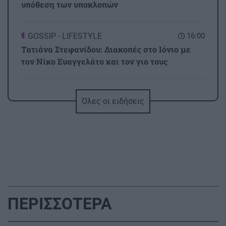
υπόθεση των υποκλοπών
GOSSIP - LIFESTYLE
16:00
Τατιάνα Στεφανίδου: Διακοπές στο Ιόνιο με
τον Νίκο Ευαγγελάτο και τον γιο τους
ΥΓΕΙΑ
15:51
Όλες οι ειδήσεις
Όταν οι εμβοές επιμένουν: Τι αποκαλύπτει η
δραστηριότητα του εγκεφάλου
ΥΓΕΙΑ
15:42
Καλοκαίρι - θερμοκρασίες: Τα οφέλη από τη
χρήση κλιματιστικού και ανεμιστήρα οροφής
ΠΕΡΙΣΣΟΤΕΡΑ
ΠΟΛΙΤΙΚΗ
15:33
Τσουκαλάς: «Έκθεση-κόλαφος του ΟΟΣΑ