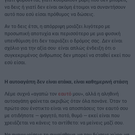
να δεις ή γιατί δεν είναι ακόμη έτοιμοι να συναντήσουν
αυτό που εσύ είσαι πρόθυμος να δώσεις.
Αν το δεις έτσι, η απόρριψη μοιάζει λιγότερο με
προσωπική αποτυχία και περισσότερο με μια φυσική
υπενθύμιση ότι δεν ταιριάζει ο δρόμος σας. Δεν είναι
σχόλιο για την αξία σου· είναι απλώς ένδειξη ότι ο
συγκεκριμένος άνθρωπος δεν μπορεί να σταθεί εκεί που
εσύ είσαι.
Η αυτοαγάπη δεν είναι ατάκα, είναι καθημερινή στάση
Λέμε συχνά «αγαπώ τον
εαυτό
μου», αλλά η αληθινή
αυτοαγάπη φαίνεται ακριβώς όταν όλα πονάνε. Όταν το
πρώτο σου ένστικτο είναι να αποσπάσεις τον εαυτό σου
με οτιδήποτε — φαγητό, ποτό, θυμό — εκεί είναι που
χρειάζεται να κάνεις το αντίθετο: να μείνεις μαζί σου.
Να αναγνωρίσεις το συναίσθημα, να του δώσεις χώρο, να