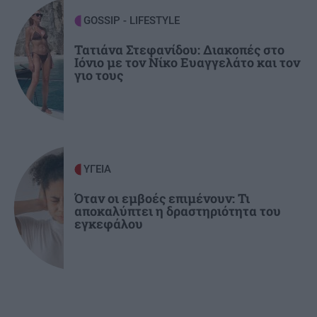
GOSSIP - LIFESTYLE
ΚΡΗΤΗ
15:07
Νέα άφιξη μεταναστών στην Κρήτη: 57 άτομα
Τατιάνα Στεφανίδου: Διακοπές στο
Ιόνιο με τον Νίκο Ευαγγελάτο και τον
εντοπίστηκαν στα Καπετανιανά
γιο τους
ΥΓΕΙΑ
Όταν οι εμβοές επιμένουν: Τι
αποκαλύπτει η δραστηριότητα του
εγκεφάλου