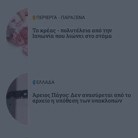
διαλύει το success story της κυβέρνησης»
ΠΕΡΙΕΡΓΑ - ΠΑΡΑΞΕΝΑ
ΚΟΣΜΟΣ
15:25
Το κρέας - πολυτέλεια από την
Το τείχος των 12 δισ. δολαρίων: Η Ιαπωνία
Ιαπωνία που λιώνει στο στόμα
υψώνει άμυνα απέναντι στη δύναμη της
θάλασσας
ΚΟΣΜΟΣ
15:16
Ορμούζ: Η κίνηση των πλοίων μειώθηκε - Εν
αναμονή αποτελεσμάτων των συνομιλιών
ΕΛΛΑΔΑ
Ιράν-Ομάν
Άρειος Πάγος: Δεν ανασύρεται από το
αρχείο η υπόθεση των υποκλοπών
ΟΙΚΟΝΟΜΙΑ
15:09
Αγροτικές ενισχύσεις 2026: Ποιοι κινδυνεύουν
με αποκλεισμό - Οι κυρώσεις για ανακριβή
στοιχεία ΟΣΔΕ