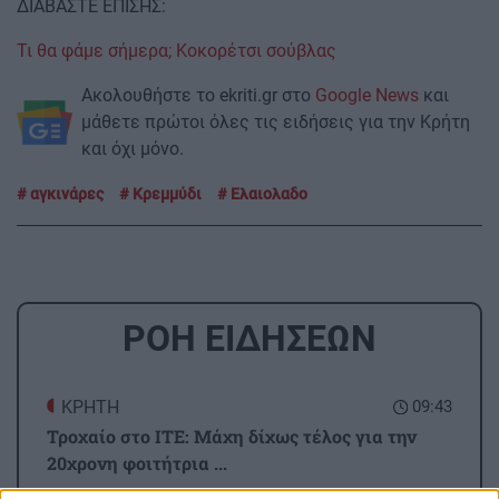
ΔΙΑΒΑΣΤΕ ΕΠΙΣΗΣ:
Τι θα φάμε σήμερα; Κοκορέτσι σούβλας
Ακολουθήστε το ekriti.gr στο
Google News
και
μάθετε πρώτοι όλες τις ειδήσεις για την Κρήτη
και όχι μόνο.
αγκινάρες
Κρεμμύδι
Ελαιολαδο
ΡΟΗ ΕΙΔΗΣΕΩΝ
ΚΡΗΤΗ
09:43
Τροχαίο στο ΙΤΕ: Μάχη δίχως τέλος για την
20χρονη φοιτήτρια ...