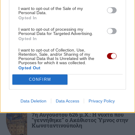
ΠΕΡΙΣΣΟΤΕΡΑ
Mike: Τροχαίο ατύχημα για τον ράπερ
I want to opt-out of the Sale of my
Personal Data.
Opted In
ΚΡΗΤΗ
08:54
I want to opt-out of processing my
ΒΟΑΚ: Αυτοψία Χρίστου Δήμα στα εργοτάξια
Personal Data for Targeted Advertising.
Opted In
ΚΡΗΤΗ
και επιτάχυνση των έργων οδικής ασφάλειας
I want to opt-out of Collection, Use,
Τροχαίο στο ΙΤΕ: Μάχη δίχως τέλος
Retention, Sale, and/or Sharing of my
για την 20χρονη φοιτήτρια ...
Personal Data that Is Unrelated with the
ΚΟΣΜΟΣ
08:43
Purposes for which it was collected.
Πετρέλαιο: Άνοδος στο Brent όσο η συμφωνία
Opted Out
για τα Στενά του Ορμούζ καθυστερεί
CONFIRM
ΚΟΙΝΩΝΙΑ
08:32
Οδηγός λεωφορείου υπέστη ανακοπή καθώς
Data Deletion
Data Access
Privacy Policy
ΑΦΙΕΡΩΜΑΤΑ
οδηγούσε, έχασε τον έλεγχο και έριξε το
7η Αυγούστου 626 μ.Χ.: Η νύχτα που
όχημα πάνω σε άλλα ΙΧ
"γεννήθηκε" ο Ακάθιστος Ύμνος στην
Κωνσταντινούπολη
ΚΟΣΜΟΣ
08:21