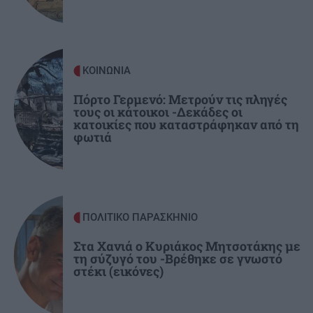
Ταϊλάνδη: Μαθητής άνοιξε πυρ σε σχολείο
-Τουλάχιστον δύο νεκροί και 15 τραυματίες
(βίντεο)
ΚΟΙΝΩΝΙΑ
ΕΛΛΑΔΑ
08:11
Πόρτο Γερμενό: Μετρούν τις πληγές
τους οι κάτοικοι -Δεκάδες οι
Φωτιά στην Βοιωτία: Προφυλακίστηκαν ο
κατοικίες που καταστράφηκαν από τη
δήμαρχος Στυλίδας και δύο ακόμα
φωτιά
κατηγορούμενοι
ΠΟΛΙΤΙΚΟ ΠΑΡΑΣΚΗΝΙΟ
Στα Χανιά ο Κυριάκος Μητσοτάκης με
τη σύζυγό του -Βρέθηκε σε γνωστό
στέκι (εικόνες)