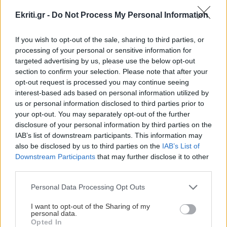
Ekriti.gr -
Do Not Process My Personal Information
ΑΦΙΕΡΩΜΑΤΑ
09:32
7η Αυγούστου 626 μ.Χ.: Η νύχτα που
If you wish to opt-out of the sale, sharing to third parties, or
"γεννήθηκε" ο Ακάθιστος Ύμνος στην
processing of your personal or sensitive information for
Κωνσταντινούπολη
targeted advertising by us, please use the below opt-out
section to confirm your selection. Please note that after your
opt-out request is processed you may continue seeing
ΚΟΙΝΩΝΙΑ
09:21
interest-based ads based on personal information utilized by
Πόρτο Γερμενό: Μετρούν τις πληγές τους οι
us or personal information disclosed to third parties prior to
κάτοικοι -Δεκάδες οι κατοικίες που
your opt-out. You may separately opt-out of the further
καταστράφηκαν από τη φωτιά
disclosure of your personal information by third parties on the
IAB’s list of downstream participants. This information may
Όλες οι ειδήσεις
also be disclosed by us to third parties on the
IAB’s List of
ΠΟΛΙΤΙΚΟ ΠΑΡΑΣΚΗΝΙΟ
09:08
Downstream Participants
that may further disclose it to other
Στα Χανιά ο Κυριάκος Μητσοτάκης με τη
third parties.
σύζυγό του -Βρέθηκε σε γνωστό στέκι
Personal Data Processing Opt Outs
(εικόνες)
I want to opt-out of the Sharing of my
personal data.
Opted In
GOSSIP - LIFESTYLE
09:00