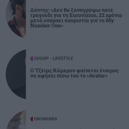
καταθέσεις φυσικών προσώπων αυξήθηκαν
Δάντης: «Δεν θα ξαναγράψω ποτέ
τραγούδι για τη Eurovision, 22 χρόνια
μετά υπάρχει αχαριστία για το My
ΕΛΛΑΔΑ
21:14
Number One»
Συγκλονίζει την Σκιάθο υπόθεση βιασμού
15χρονου μαθητή -Βία και εκβιασμοί από
17χρονο
GOSSIP - LIFESTYLE
GOSSIP - LIFESTYLE
21:00
Ο Αλέξανδρος Κοψιάλης ανέβασε βίντεο από
Ο Τζέιμς Κάμερον φαίνεται έτοιμος
να αφήσει πίσω του το «Avatar»
τη ζυγαριά μετά την απώλεια 30 κιλών
ΟΙΚΟΝΟΜΙΑ