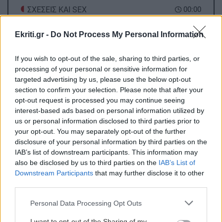
ΣΧΕΣΕΙΣ ΚΑΙ SEX
00:00
Χαίρεσαι πραγματικά όταν ο σύντροφός σου
πετυχαίνει κάτι;
Ekriti.gr -
Do Not Process My Personal Information
If you wish to opt-out of the sale, sharing to third parties, or
GOSSIP - LIFESTYLE
23:00
processing of your personal or sensitive information for
Δάντης: «Δεν θα ξαναγράψω ποτέ τραγούδι για
targeted advertising by us, please use the below opt-out
τη Eurovision, 22 χρόνια μετά υπάρχει
section to confirm your selection. Please note that after your
opt-out request is processed you may continue seeing
αχαριστία για το My Number One»
interest-based ads based on personal information utilized by
us or personal information disclosed to third parties prior to
your opt-out. You may separately opt-out of the further
GOSSIP - LIFESTYLE
23:00
disclosure of your personal information by third parties on the
Ο Τζέιμς Κάμερον φαίνεται έτοιμος να αφήσει
IAB’s list of downstream participants. This information may
πίσω του το «Avatar»
also be disclosed by us to third parties on the
IAB’s List of
Downstream Participants
that may further disclose it to other
third parties.
Όλες οι ειδήσεις
ΟΙΚΟΝΟΜΙΑ
22:46
Συντάξεις Σεπτεμβρίου 2026: Αυτές είναι οι
Personal Data Processing Opt Outs
ημερομηνίες καταβολής τους
I want to opt-out of the Sharing of my