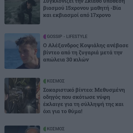
Συγκλονίζει την Σκιάθο υπόθεση
βιασμού 15χρονου μαθητή -Βία
και εκβιασμοί από 17χρονο
Image
GOSSIP - LIFESTYLE
Ο Αλέξανδρος Κοψιάλης ανέβασε
βίντεο από τη ζυγαριά μετά την
απώλεια 30 κιλών
Image
ΚΟΣΜΟΣ
Σοκαριστικό βίντεο: Μεθυσμένη
οδηγός που σκότωσε νύφη
έκλαιγε για τη σύλληψή της και
όχι για το θύμα!
Image
ΚΟΣΜΟΣ