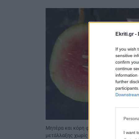
Image
Ekriti.gr -
If you wish 
sensitive in
confirm you
continue se
information 
further disc
participants
Downstream 
Persona
Μητέρα και κόρη φαίνεται πως βρήκαν τ
I want t
μετάλλαξης χωρίς τη χρήση μεταλλαγμέ