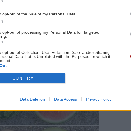
In
ς να αλλοιώσουν τα βασικά του χαρακτηριστικά.
o opt-out of the Sale of my Personal Data.
,
ptis
οι καρποί διατηρούν τη γλυκιά τους γεύση, τις
In
 σάρκας τους, καθώς και την απαραίτητη
to opt-out of processing my Personal Data for Targeted
ing.
In
στοποιηθεί ο όγκος, διατηρώντας παράλληλα όλα όσα
o opt-out of Collection, Use, Retention, Sale, and/or Sharing
ίδες εφοδιασμού.
ersonal Data that Is Unrelated with the Purposes for which it
lected.
Out
CONFIRM
Data Deletion
Data Access
Privacy Policy