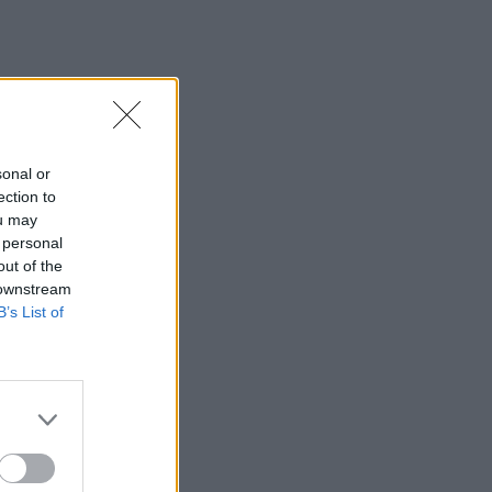
sonal or
ection to
ou may
 personal
out of the
 downstream
B’s List of