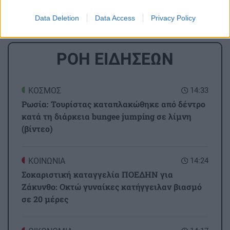
Data Deletion
Data Access
Privacy Policy
ΡΟΗ ΕΙΔΗΣΕΩΝ
ΚΟΣΜΟΣ
14:33
Ρωσία: Τουρίστας καταπλακώθηκε από δέντρο
κατά τη διάρκεια bungee jumping σε λίμνη
(βίντεο)
ΚΟΙΝΩΝΙΑ
14:24
Σοκαριστική καταγγελία ΠΟΕΔΗΝ για
Ζάκυνθο: Οκτώ γυναίκες κατήγγειλαν βιασμό
σε 20 μέρες