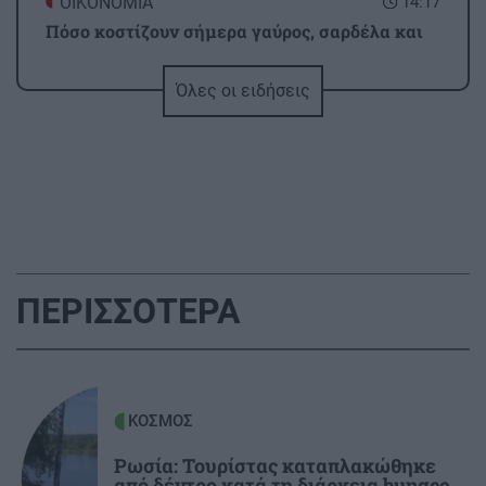
ΟΙΚΟΝΟΜΙΑ
14:17
Πόσο κοστίζουν σήμερα γαύρος, σαρδέλα και
τσιπούρα -Οι τιμές στα ψάρια που βλέπουν οι
καταναλωτές
Όλες οι ειδήσεις
ΚΡΗΤΗ
14:16
Περιφέρεια Κρήτης: Σε εξέλιξη το πρόγραμμα
καταπολέμησης κουνουπιών
ΑΥΤΟΔΙΟΙΚΗΣΗ
14:07
ΠΕΡΙΣΣΟΤΕΡΑ
Δήμοι σε απόγνωση: SOS από την ΕΕΤΑΑ -
Αδειάζουν οι δήμοι από προσωπικό
GOSSIP - LIFESTYLE
14:00
ΚΟΣΜΟΣ
Γιάννης Βαρδής για τα γενέθλια του
αείμνηστου πατέρα του
Ρωσία: Τουρίστας καταπλακώθηκε
από δέντρο κατά τη διάρκεια bungee