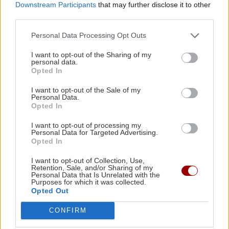
Downstream Participants
that may further disclose it to other
πράξη προσδιορισμού ΕΝΦΙΑ, η οποία κοινοποιείται στον
third parties.
υπόχρεο, ενώ σε περίπτωση που η αίτηση απορριφθεί,
εκδίδεται από τον προϊστάμενο της αρμόδιας υπηρεσίας
Personal Data Processing Opt Outs
πράξη απόρριψης στην οποία αναφέρονται οι λόγοι της
I want to opt-out of the Sharing of my
απόρριψης και κοινοποιείται στον υπόχρεο.
personal data.
Opted In
ΔΙΑΒΑΣΤΕ ΕΠΙΣΗΣ:
I want to opt-out of the Sale of my
Personal Data.
Ηράκλειο: Η πόλη όπου όλα αυξάνονται και ο μισθός
Opted In
δεν φτάνει...
I want to opt-out of processing my
ΕΛ.ΑΣ: Σε αυξημένο συναγερμό Αττική και Κρήτη –
Personal Data for Targeted Advertising.
Opted In
Έκτακτα μέτρα σε αμερικανικούς και ισραηλινούς
στόχους
I want to opt-out of Collection, Use,
Retention, Sale, and/or Sharing of my
Personal Data that Is Unrelated with the
Ακολουθήστε το ekriti.gr στο
Google News
και
Purposes for which it was collected.
μάθετε πρώτοι όλες τις ειδήσεις για την Κρήτη
Opted Out
και όχι μόνο.
CONFIRM
Ακίνητα
Ενφια
Τραπεζες