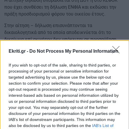
Η αίτηση- δήλωση υποβάλλεται στη ΔΟΥ ή στο ΚΕΦΟΚ
που έχει συνθέσει τη δήλωση ΕΝΦΙΑ και εκδώσει την
πράξη προσδιορισμού φόρου του οικείου έτους.
Στην αίτηση – δήλωση επισυνάπτονται τα
δικαιολογητικά από τα οποία αποδεικνύεται ότι το
δικαίωμα επί ακινήτου δεν υπόκειται σε προσαύξηση
του φόρου. Ενδεικτικά, προσκομίζεται:
Ekriti.gr -
Do Not Process My Personal Information
α) Απόδειξη υποβολής δήλωσης πληροφοριακών
If you wish to opt-out of the sale, sharing to third parties, or
στοιχείων μίσθωσης ακίνητης περιουσίας, από την οποία
processing of your personal or sensitive information for
προκύπτει ότι το ακίνητο ήταν μισθωμένο για χρονικό
targeted advertising by us, please use the below opt-out
διάστημα τουλάχιστον έξι (6) μηνών εντός του έτους
section to confirm your selection. Please note that after your
που προηγείται του έτους επιβολής του ΕΝΦΙΑ
opt-out request is processed you may continue seeing
interest-based ads based on personal information utilized by
β) λοιπά δικαιολογητικά έγγραφα από τα οποία
us or personal information disclosed to third parties prior to
your opt-out. You may separately opt-out of the further
αποδεικνύεται ότι δεν συντρέχουν οι προϋποθέσεις για
disclosure of your personal information by third parties on the
την επιβολή προσαύξησης.
IAB’s list of downstream participants. This information may
also be disclosed by us to third parties on the
IAB’s List of
Εάν η αίτηση γίνει αποδεκτή εκδίδεται νέα δήλωση-