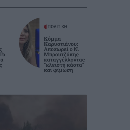
ΠΟΛΙΤΙΚΗ
Κόμμα
Καρυστιάνου:
ς
Αποχωρεί ο Ν.
Το
Μπρουτζάκης
μα
καταγγέλλοντας
ς
"κλειστή κάστα"
και φίμωση