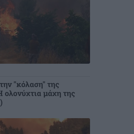
την "κόλαση" της
Η ολονύχτια μάχη της
)