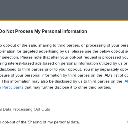
Do Not Process My Personal Information
ο ΙΧ - Ζημιές σε ένα ακόμα
to opt-out of the sale, sharing to third parties, or processing of your per
ρός ένας άνδρας
formation for targeted advertising by us, please use the below opt-out s
gle News
και μάθετε πρώτοι όλες τις ειδήσεις για
r selection. Please note that after your opt-out request is processed y
eing interest-based ads based on personal information utilized by us or
disclosed to third parties prior to your opt-out. You may separately opt-
losure of your personal information by third parties on the IAB’s list of
α
. This information may also be disclosed by us to third parties on the
IA
Participants
that may further disclose it to other third parties.
 ΕΙΔΗΣΕΩΝ
l Data Processing Opt Outs
0:00
ΑΘΛΗΤΙΚΑ
18:29
o opt-out of the Sharing of my personal data.
ς
ΟΦΗ: Συμφωνία με τον Ιταλό αμυντικό