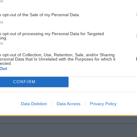
In
το
Λορέντσο Ντίκμαν – Την Κυριακή στο
Ηράκλειο για τις υπογραφές
o opt-out of the Sale of my Personal Data.
In
9:54
ΕΛΛΑΔΑ
18:22
to opt-out of processing my Personal Data for Targeted
ΙΣΑ: Ζητάει άμεση αναστολή της
ing.
In
υποχρεωτικής καταχώρισης
διαγνωστικών εξετάσεων στο
o opt-out of Collection, Use, Retention, Sale, and/or Sharing
ersonal Data that Is Unrelated with the Purposes for which it
Ψηφιακό Αποθετήριο
lected.
Out
9:49
ΚΡΗΤΗ
18:11
της
CONFIRM
Κρήτη - Θερινές εκπτώσεις: Με
"αιμοδότες" γάμους και βαπτίσεις
ες οι ειδήσεις
κινείται η αγορά
Data Deletion
Data Access
Privacy Policy
9:36
GOSSIP - LIFESTYLE
18:00
.
Στο Ρέθυμνο για διακοπές ο ηθοποιός
Αναστάσης Ροϊλός