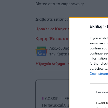
Βίντεο από το zarpanews.gr
Διαβάστε επίσης:
Ekriti.gr -
Ηράκλειο: Κάηκε ολοσχερώς σταθμευμέν
If you wish 
Κρήτη: Έπεσε από τον 2ο όροφο - Νεκ
sensitive in
Ακολουθήστε το ekriti.gr στο
Goo
confirm you
continue se
την Κρήτη και όχι μόνο.
information 
further disc
Τροχαίο Ατύχημα
Πυροσβεστική Υπηρεσί
participants
Downstream 
ΡΟΗ
Persona
GOSSIP - LIFESTYLE
2
I want t
Παπαμιχαήλ: Η ανάρτηση της Φίνο