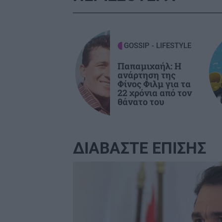
ΠΟΛΙΤΙΚΗ
1
Τσουκαλάς: Επικίνδυνο κοκτέιλ για
GOSSIP - LIFESTYLE
εθνικά συμφέροντα η
Παπαμιχαήλ: Η
υποχωρητικότητα της κυβέρνησης
ανάρτηση της
Φίνος Φιλμ για τα
22 χρόνια από τον
ΕΛΛΑΔΑ
1
θάνατο του
Εγκλωβισμένοι στην "κόλαση" της
Αττικοβοιωτίας: Η ολονύχτια μάχη 
διάσωσης (βίντεο)
ΔΙΑΒΑΣΤΕ ΕΠΙΣΗΣ
GOSSIP - LIFESTYLE
1
Image
Λασκαράκη: Διακοπές στο Ρέθυμνο
Κρήτης