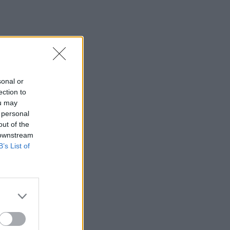
sonal or
ection to
ou may
 personal
out of the
 downstream
B’s List of