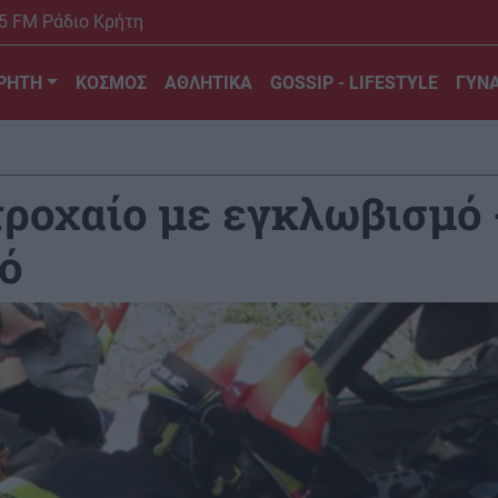
5 FM Ράδιο Κρήτη
ΡΗΤΗ
ΚΟΣΜΟΣ
ΑΘΛΗΤΙΚΑ
GOSSIP - LIFESTYLE
ΓΥΝΑ
τροχαίο με εγκλωβισμό 
ό