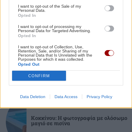
I want to opt-out of the Sale of my
Personal Data.
ΠΕΡΙΣΣΟΤΕΡΑ
Opted In
ΟΙΚΟΝΟΜΙΑ
09:34
Τουρισμός για Όλους 2026-27: Ανοίγουν
I want to opt-out of processing my
σήμερα οι αιτήσεις για όλους χωρίς
Personal Data for Targeted Advertising.
Opted In
περιορισμό ΑΦΜ
ΚΡΗΤΗ
I want to opt-out of Collection, Use,
Retention, Sale, and/or Sharing of my
Ηράκλειο: Από φαρμακείο σε
Personal Data that Is Unrelated with the
ΚΡΗΤΗ
09:28
Purposes for which it was collected.
φαρμακείο για τα σκευάσματα οι
Ηράκλειο: Έβαλε στο αυτοκίνητο της πρώην
Opted Out
ασθενείς
συντρόφου του συσκευή εντοπισμού!
CONFIRM
ΚΟΣΜΟΣ
09:28
Κυανή Ακτή: Τέσσερις Ισπανοί συνελήφθησαν
Data Deletion
Data Access
Privacy Policy
για την κλοπή ρολογιού αξίας 260.000 ευρώ
GOSSIP - LIFESTYLE
Κοκκίνου: Η φωτογραφία με ολόσωμο
μαγιό σε πισίνα
ΟΙΚΟΝΟΜΙΑ
09:19
Κρήτη: Στο μικροσκόπιο της ΑΑΔΕ για