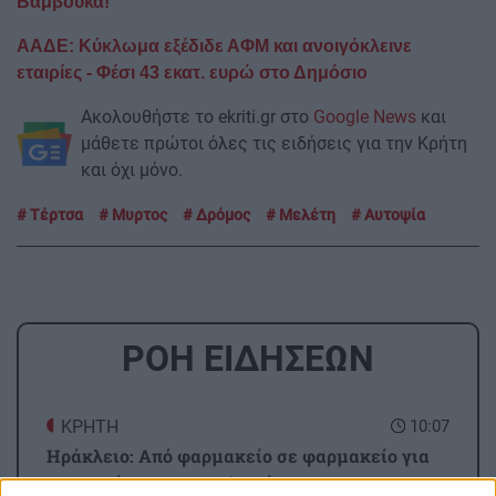
Βάμβουκα!
ΑΑΔΕ: Κύκλωμα εξέδιδε ΑΦΜ και ανοιγόκλεινε
εταιρίες - Φέσι 43 εκατ. ευρώ στο Δημόσιο
Ακολουθήστε το ekriti.gr στο
Google News
και
μάθετε πρώτοι όλες τις ειδήσεις για την Κρήτη
και όχι μόνο.
Τέρτσα
Μυρτος
Δρόμος
Μελέτη
Αυτοψία
ΡΟΗ ΕΙΔΗΣΕΩΝ
ΚΡΗΤΗ
10:07
Ηράκλειο: Από φαρμακείο σε φαρμακείο για
τα σκευάσματα οι ασθενείς