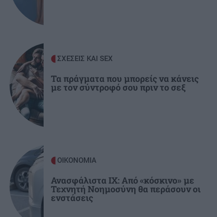
φοροδιαφυγή – 320.000 καταγγελίες σε όλη τη
χώρα
ΑΘΛΗΤΙΚΑ
09:13
ΣΧΕΣΕΙΣ ΚΑΙ SEX
Άρσεναλ - Ντόρτμουντ 2-3: Μαγεία από
Καρέτσα, Τζόλη στο «Εμιρέιτς» (βίντεο)
Τα πράγματα που μπορείς να κάνεις
με τον σύντροφό σου πριν το σεξ
ΟΙΚΟΝΟΜΙΑ
Ανασφάλιστα ΙΧ: Από «κόσκινο» με
Τεχνητή Νοημοσύνη θα περάσουν οι
ενστάσεις