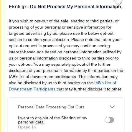
Ekriti.gr -
Do Not Process My Personal Information
GOSSIP - LIFESTYLE
10:00
If you wish to opt-out of the sale, sharing to third parties, or
Κοκκίνου: Η φωτογραφία με ολόσωμο μαγιό
processing of your personal or sensitive information for
σε πισίνα
targeted advertising by us, please use the below opt-out
section to confirm your selection. Please note that after your
opt-out request is processed you may continue seeing
ΣΧΕΣΕΙΣ ΚΑΙ SEX
09:53
interest-based ads based on personal information utilized by
Τα πράγματα που μπορείς να κάνεις με τον
us or personal information disclosed to third parties prior to
σύντροφό σου πριν το σεξ
your opt-out. You may separately opt-out of the further
disclosure of your personal information by third parties on the
IAB’s list of downstream participants. This information may
ΟΙΚΟΝΟΜΙΑ
09:44
also be disclosed by us to third parties on the
IAB’s List of
Όλες οι ειδήσεις
Ανασφάλιστα ΙΧ: Από «κόσκινο» με Τεχνητή
Downstream Participants
that may further disclose it to other
third parties.
Νοημοσύνη θα περάσουν οι ενστάσεις
Personal Data Processing Opt Outs
ΑΘΛΗΤΙΚΑ
09:36
I want to opt-out of the Sharing of my
Ευρωπαϊκό Πρωτάθλημα στίβου: Πρεμιέρα
personal data.
Opted In
σήμερα με Μίλτο Τεντόγλου