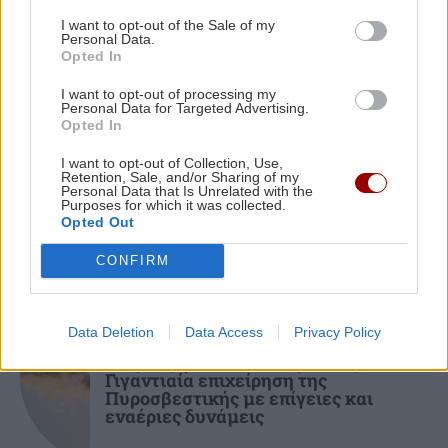
Συνάντηση του Περιφερειάρχη Κρήτης με τον
I want to opt-out of the Sale of my
Πρύτανη του Πανεπιστημίου Κρήτης και τον
Personal Data.
Πρόεδρο του ΙΤΕ
Opted In
I want to opt-out of processing my
Personal Data for Targeted Advertising.
ΚΟΣΜΟΣ
ΟΙΚΟΝΟΜΙΑ
22:46
Opted In
Εξωδικαστικός Μηχανισμός: Πάνω από 20 δισ.
Τραγωδία στη Βόρεια Καρολίνα: Τρεις
I want to opt-out of Collection, Use,
νεκροί από ενδοοικογενειακούς
ευρώ οι ρυθμισμένες οφειλές
Retention, Sale, and/or Sharing of my
πυροβολισμούς – Ανάμεσά τους και ο
Personal Data that Is Unrelated with the
δράστης
Purposes for which it was collected.
Opted Out
CONFIRM
ΚΡΗΤΗ
Data Deletion
Data Access
Privacy Policy
Μεγάλη φωτιά στο Καρύδι Σητείας:
Γιγαντιαία επιχείρηση της
Πυροσβεστικής με επίγειες και
εναέριες δυνάμεις