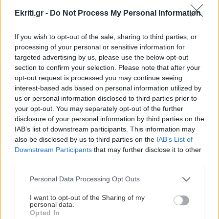
Ekriti.gr -
Do Not Process My Personal Information
ΠΕΡΙΣΣΟΤΕΡΑ
ΑΘΛΗΤΙΚΑ
23:34
Conference League: Ισοπαλία, μέτρια εμφάνιση
If you wish to opt-out of the sale, sharing to third parties, or
και η πρόκριση θα κριθεί στη Σόφια για τον
processing of your personal or sensitive information for
Παναθηναϊκό
targeted advertising by us, please use the below opt-out
section to confirm your selection. Please note that after your
ΕΛΛΑΔΑ
opt-out request is processed you may continue seeing
Σεισμική δόνηση 3,6 Ρίχτερ τα
interest-based ads based on personal information utilized by
ΑΘΛΗΤΙΚΑ
23:25
ξημερώματα στην Πρέβεζα
us or personal information disclosed to third parties prior to
Επέστρεψε Ηράκλειο η αποστολή του ΟΦΗ - Η
your opt-out. You may separately opt-out of the further
προσοχή στο Σούπερ Καπ με ΑΕΚ
disclosure of your personal information by third parties on the
IAB’s list of downstream participants. This information may
also be disclosed by us to third parties on the
IAB’s List of
GOSSIP - LIFESTYLE
23:00
Downstream Participants
that may further disclose it to other
Μισέλ Φάιφερ: Στα 68 της αποκαλύπτει γιατί
third parties.
δεν θέλει να πρωταγωνιστήσει ποτέ ξανά σε
GOSSIP - LIFESTYLE
ταινία
Personal Data Processing Opt Outs
Με θέα τα Χανιά (φωτο)
I want to opt-out of the Sharing of my
personal data.
ΑΥΤΟΔΙΟΙΚΗΣΗ
22:57
Opted In