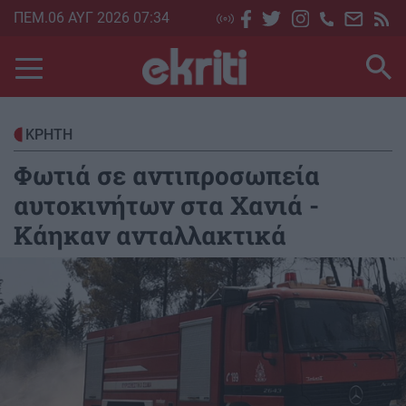
Skip
ΠΕΜ.06 ΑΥΓ 2026 07:34
to
main
content
ΚΡΗΤΗ
Φωτιά σε αντιπροσωπεία
αυτοκινήτων στα Χανιά -
Κάηκαν ανταλλακτικά