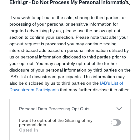
Ekriti.gr -
Do Not Process My Personal Information
ΑΘΛΗΤΙΚΑ
11:28
«Γκέλα» για τη Σπόρτινγκ παρά το γκολ του
If you wish to opt-out of the sale, sharing to third parties, or
Φώτη Ιωαννίδη (βίντεο)
processing of your personal or sensitive information for
targeted advertising by us, please use the below opt-out
section to confirm your selection. Please note that after your
ΚΡΗΤΗ
11:23
opt-out request is processed you may continue seeing
Οδοιπορικό στα μοναστήρια του Ρεθύμνου -
interest-based ads based on personal information utilized by
Πού χτυπά η καρδιά του Δεκαπενταύγουστου
us or personal information disclosed to third parties prior to
your opt-out. You may separately opt-out of the further
disclosure of your personal information by third parties on the
Όλες οι ειδήσεις
ΑΘΛΗΤΙΚΑ
11:21
IAB’s list of downstream participants. This information may
Παγκόσμιο στίβου Κ20: Η Ρούσσου κατέκτησε
also be disclosed by us to third parties on the
IAB’s List of
το ασημένιο μετάλλιο στα 800 μέτρα
Downstream Participants
that may further disclose it to other
third parties.
Personal Data Processing Opt Outs
ΠΟΛΙΤΙΚΗ
11:12
ΠΑΣΟΚ: "Δεν θα παραδώσουμε την πολιτική
I want to opt-out of the Sharing of my
personal data.
μας αυτονομία"
Opted In
ΠΕΡΙΣΣΟΤΕΡΑ