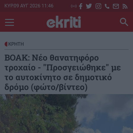
Skip
ΚΥΡ.09 ΑΥΓ 2026 11:46
to
main
content
ΚΡΗΤΗ
ΒΟΑΚ: Νέο θανατηφόρο
τροχαίο - "Προσγειώθηκε" με
το αυτοκίνητο σε δημοτικό
δρόμο (φώτο/βίντεο)