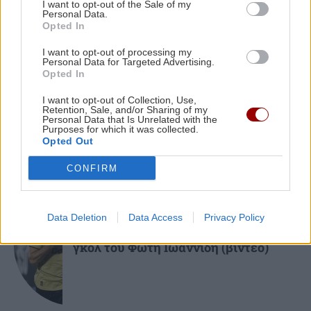
I want to opt-out of the Sale of my
GOSSIP - LIFESTYLE
11:00
Personal Data.
Opted In
Αργυρός - Νίκα: Οι καλοκαιρινές στιγμές με τα
δύο παιδιά τους πάνω στο γιοτ
I want to opt-out of processing my
ΚΡΗΤΗ
Personal Data for Targeted Advertising.
Opted In
Κρήτη: Απανωτά περιστατικά μέθης –
ΚΡΗΤΗ
10:48
Στο ΕΚΑΒ ο «λογαριασμός» της
I want to opt-out of Collection, Use,
Ηράκλειο: Δύο συλλήψεις για ναρκωτικά –
Retention, Sale, and/or Sharing of my
νυχτερινής διασκέδασης
Personal Data that Is Unrelated with the
Κατασχέθηκε σχεδόν μισό κιλό κάνναβης
Purposes for which it was collected.
Opted Out
ΑΥΤΟΔΙΟΙΚΗΣΗ
10:37
CONFIRM
Η εβδομαδιαία ανασκόπηση Καλοκαιρινού –
Στο επίκεντρο σχολεία, έργα και θερμική
ΑΘΛΗΤΙΚΑ
Data Deletion
Data Access
Privacy Policy
προστασία
«Γκέλα» για τη Σπόρτινγκ παρά το
γκολ του Φώτη Ιωαννίδη (βίντεο)
ΚΟΣΜΟΣ
10:26
Προκαλεί πάλι η Τουρκία: Ο Φιντάν λέει ότι η
σταθερότητα στην Κύπρο οφείλεται στον