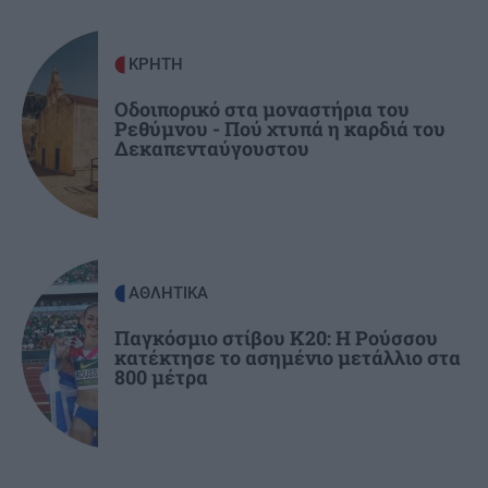
τουρκικό στρατό
ΚΡΗΤΗ
ΚΡΗΤΗ
10:14
Κρήτη: Οι βροχές δεν έφεραν την αναμενόμενη
Οδοιπορικό στα μοναστήρια του
Ρεθύμνου - Πού χτυπά η καρδιά του
ανάσα – Παραμένει υψηλός ο κίνδυνος
Δεκαπενταύγουστου
πυρκαγιάς
ΑΘΛΗΤΙΚΑ
Παγκόσμιο στίβου Κ20: Η Ρούσσου
κατέκτησε το ασημένιο μετάλλιο στα
800 μέτρα