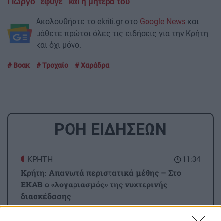
Γιώργο "έφυγε" και η μητέρα του
Ακολουθήστε το ekriti.gr στο
Google News
και
μάθετε πρώτοι όλες τις ειδήσεις για την Κρήτη
και όχι μόνο.
Βοακ
Τροχαίο
Χαράδρα
ΡΟΗ ΕΙΔΗΣΕΩΝ
ΚΡΗΤΗ
11:34
Κρήτη: Απανωτά περιστατικά μέθης – Στο
ΕΚΑΒ ο «λογαριασμός» της νυχτερινής
διασκέδασης