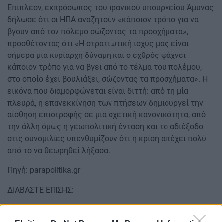
Επιπλέον, εκπρόσωπος του ιρανικού υπουργείου Άμυνας
δήλωσε ότι οι ΗΠΑ αναζητούν «κάποιον τρόπο για να
βγουν από τον πόλεμο σώζοντας τα προσχήματα»,
προσθέτοντας ότι «Η στρατιωτική ισχύς μας είναι
σήμερα μια κυρίαρχη δύναμη και ο εχθρός ψάχνει
κάποιον τρόπο για να βγει από το τέλμα του πολέμου,
στο οποίο έχει βουλιάξει, σώζοντας τα προσχήματα». Η
εικόνα που διαμορφώνεται είναι διττή: από τη μία
πλευρά, η επανεκκίνηση των πτήσεων δημιουργεί την
αίσθηση επιστροφής σε μια σχετική κανονικότητα, από
την άλλη όμως η γεωπολιτική ένταση και το αδιέξοδο
στις συνομιλίες υπενθυμίζουν ότι η κρίση απέχει πολύ
από το να θεωρηθεί λήξασα.
Πηγή: parapolitika.gr
ΔΙΑΒΑΣΤΕ ΕΠΙΣΗΣ:
Μποφίλιου: "Αρκετές φορές έχει γίνει προσπάθεια για
δολοφονία του χαρακτήρα μου"