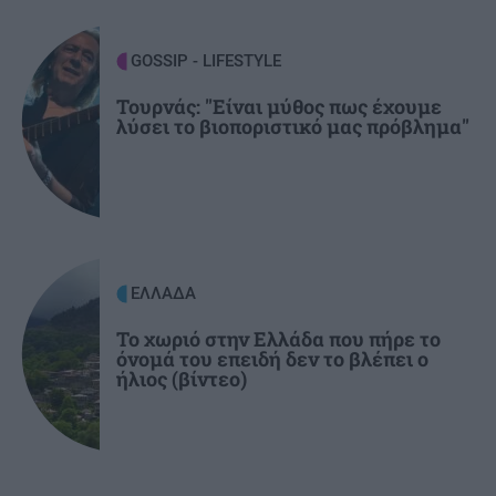
2025
GOSSIP - LIFESTYLE
GOSSIP - LIFESTYLE
16:00
Καινούργιου: Η νέα φωτογραφία της κόρης της
Τουρνάς: "Είναι μύθος πως έχουμε
λύσει το βιοποριστικό μας πρόβλημα"
από τις διακοπές τους στην Πάρο
ΕΛΛΑΔΑ
Το χωριό στην Ελλάδα που πήρε το
όνομά του επειδή δεν το βλέπει ο
ήλιος (βίντεο)