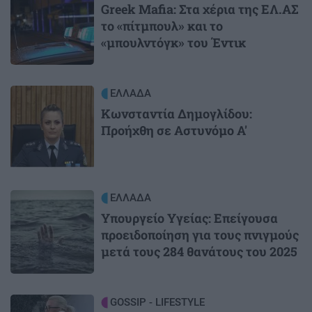
Greek Mafia: Στα χέρια της ΕΛ.ΑΣ
το «πίτμπουλ» και το
«μπουλντόγκ» του Έντικ
Image
ΕΛΛΑΔΑ
Κωνσταντία Δημογλίδου:
Προήχθη σε Αστυνόμο Α'
Image
ΕΛΛΑΔΑ
Υπουργείο Υγείας: Επείγουσα
προειδοποίηση για τους πνιγμούς
μετά τους 284 θανάτους του 2025
Image
GOSSIP - LIFESTYLE