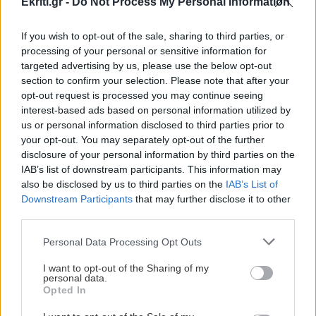
Ekriti.gr -
Do Not Process My Personal Information
Ακολουθήστε το ekriti.gr στο
Google News
και
If you wish to opt-out of the sale, sharing to third parties, or
μάθετε πρώτοι όλες τις ειδήσεις για την Κρήτη
processing of your personal or sensitive information for
και όχι μόνο.
targeted advertising by us, please use the below opt-out
section to confirm your selection. Please note that after your
Τεχεράνη
Ιράν
Πόλεμος
opt-out request is processed you may continue seeing
interest-based ads based on personal information utilized by
us or personal information disclosed to third parties prior to
your opt-out. You may separately opt-out of the further
disclosure of your personal information by third parties on the
IAB’s list of downstream participants. This information may
ΡΟΗ ΕΙΔΗΣΕΩΝ
also be disclosed by us to third parties on the
IAB’s List of
Downstream Participants
that may further disclose it to other
third parties.
ΕΛΛΑΔΑ
17:25
Personal Data Processing Opt Outs
Κιλκίς: Φωτιά σε χαμηλή βλάστηση στην
Ευκαρπία – Επιχειρούν και εναέρια μέσα
I want to opt-out of the Sharing of my
personal data.
Opted In
ΚΟΣΜΟΣ
17:13