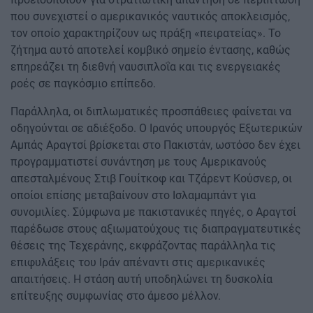
που συνεχιστεί ο αμερικανικός ναυτικός αποκλεισμός,
τον οποίο χαρακτηρίζουν ως πράξη «πειρατείας». Το
ζήτημα αυτό αποτελεί κομβικό σημείο έντασης, καθώς
επηρεάζει τη διεθνή ναυσιπλοΐα και τις ενεργειακές
ροές σε παγκόσμιο επίπεδο.
Παράλληλα, οι διπλωματικές προσπάθειες φαίνεται να
οδηγούνται σε αδιέξοδο. Ο Ιρανός υπουργός Εξωτερικών
Αμπάς Αραγτσί βρίσκεται στο Πακιστάν, ωστόσο δεν έχει
προγραμματιστεί συνάντηση με τους Αμερικανούς
απεσταλμένους Στιβ Γουίτκοφ και Τζάρεντ Κούσνερ, οι
οποίοι επίσης μεταβαίνουν στο Ισλαμαμπάντ για
συνομιλίες. Σύμφωνα με πακιστανικές πηγές, ο Αραγτσί
παρέδωσε στους αξιωματούχους τις διαπραγματευτικές
θέσεις της Τεχεράνης, εκφράζοντας παράλληλα τις
επιφυλάξεις του Ιράν απέναντι στις αμερικανικές
απαιτήσεις. Η στάση αυτή υποδηλώνει τη δυσκολία
επίτευξης συμφωνίας στο άμεσο μέλλον.