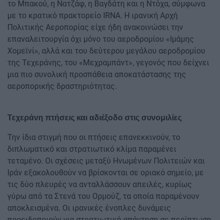
το Μπακού, η Νατζάφ, η Βαγδάτη και η Ντόχα, σύμφωνα
με το κρατικό πρακτορείο IRNA. Η ιρανική Αρχή
Πολιτικής Αεροπορίας είχε ήδη ανακοινώσει την
επαναλειτουργία όχι μόνο του αεροδρομίου «Ιμάμης
Χομεϊνί», αλλά και του δεύτερου μεγάλου αεροδρομίου
της Τεχεράνης, του «Μεχραμπάντ», γεγονός που δείχνει
μια πιο συνολική προσπάθεια αποκατάστασης της
αεροπορικής δραστηριότητας.
Τεχεράνη πτήσεις και αδιέξοδο στις συνομιλίες
Την ίδια στιγμή που οι πτήσεις επανεκκινούν, το
διπλωματικό και στρατιωτικό κλίμα παραμένει
τεταμένο. Οι σχέσεις μεταξύ Ηνωμένων Πολιτειών και
Ιράν εξακολουθούν να βρίσκονται σε οριακό σημείο, με
τις δύο πλευρές να ανταλλάσσουν απειλές, κυρίως
γύρω από τα Στενά του Ορμούζ, τα οποία παραμένουν
αποκλεισμένα. Οι ιρανικές ένοπλες δυνάμεις
προειδοποιούν για στρατιωτική απάντηση σε περίπτωση