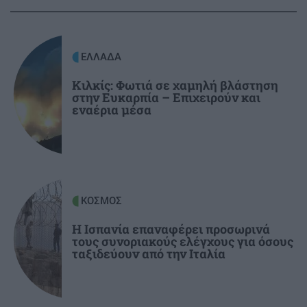
ΚΡΗΤΗ
16:37
Άγιος Νικόλαος: «Κρητικά Μαγειρέματα» με
ΕΛΛΑΔΑ
αφορμή την Παγκόσμια Ημέρα Τουρισμού
Κιλκίς: Φωτιά σε χαμηλή βλάστηση
στην Ευκαρπία – Επιχειρούν και
ΕΛΛΑΔΑ
16:27
εναέρια μέσα
Greek Mafia: Στα χέρια της ΕΛ.ΑΣ το
«πίτμπουλ» και το «μπουλντόγκ» του Έντικ
ΕΛΛΑΔΑ
16:18
Κωνσταντία Δημογλίδου: Προήχθη σε
ΚΟΣΜΟΣ
Αστυνόμο Α'
Η Ισπανία επαναφέρει προσωρινά
τους συνοριακούς ελέγχους για όσους
ταξιδεύουν από την Ιταλία
ΕΛΛΑΔΑ
16:09
Υπουργείο Υγείας: Επείγουσα προειδοποίηση
για τους πνιγμούς μετά τους 284 θανάτους του