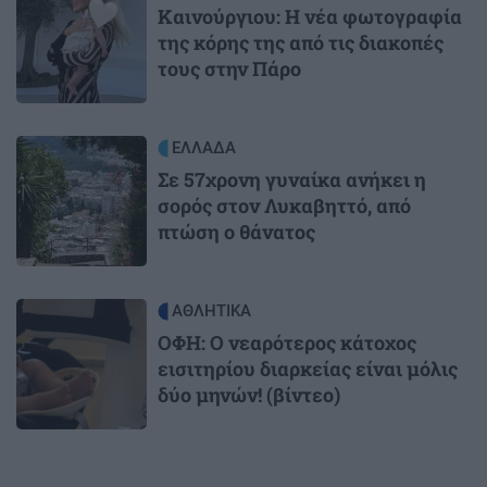
Καινούργιου: Η νέα φωτογραφία
της κόρης της από τις διακοπές
τους στην Πάρο
Image
ΕΛΛΑΔΑ
Σε 57χρονη γυναίκα ανήκει η
σορός στον Λυκαβηττό, από
πτώση ο θάνατος
Image
ΑΘΛΗΤΙΚΑ
ΟΦΗ: Ο νεαρότερος κάτοχος
εισιτηρίου διαρκείας είναι μόλις
δύο μηνών! (βίντεο)