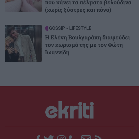
που κάνει τα πέλματα βελούδινα
(χωρίς ξύστρες και πόνο)
Image
GOSSIP - LIFESTYLE
Η Ελένη Βουλγαράκη διαψεύδει
τον χωρισμό της με τον Φώτη
Ιωαννίδη