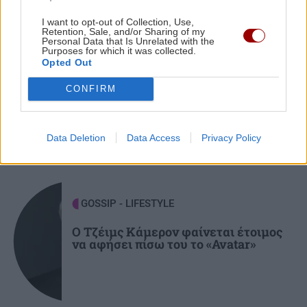
ΥΓΕΙΑ
21:42
I want to opt-out of Collection, Use,
Retention, Sale, and/or Sharing of my
Πλύσιμο των ποδιών με αλάτι και ελαιόλαδο:
Personal Data that Is Unrelated with the
Purposes for which it was collected.
Γιατί ειδικοί το συνιστούν και σε τι χρησιμεύει
ΣΧΕΣΕΙΣ ΚΑΙ SEX
Opted Out
Μικρές αλλαγές που μπορούν να
CONFIRM
φέρουν ξανά τη σπίθα στη σχέση σου
ΚΟΣΜΟΣ
21:35
Το ταξίδι με το τρένο που θα σας μείνει
αξέχαστο (εικόνες)
Data Deletion
Data Access
Privacy Policy
ΚΟΣΜΟΣ
21:25
Ιταλία: Τα ελαιοτριβεία ενώνονται να
GOSSIP - LIFESTYLE
αντιμετωπίσουν την κρίση
Ο Τζέιμς Κάμερον φαίνεται έτοιμος
να αφήσει πίσω του το «Avatar»