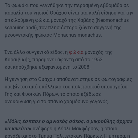
Το φωκάκι που γεννήθηκε την περασμένη εβδομάδα σε
παραλία του νησιού Ουάχου είναι μια καλή είδηση για την
απειλούμενη φώκια μοναχό της Χαβάης (Neomonachus
schauinslandi), τον πλησιέστερο ζώντα συγγενή της
μεσογειακής φώκιας Monachus monachus.
Ένα άλλο συγγενικό είδος, η
φώκια
μοναχός της
Καραϊβικής, παραμένει άφαντη από το 1952
και κηρύχθηκε εξαφανισμένη το 2008.
Η γέννηση στο Ουάχου απαθανατίστηκε σε φωτογραφίες
και βίντεο από υπάλληλο του πολιτειακού υπουργείου
Γης και Φυσικών Πόρων, το οποίο εξέδωσε
ανακοίνωση για το σπάνιο χαρμόσυνο γεγονός.
«Μόλις έσπασε ο αμνιακός σάκος, ο μικρούλης άρχισε
ανέφερε η Λέσλι Μακφέρσον, η οποία
να κινείται»
εργάζεται στο Τμήμα Πολιτειακών Πάρκων. Η μητέρα, η