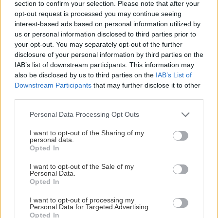
ΕΠΙΣΤΗΜΗ
22:32
section to confirm your selection. Please note that after your
Όλες οι ειδήσεις
opt-out request is processed you may continue seeing
Έφτιαξε ηλιακό γιοτ με $20.000 και διένυσε
interest-based ads based on personal information utilized by
3.000 ναυτικά μίλια χωρίς στάλα καυσίμου!
us or personal information disclosed to third parties prior to
your opt-out. You may separately opt-out of the further
disclosure of your personal information by third parties on the
ΣΠΙΤΙ
22:21
IAB’s list of downstream participants. This information may
Κατσαρίδα στο σπίτι - Πότε πρέπει να
also be disclosed by us to third parties on the
IAB’s List of
ανησυχήσουμε
Downstream Participants
that may further disclose it to other
third parties.
ΠΕΡΙΣΣΟΤΕΡΑ
ΚΟΣΜΟΣ
22:11
Personal Data Processing Opt Outs
Εξαρθρώθηκε τεράστιο δίκτυο διακίνησης
I want to opt-out of the Sharing of my
μεταναστών και ναρκωτικών στη Μεσόγειο –
personal data.
Πάνω από 24 εκατ. ευρώ κέρδη
Opted In
ΣΧΕΣΕΙΣ ΚΑΙ SEX
I want to opt-out of the Sale of my
Personal Data.
Πώς θα καταλάβεις ότι ένας
ΥΓΕΙΑ
21:53
Opted In
άνθρωπος δεν μπήκε τυχαία στη ζωή
Αυτά τα φρούτα επιλέγουν 4 ενδοκρινολόγοι
σου
I want to opt-out of processing my
για καλύτερο έλεγχο του σακχάρου
Personal Data for Targeted Advertising.
Opted In