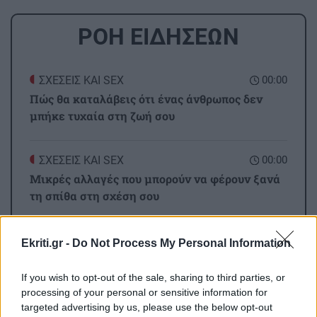
ΡΟΗ ΕΙΔΗΣΕΩΝ
ΣΧΕΣΕΙΣ ΚΑΙ SEX
00:00
Πώς θα καταλάβεις ότι ένας άνθρωπος δεν
μπήκε τυχαία στη ζωή σου
ΣΧΕΣΕΙΣ ΚΑΙ SEX
00:00
Μικρές αλλαγές που μπορούν να φέρουν ξανά
τη σπίθα στη σχέση σου
GOSSIP - LIFESTYLE
23:00
Ekriti.gr -
Do Not Process My Personal Information
Ο Τζέιμς Κάμερον φαίνεται έτοιμος να αφήσει
πίσω του το «Avatar»
If you wish to opt-out of the sale, sharing to third parties, or
processing of your personal or sensitive information for
targeted advertising by us, please use the below opt-out