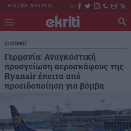
Skip
ΠΑΡ.07 ΑΥΓ 2026 19:04
to
main
content
ΚΟΣΜΟΣ
Γερμανία: Αναγκαστική
προσγείωση αεροσκάφους της
Ryanair έπειτα από
προειδοποίηση για βόμβα