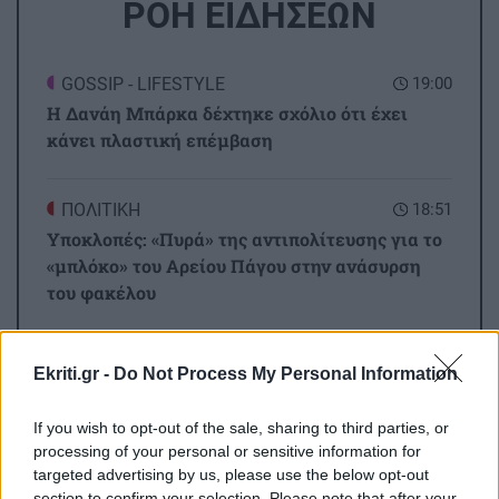
ΡΟΗ ΕΙΔΗΣΕΩΝ
GOSSIP - LIFESTYLE
19:00
Η Δανάη Μπάρκα δέχτηκε σχόλιο ότι έχει
κάνει πλαστική επέμβαση
ΠΟΛΙΤΙΚΗ
18:51
Υποκλοπές: «Πυρά» της αντιπολίτευσης για το
«μπλόκο» του Αρείου Πάγου στην ανάσυρση
του φακέλου
ΕΛΛΑΔΑ
18:42
Ekriti.gr -
Do Not Process My Personal Information
Σέρρες: «Τα έχασα όλα σε μια στιγμή» –
Ραγίζει καρδιές ο σύζυγος και πατέρας των
If you wish to opt-out of the sale, sharing to third parties, or
θυμάτων του τροχαίου (Βίντεο)
processing of your personal or sensitive information for
targeted advertising by us, please use the below opt-out
Όλες οι ειδήσεις
section to confirm your selection. Please note that after your