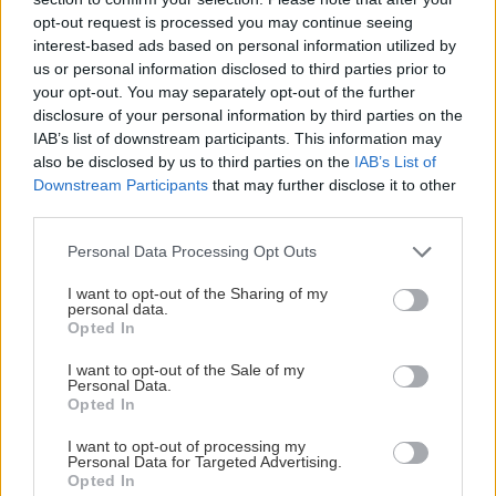
ΚΟΣΜΟΣ
18:33
opt-out request is processed you may continue seeing
Θέουτα: Αγώνας δρόμου η ταυτοποίηση των
interest-based ads based on personal information utilized by
us or personal information disclosed to third parties prior to
μεταναστών - Σχέδια για ταφή των νεκρών και
your opt-out. You may separately opt-out of the further
μεταφορά των ανηλίκων
disclosure of your personal information by third parties on the
IAB’s list of downstream participants. This information may
also be disclosed by us to third parties on the
IAB’s List of
ΕΛΛΑΔΑ
18:20
Downstream Participants
that may further disclose it to other
ΠΕΡΙΣΣΟΤΕΡΑ
Μεγάλη έξοδος του Αυγούστου:
third parties.
«Μποτιλιάρισμα» στα λιμάνια και γεμάτα
ΚΤΕΛ
Personal Data Processing Opt Outs
I want to opt-out of the Sharing of my
personal data.
GOSSIP - LIFESTYLE
ΑΥΤΟΔΙΟΙΚΗΣΗ
18:14
Opted In
Ανώγεια: Έργο 2,47 εκατ. ευρώ για
Η Δανάη Μπάρκα δέχτηκε σχόλιο ότι
I want to opt-out of the Sale of my
αναβάθμιση 22 χιλιομέτρων αγροτικών και
έχει κάνει πλαστική επέμβαση
Personal Data.
κτηνοτροφικών δρόμων
Opted In
I want to opt-out of processing my
Personal Data for Targeted Advertising.
ΟΙΚΟΝΟΜΙΑ
18:07
Opted In