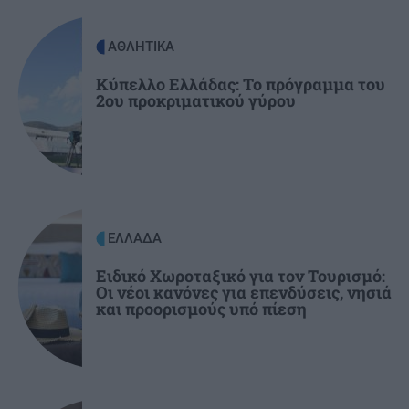
Τουρισμός: Στο μικροσκόπιο των Αρχών νέα
«πατέντα» των εργοδοτών με την Ψηφιακή
ΑΘΛΗΤΙΚΑ
Κάρτα Εργασίας
Κύπελλο Ελλάδας: Το πρόγραμμα του
2ου προκριματικού γύρου
ΚΡΗΤΗ
07:53
Κρήτη: Οι νέοι Αστυνομικοί Υποδιευθυντές και
Αστυνόμοι Α'
ΚΡΗΤΗ
07:40
Ηράκλειο: Μία ... περιουσία για αποκλειστική
ΕΛΛΑΔΑ
νοσοκόμα - Δυσβάσταχτο το κόστος
Ειδικό Χωροταξικό για τον Τουρισμό:
Οι νέοι κανόνες για επενδύσεις, νησιά
και προορισμούς υπό πίεση
ΚΡΗΤΗ
07:21
Κρήτη: Συνελήφθησαν υπάλληλος και
ιδιοκτήτης πάρκινγκ για άγρα πελατών