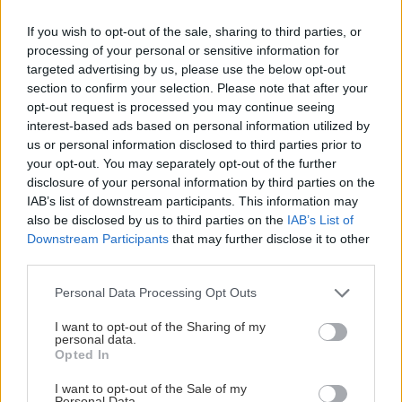
Ακολουθήστε το ekriti.gr στο
Google News
και
μάθετε πρώτοι όλες τις ειδήσεις για την Κρήτη
If you wish to opt-out of the sale, sharing to third parties, or
και όχι μόνο.
processing of your personal or sensitive information for
targeted advertising by us, please use the below opt-out
Περιπτερο
Γλυκα
κλέφτης
section to confirm your selection. Please note that after your
opt-out request is processed you may continue seeing
interest-based ads based on personal information utilized by
us or personal information disclosed to third parties prior to
your opt-out. You may separately opt-out of the further
disclosure of your personal information by third parties on the
ΡΟΗ ΕΙΔΗΣΕΩΝ
IAB’s list of downstream participants. This information may
also be disclosed by us to third parties on the
IAB’s List of
Downstream Participants
that may further disclose it to other
ΑΘΛΗΤΙΚΑ
08:53
third parties.
Κύπελλο Ελλάδας: Το πρόγραμμα του 2ου
Personal Data Processing Opt Outs
προκριματικού γύρου
I want to opt-out of the Sharing of my
personal data.
Opted In
ΕΛΛΑΔΑ
08:50
Ειδικό Χωροταξικό για τον Τουρισμό: Οι νέοι
I want to opt-out of the Sale of my
Personal Data.