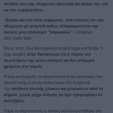
πελάτη που είχε πληρώσει κανονικά και βγήκε έξω για
να τον ευχαριστήσει.
«
Βγήκα και του είπα ευχαριστώ, πιστεύοντας ότι είχε
πληρώσει με μετρητά καθώς απομακρυνόταν και
», ανέφερε
εκείνος μου απάντησε “παρακαλώ”
στην Daily Mail.
Όπως είπε, λίγα δευτερόλεπτα αργότερα κατάλαβε τι
είχε συμβεί,
όταν διαπίστωσε ότι η πόρτα του
περιπτέρου είχε μείνει ανοιχτή και δεν υπήρχαν
χρήματα στο ταμείο.
Η ίδια κατήγγειλε το περιστατικό στην αστυνομία του
Λίνκολνσαϊρ, η οποία ανακοίνωσε ότι διερευνά
την
υπόθεση κλοπής γλυκών και μπισκότων από το
σημείο, χωρίς μέχρι στιγμής να έχει προχωρήσει σε
συλλήψεις.
Παρά το περιστατικό, η τοπική κοινωνία στάθηκε στο