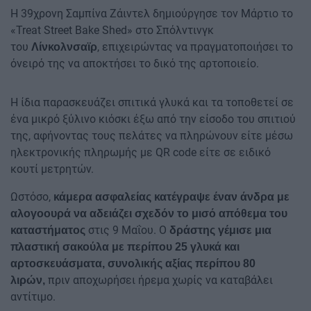
Η 39χρονη Σαμπίνα Ζάιντελ δημιούργησε τον Μάρτιο το
«Treat Street Bake Shed» στο Σπόλντινγκ
του
, επιχειρώντας να πραγματοποιήσει το
Λίνκολνσαϊρ
όνειρό της να αποκτήσει το δικό της αρτοποιείο.
Η ίδια παρασκευάζει σπιτικά γλυκά και τα τοποθετεί σε
ένα μικρό ξύλινο κιόσκι έξω από την είσοδο του σπιτιού
της, αφήνοντας τους πελάτες να πληρώνουν είτε μέσω
ηλεκτρονικής πληρωμής με QR code είτε σε ειδικό
κουτί μετρητών.
Ωστόσο,
κάμερα ασφαλείας κατέγραψε έναν άνδρα με
αλογοουρά να αδειάζει σχεδόν το μισό απόθεμα του
στις 9 Μαΐου. Ο
καταστήματος
δράστης γέμισε μια
πλαστική σακούλα με περίπου 25 γλυκά και
αρτοσκευάσματα, συνολικής αξίας περίπου 80
πριν αποχωρήσει ήρεμα χωρίς να καταβάλει
λιρών,
αντίτιμο.