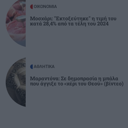
ΚΡΗΤΗ
06:55
ΟΙΚΟΝΟΜΙΑ
Σητεία: Ολονύχτια η μάχη των πυροσβεστών -
Χωρίς ενεργό μέτωπο η πυρκαγιά
Μοσχάρι: "Εκτοξεύτηκε" η τιμή του
κατά 28,4% από τα τέλη του 2024
ΑΘΛΗΤΙΚΑ
Μαραντόνα: Σε δημοπρασία η μπάλα
που άγγιξε το «χέρι του Θεού» (βίντεο)