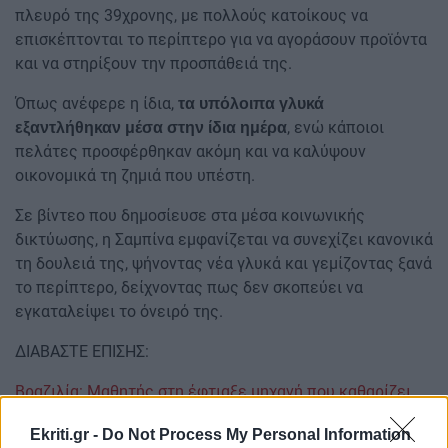
πλευρό της 39χρονης, με πολλούς κατοίκους να
επισκέπτονται το περίπτερο για να αγοράσουν προϊόντα
και να στηρίξουν την προσπάθειά της.
Όπως ανέφερε η ίδια,
τα υπόλοιπα γλυκά
, ενώ κάποιοι
εξαντλήθηκαν μέσα στην ίδια ημέρα
πελάτες προσφέρθηκαν ακόμη και να καλύψουν
οικονομικά τη ζημιά που υπέστη.
Σε βίντεο που δημοσίευσε στα μέσα κοινωνικής
δικτύωσης, η Σαμπίνα εμφανίζεται να συνεχίζει κανονικά
τη δουλειά της, ψήνοντας νέα γλυκά και γεμίζοντας ξανά
το περίπτερο, δείχνοντας πως δεν σκοπεύει να
εγκαταλείψει το όνειρό της.
ΔΙΑΒΑΣΤΕ ΕΠΙΣΗΣ:
Βραζιλία: Μαθητής στη έφτιαξε μηχανή που καθαρίζει
νερό με ηλιακή ενέργεια και κόστος μόλις 170 ευρώ
Ekriti.gr -
Do Not Process My Personal Information