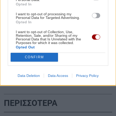
κανόνες για επενδύσεις, νησιά και
Opted In
προορισμούς υπό πίεση
I want to opt-out of processing my
Personal Data for Targeted Advertising.
Opted In
ΟΙΚΟΝΟΜΙΑ
08:38
Μοσχάρι: "Εκτοξεύτηκε" η τιμή του κατά 28,4%
I want to opt-out of Collection, Use,
Retention, Sale, and/or Sharing of my
από τα τέλη του 2024
Personal Data that Is Unrelated with the
Purposes for which it was collected.
Opted Out
Όλες οι ειδήσεις
ΑΘΛΗΤΙΚΑ
08:25
CONFIRM
Μαραντόνα: Σε δημοπρασία η μπάλα που
άγγιξε το «χέρι του Θεού» (βίντεο)
Data Deletion
Data Access
Privacy Policy
ΚΡΗΤΗ
08:24
'Έφυγε" από την ζωή ο γεωπόνος Γιώργος
Σηφογιαννάκης
ΠΕΡΙΣΣΟΤΕΡΑ
ΕΛΛΑΔΑ
08:11