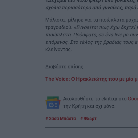
«Δέχομαι πιο πολύ φλερτ από γυναίκες, δ
σχόλια περισσότερο από γυναίκες, παρά
Μάλιστα, μίλησε για τα πισώπλατα μαχα
τραγουδιού.
«Εννοείται πως έχω δεχτεί 
πισώπλατα. Πρόσφατα, σε ένα live με συ
επόμενος. Στο τέλος της βραδιάς τους ε
κλείνοντας.
Διαβάστε επίσης
The Voice: Ο Ηρακλειώτης που με μία 
Ακολουθήστε το ekriti.gr στο
Goo
την Κρήτη και όχι μόνο.
Σασα Μπάστα
Φλερτ