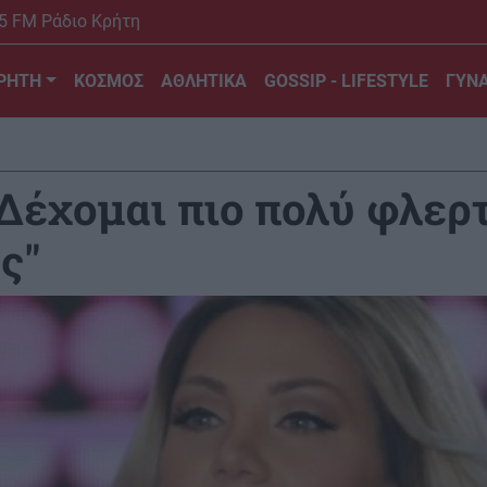
5 FM Ράδιο Κρήτη
ΡΗΤΗ
ΚΟΣΜΟΣ
ΑΘΛΗΤΙΚΑ
GOSSIP - LIFESTYLE
ΓΥΝΑ
Δέχομαι πιο πολύ φλερ
ς"