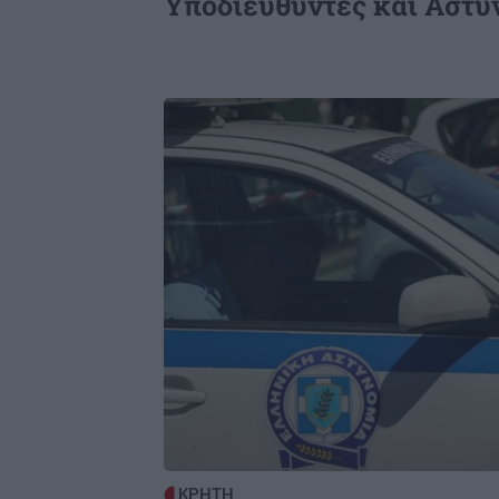
Υποδιευθυντές και Αστυν
Image
ΚΡΗΤΗ