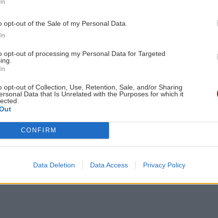
In
ΚΟΣΜΟΣ
22:11
ες οι ειδήσεις
ών
Εξαρθρώθηκε τεράστιο δίκτυο
o opt-out of the Sale of my Personal Data.
διακίνησης μεταναστών και
In
ναρκωτικών στη Μεσόγειο – Πάνω
to opt-out of processing my Personal Data for Targeted
από 24 εκατ. ευρώ κέρδη
ing.
7:53
In
ΥΓΕΙΑ
21:53
o opt-out of Collection, Use, Retention, Sale, and/or Sharing
ersonal Data that Is Unrelated with the Purposes for which it
Αυτά τα φρούτα επιλέγουν 4
lected.
Out
ενδοκρινολόγοι για καλύτερο έλεγχο
ΑΘΛΗΤΙΚΑ
ΚΡΗΤΗ
7:40
του σακχάρου
CONFIRM
Μαραντόνα: Σε
'Έφυγε" από 
δημοπρασία η
ζωή ο γεωπόν
μπάλα που
Γιώργος
ΥΓΕΙΑ
21:42
άγγιξε το «χέρι
Σηφογιαννάκ
Πλύσιμο των ποδιών με αλάτι και
Data Deletion
Data Access
Privacy Policy
του Θεού»
(βίντεο)
ελαιόλαδο: Γιατί ειδικοί το συνιστούν
7:21
και σε τι χρησιμεύει
αι