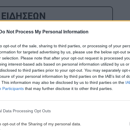
 ΕΙΔΗΣΕΩΝ
8:38
GOSSIP - LIFESTYLE
23:00
Do Not Process My Personal Information
Ο Τζέιμς Κάμερον φαίνεται έτοιμος να
αφήσει πίσω του το «Avatar»
to opt-out of the sale, sharing to third parties, or processing of your per
formation for targeted advertising by us, please use the below opt-out s
r selection. Please note that after your opt-out request is processed y
8:25
ΕΠΙΣΤΗΜΗ
22:32
eing interest-based ads based on personal information utilized by us or
α
Έφτιαξε ηλιακό γιοτ με $20.000 και
disclosed to third parties prior to your opt-out. You may separately opt-
εο)
διένυσε 3.000 ναυτικά μίλια χωρίς
losure of your personal information by third parties on the IAB’s list of
. This information may also be disclosed by us to third parties on the
IA
στάλα καυσίμου!
Participants
that may further disclose it to other third parties.
8:24
ΣΠΙΤΙ
22:21
Κατσαρίδα στο σπίτι - Πότε πρέπει να
l Data Processing Opt Outs
ανησυχήσουμε
o opt-out of the Sharing of my personal data.
8:11