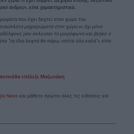
εν ξέρω τι έχει συμβεί. Δέχομαι επίσης, σεξιστικά
 από άνδρες
», είπε χαρακτηριστικά.
ιρώματα που έχει δεχτεί στον χώρο του
πισώπλατα μαχαιρώματα στον χώρο κι όχι μόνο
ναδέλφους μου έκλεισαν το μικρόφωνο και βγήκε ο
ίπα "τα ίδια λεφτά θα πάρω, οπότε όλα καλά"»
, είπε
μαντινάδα επέλεξε Μαζωνάκη
gle News
και μάθετε πρώτοι όλες τις ειδήσεις για