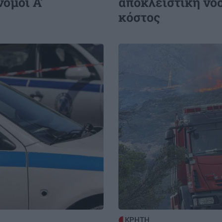
όμοι Α'
αποκλειστική νο
κόστος
Image
ΚΡΗΤΗ