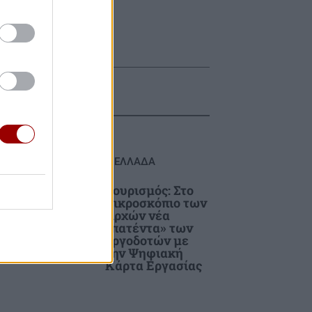
ΕΛΛΑΔΑ
την
Τουρισμός: Στο
ος
μικροσκόπιο των
Αρχών νέα
ης
«πατέντα» των
εργοδοτών με
την Ψηφιακή
Κάρτα Εργασίας