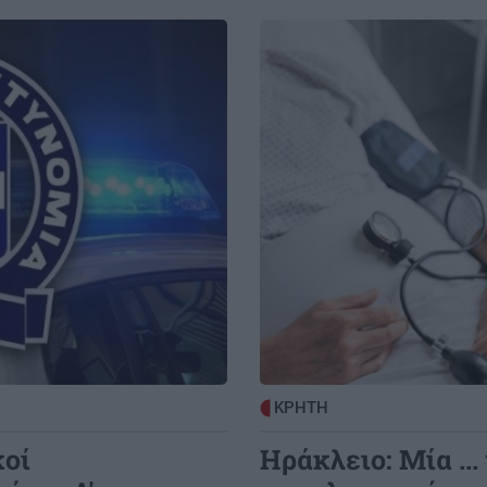
ΚΟΣΜΟΣ
21:35
Το ταξίδι με το τρένο που θα σας
Image
μείνει αξέχαστο (εικόνες)
6:55
ΚΟΣΜΟΣ
21:25
πο η
Ιταλία: Τα ελαιοτριβεία ενώνονται να
αντιμετωπίσουν την κρίση
0:00
ΟΜΟΡΦΙΑ
21:14
πος
Ρωσικό πεντικιούρ: Χωρίς σταγόνα
νερό - Η άνυδρη μέθοδος που κάνει τα
πέλματα βελούδινα (χωρίς ξύστρες και
0:00
πόνο)
ου
ΚΡΗΤΗ
GOSSIP - LIFESTYLE
21:00
κοί
Ηράκλειο: Μία ...
Η Ελένη Βουλγαράκη διαψεύδει τον
χωρισμό της με τον Φώτη Ιωαννίδη