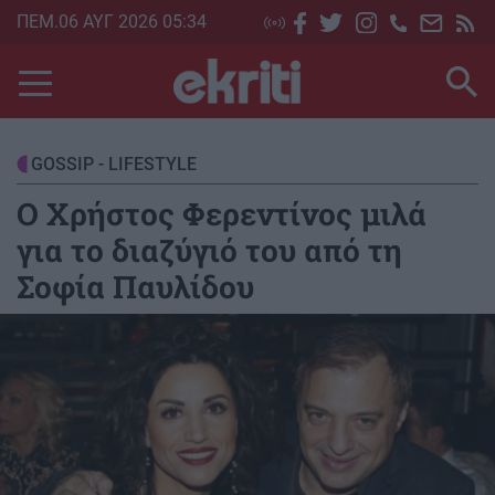
Skip
ΠΕΜ.06 ΑΥΓ 2026 05:34
to
main
content
GOSSIP - LIFESTYLE
O Xρήστος Φερεντίνος μιλά
για το διαζύγιό του από τη
Σοφία Παυλίδου