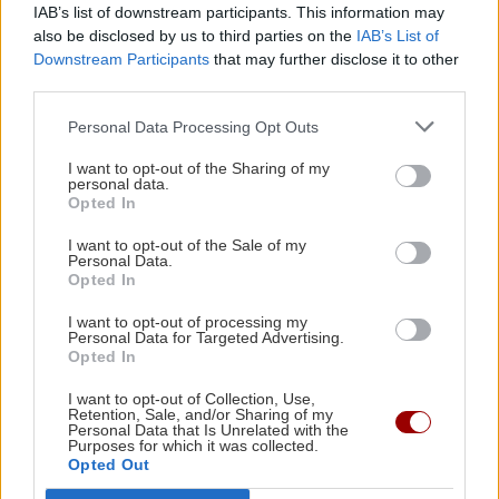
IAB’s list of downstream participants. This information may
also be disclosed by us to third parties on the
IAB’s List of
ΟΙΚΟΝΟΜΙΑ
22:46
Downstream Participants
that may further disclose it to other
third parties.
Εξωδικαστικός Μηχανισμός: Πάνω από 20 δισ.
ΣΧΕΣΕΙΣ ΚΑΙ SEX
ευρώ οι ρυθμισμένες οφειλές
Personal Data Processing Opt Outs
Πώς τερματίζονται οι σχέσεις με
I want to opt-out of the Sharing of my
αξιοπρέπεια
ΕΠΙΣΤΗΜΗ
22:35
personal data.
Opted In
Μικροσκοπικές δίνες ανακαλύφθηκαν για
πρώτη φορά στην επιφάνεια του Ήλιου
I want to opt-out of the Sale of my
Personal Data.
Opted In
ΑΠΟΨΕΙΣ
22:22
I want to opt-out of processing my
Ο ναός του Σωτήρος Χριστού στο χωριό μου το
Personal Data for Targeted Advertising.
ΑΘΛΗΤΙΚΑ
Opted In
Φουρνοφάραγγο. Της Μαρίας Καραταράκη*
Conference League: Ισοπαλία, μέτρια
I want to opt-out of Collection, Use,
εμφάνιση και η πρόκριση θα κριθεί
Retention, Sale, and/or Sharing of my
στη Σόφια για τον Παναθηναϊκό
Personal Data that Is Unrelated with the
ΑΘΛΗΤΙΚΑ
22:10
Purposes for which it was collected.
Ανατροπή με Γιάννη Αντετοκούνμπο στην
Opted Out
Εθνική ομάδα μπάσκετ