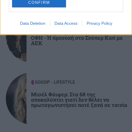
CONFIRM
GOSSIP - LIFESTYLE
22:00
ΑΘΛΗΤΙΚΑ
Το σόι σου: Τι αλλάζει τη νέα σεζόν;
Data Deletion
Data Access
Privacy Policy
Επέστρεψε Ηράκλειο η αποστολή του
ΟΦΗ - Η προσοχή στο Σούπερ Καπ με
ΑΕΚ
GOSSIP - LIFESTYLE
Μισέλ Φάιφερ: Στα 68 της
αποκαλύπτει γιατί δεν θέλει να
πρωταγωνιστήσει ποτέ ξανά σε ταινία