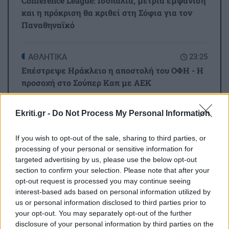
Conference League: Ισοπαλία, μέτρια εμφάνιση
και η πρόκριση θα κριθεί στη Σόφια για τον
Παναθηναϊκό
ΑΘΛΗΤΙΚΑ
23:25
Επέστρεψε Ηράκλειο η αποστολή του ΟΦΗ - Η
προσοχή στο Σούπερ Καπ με ΑΕΚ
Ekriti.gr -
Do Not Process My Personal Information
GOSSIP - LIFESTYLE
23:00
Όλες οι ειδήσεις
Μισέλ Φάιφερ: Στα 68 της αποκαλύπτει γιατί
If you wish to opt-out of the sale, sharing to third parties, or
δεν θέλει να πρωταγωνιστήσει ποτέ ξανά σε
processing of your personal or sensitive information for
ταινία
targeted advertising by us, please use the below opt-out
section to confirm your selection. Please note that after your
opt-out request is processed you may continue seeing
ΑΥΤΟΔΙΟΙΚΗΣΗ
22:57
interest-based ads based on personal information utilized by
Συνάντηση του Περιφερειάρχη Κρήτης με τον
us or personal information disclosed to third parties prior to
Πρύτανη του Πανεπιστημίου Κρήτης και τον
your opt-out. You may separately opt-out of the further
ΠΕΡΙΣΣΟΤΕΡΑ
Πρόεδρο του ΙΤΕ
disclosure of your personal information by third parties on the