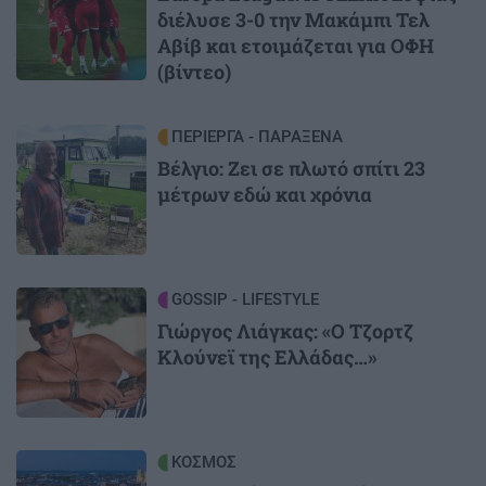
διέλυσε 3-0 την Μακάμπι Τελ
Αβίβ και ετοιμάζεται για ΟΦΗ
(βίντεο)
Image
ΠΕΡΙΕΡΓΑ - ΠΑΡΑΞΕΝΑ
Βέλγιο: Ζει σε πλωτό σπίτι 23
μέτρων εδώ και χρόνια
Image
GOSSIP - LIFESTYLE
Γιώργος Λιάγκας: «Ο Τζορτζ
Κλούνεϊ της Ελλάδας…»
Image
ΚΟΣΜΟΣ