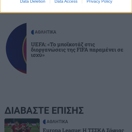
Data Deletion
Data Access
Privacy Policy
ΑΘΛΗΤΙΚΑ
UEFA: «Το μποϊκοτάζ στις
διοργανώσεις της FIFA παραμένει σε
ισχύ»
ΔΙΑΒΑΣΤΕ ΕΠΙΣΗΣ
Image
ΑΘΛΗΤΙΚΑ
Europa League: Η ΤΣΣΚΑ Σόφιας