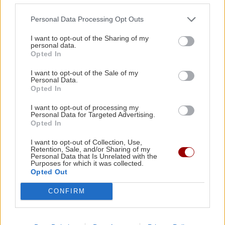
Γιώργος Λιάγκας: «Ο Τζορτζ Κλούνεϊ της
Personal Data Processing Opt Outs
Ελλάδας…»
I want to opt-out of the Sharing of my
personal data.
ΚΟΣΜΟΣ
21:52
Opted In
Η Βουδαπέστη χαμηλώνει τα φώτα σε μνημεία
ΑΘΛΗΤΙΚΑ
I want to opt-out of the Sale of my
και ιστορικά κτίρια για να εξοικονομήσει
Personal Data.
Europa League: Η Άντερλεχτ νίκησε 1-
Opted In
ενέργεια
0 τον ΠΑΟΚ στην Τούμπα κι όλα θα
κριθούν στις Βρυξέλλες
I want to opt-out of processing my
Personal Data for Targeted Advertising.
ΕΛΛΑΔΑ
21:43
Opted In
Το τέλος μιας εποχής για το Allou! Fun Park - Η
I want to opt-out of Collection, Use,
περιοχή γυρίζει σελίδα
Retention, Sale, and/or Sharing of my
Personal Data that Is Unrelated with the
Purposes for which it was collected.
Opted Out
ΑΘΛΗΤΙΚΑ
ΑΘΛΗΤΙΚΑ
21:31
ΟΦΗ: Πολύ κοντά στην απόκτηση του
CONFIRM
ΠΟΑ: Ανακοίνωσε την απόκτηση τριών
Ιταλών ποδοσφαιριστών
Σαναμπρία