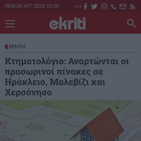
Skip
ΠΕΜ.06 ΑΥΓ 2026 23:08
to
main
content
ΚΡΗΤΗ
Κτηματολόγιο: Αναρτώνται οι
προσωρινοί πίνακες σε
Ηράκλειο, Μαλεβίζι και
Χερσόνησο