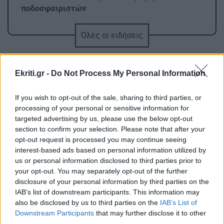
ποδοσφαιριστών
Όλες οι ειδήσεις
ΑΘΛΗΤΙΚΑ
22:25
UEFA: «Το μποϊκοτάζ στις διοργανώσεις της
FIFA παραμένει σε ισχύ»
Ekriti.gr -
Do Not Process My Personal Information
ΑΘΛΗΤΙΚΑ
22:19
If you wish to opt-out of the sale, sharing to third parties, or
Europa League: Η ΤΣΣΚΑ Σόφιας διέλυσε 3-0
processing of your personal or sensitive information for
targeted advertising by us, please use the below opt-out
την Μακάμπι Τελ Αβίβ και ετοιμάζεται για
section to confirm your selection. Please note that after your
ΠΕΡΙΣΣΟΤΕΡΑ
ΟΦΗ (βίντεο)
opt-out request is processed you may continue seeing
interest-based ads based on personal information utilized by
us or personal information disclosed to third parties prior to
ΠΕΡΙΕΡΓΑ - ΠΑΡΑΞΕΝΑ
22:14
your opt-out. You may separately opt-out of the further
Βέλγιο: Ζει σε πλωτό σπίτι 23 μέτρων εδώ και
disclosure of your personal information by third parties on the
GOSSIP - LIFESTYLE
χρόνια
IAB’s list of downstream participants. This information may
also be disclosed by us to third parties on the
IAB’s List of
Η Μπάρμπρα Στρέιζαντ υπογράφει το
Downstream Participants
that may further disclose it to other
πρώτο της παιδικό βιβλίο
GOSSIP - LIFESTYLE
22:00
third parties.