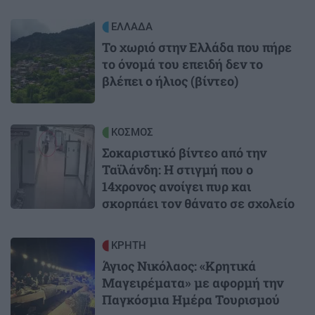
Image
ΕΛΛΑΔΑ
Το χωριό στην Ελλάδα που πήρε
το όνομά του επειδή δεν το
βλέπει ο ήλιος (βίντεο)
Image
ΚΟΣΜΟΣ
Σοκαριστικό βίντεο από την
Ταϊλάνδη: Η στιγμή που ο
14χρονος ανοίγει πυρ και
σκορπάει τον θάνατο σε σχολείο
Image
ΚΡΗΤΗ
Άγιος Νικόλαος: «Κρητικά
Μαγειρέματα» με αφορμή την
Παγκόσμια Ημέρα Τουρισμού