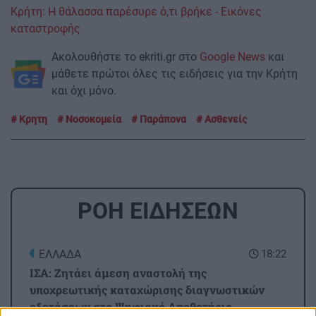
Κρήτη: Η θάλασσα παρέσυρε ό,τι βρήκε - Εικόνες
καταστροφής
Ακολουθήστε το ekriti.gr στο
Google News
και
μάθετε πρώτοι όλες τις ειδήσεις για την Κρήτη
και όχι μόνο.
Κρητη
Νοσοκομεία
Παράπονα
Ασθενείς
ΡΟΗ ΕΙΔΗΣΕΩΝ
ΕΛΛΑΔΑ
18:22
ΙΣΑ: Ζητάει άμεση αναστολή της
υποχρεωτικής καταχώρισης διαγνωστικών
εξετάσεων στο Ψηφιακό Αποθετήριο