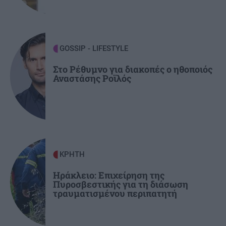
Τουρνάς: "Είναι μύθος πως έχουμε λύσει το
βιοποριστικό μας πρόβλημα"
GOSSIP - LIFESTYLE
ΕΛΛΑΔΑ
16:54
Το χωριό στην Ελλάδα που πήρε το όνομά του
Στο Ρέθυμνο για διακοπές ο ηθοποιός
Αναστάσης Ροϊλός
επειδή δεν το βλέπει ο ήλιος (βίντεο)
ΚΡΗΤΗ
Ηράκλειο: Επιχείρηση της
Πυροσβεστικής για τη διάσωση
τραυματισμένου περιπατητή