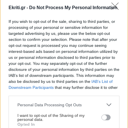
Ekriti.gr -
Do Not Process My Personal Information
ΚΡΗΤΗ
18:11
Κρήτη - Θερινές εκπτώσεις: Με "αιμοδότες"
If you wish to opt-out of the sale, sharing to third parties, or
processing of your personal or sensitive information for
γάμους και βαπτίσεις κινείται η αγορά
targeted advertising by us, please use the below opt-out
section to confirm your selection. Please note that after your
opt-out request is processed you may continue seeing
GOSSIP - LIFESTYLE
18:00
interest-based ads based on personal information utilized by
Στο Ρέθυμνο για διακοπές ο ηθοποιός
us or personal information disclosed to third parties prior to
Αναστάσης Ροϊλός
your opt-out. You may separately opt-out of the further
disclosure of your personal information by third parties on the
IAB’s list of downstream participants. This information may
Όλες οι ειδήσεις
ΚΡΗΤΗ
17:56
also be disclosed by us to third parties on the
IAB’s List of
Ηράκλειο: Επιχείρηση της Πυροσβεστικής για
Downstream Participants
that may further disclose it to other
τη διάσωση τραυματισμένου περιπατητή
third parties.
Personal Data Processing Opt Outs
ΚΟΣΜΟΣ
17:49
I want to opt-out of the Sharing of my
Αδιανόητη σπατάλη στην Αγγλία: Σε έναν
personal data.
Opted In
χρόνο πετάχτηκαν φάρμακα που θα γέμιζαν 75