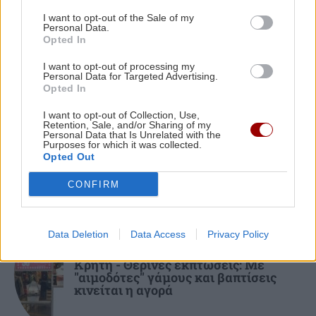
ΠΕΡΙΣΣΟΤΕΡΑ
πισίνες
I want to opt-out of the Sale of my
Personal Data.
Opted In
ΚΡΗΤΗ
17:37
I want to opt-out of processing my
Σύλληψη 24χρονου στα Χανιά: Κράτησε
Personal Data for Targeted Advertising.
ΕΛΛΑΔΑ
κλειδωμένη 17χρονη ανήλικη μέσα σε σπίτι
Opted In
ΙΣΑ: Ζητάει άμεση αναστολή της
I want to opt-out of Collection, Use,
Retention, Sale, and/or Sharing of my
υποχρεωτικής καταχώρισης
ΕΛΛΑΔΑ
17:25
Personal Data that Is Unrelated with the
διαγνωστικών εξετάσεων στο
Purposes for which it was collected.
Κιλκίς: Φωτιά σε χαμηλή βλάστηση στην
Ψηφιακό Αποθετήριο
Opted Out
Ευκαρπία – Επιχειρούν και εναέρια μέσα
CONFIRM
ΚΟΣΜΟΣ
17:13
Η Ισπανία επαναφέρει προσωρινά τους
Data Deletion
Data Access
Privacy Policy
ΚΡΗΤΗ
συνοριακούς ελέγχους για όσους ταξιδεύουν
Κρήτη - Θερινές εκπτώσεις: Με
από την Ιταλία
"αιμοδότες" γάμους και βαπτίσεις
κινείται η αγορά
GOSSIP - LIFESTYLE
17:00