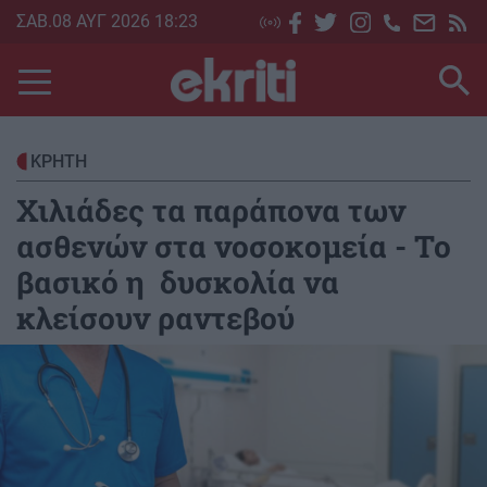
Skip
ΣΑΒ.08 ΑΥΓ 2026 18:23
to
main
content
ΚΡΗΤΗ
Χιλιάδες τα παράπονα των
ασθενών στα νοσοκομεία - Το
βασικό η δυσκολία να
κλείσουν ραντεβού