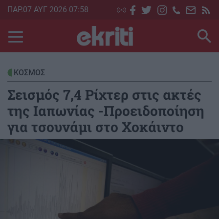
Skip
ΠΑΡ.07 ΑΥΓ 2026 07:58
to
main
content
ΚΟΣΜΟΣ
Σεισμός 7,4 Ρίχτερ στις ακτές
της Ιαπωνίας -Προειδοποίηση
για τσουνάμι στο Χοκάιντο