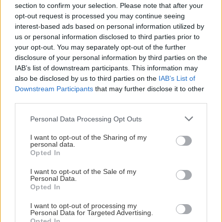
section to confirm your selection. Please note that after your
Όλες οι ειδήσεις
opt-out request is processed you may continue seeing
interest-based ads based on personal information utilized by
ΚΡΗΤΗ
07:28
us or personal information disclosed to third parties prior to
Κρήτη: Συναγερμός για πυρκαγιά τα
your opt-out. You may separately opt-out of the further
ξημερώματα κοντά σε οικισμό
disclosure of your personal information by third parties on the
IAB’s list of downstream participants. This information may
also be disclosed by us to third parties on the
IAB’s List of
ΚΟΣΜΟΣ
07:15
Downstream Participants
that may further disclose it to other
Τουρκικές προκλήσεις με 17 παραβιάσεις και
third parties.
ΠΕΡΙΣΣΟΤΕΡΑ
εικονική αερομαχία σε μία ημέρα
Personal Data Processing Opt Outs
I want to opt-out of the Sharing of my
GOSSIP - LIFESTYLE
07:00
personal data.
Opted In
Να ταξιδεύει μες στη θάλασσα η ψυχή (φωτο)
ΕΛΛΑΔΑ
I want to opt-out of the Sale of my
Personal Data.
Marfin: Στον εισαγγελέα σήμερα η
ΣΧΕΣΕΙΣ ΚΑΙ SEX
00:00
Opted In
46χρονη που συνελήφθη στη Βρετανία
Χρήματα και σχέση: Πώς να μιλήσετε χωρίς να
-Πέρασε τη νύχτα στα κρατητήρια της
I want to opt-out of processing my
καταλήξετε σε καβγά
ΓΑΔΑ
Personal Data for Targeted Advertising.
Opted In