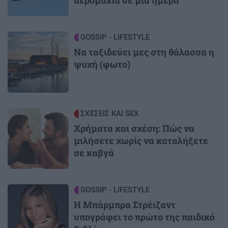
αερομαχία σε μία ημέρα
Image
GOSSIP - LIFESTYLE
Να ταξιδεύει μες στη θάλασσα η
ψυχή (φωτο)
Image
ΣΧΕΣΕΙΣ ΚΑΙ SEX
Χρήματα και σχέση: Πώς να
μιλήσετε χωρίς να καταλήξετε
σε καβγά
Image
GOSSIP - LIFESTYLE
Η Μπάρμπρα Στρέιζαντ
υπογράφει το πρώτο της παιδικό