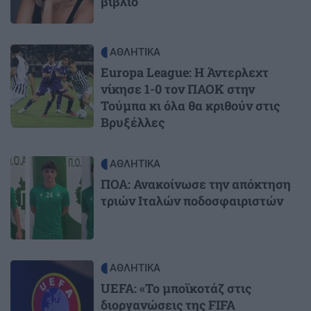
βιβλίο
Image
ΑΘΛΗΤΙΚΑ
Europa League: Η Άντερλεχτ
νίκησε 1-0 τον ΠΑΟΚ στην
Τούμπα κι όλα θα κριθούν στις
Βρυξέλλες
Image
ΑΘΛΗΤΙΚΑ
ΠΟΑ: Ανακοίνωσε την απόκτηση
τριών Ιταλών ποδοσφαιριστών
Image
ΑΘΛΗΤΙΚΑ
UEFA: «Το μποϊκοτάζ στις
διοργανώσεις της FIFA