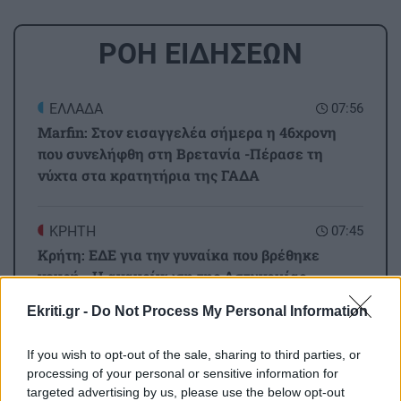
ΡΟΗ ΕΙΔΗΣΕΩΝ
ΕΛΛΑΔΑ
07:56
Marfin: Στον εισαγγελέα σήμερα η 46χρονη
που συνελήφθη στη Βρετανία -Πέρασε τη
νύχτα στα κρατητήρια της ΓΑΔΑ
ΚΡΗΤΗ
07:45
Κρήτη: ΕΔΕ για την γυναίκα που βρέθηκε
νεκρή - Η ανακοίνωση της Αστυνομίας
Ekriti.gr -
Do Not Process My Personal Information
ΕΛΛΑΔΑ
07:35
Κυψέλη: «Δεν είναι άρνηση, αλλά επιφύλαξη»
If you wish to opt-out of the sale, sharing to third parties, or
processing of your personal or sensitive information for
-Γιατί ο 26χρονος Αφγανός επέλεξε τη σιωπή
targeted advertising by us, please use the below opt-out
στην απολογία