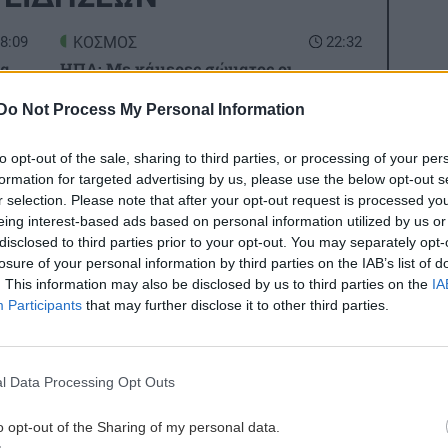
8:09
ΚΟΣΜΟΣ
22:32
έα
ΗΠΑ: Με κάμερες σώματος οι
πράκτορες της ICE πριν το τέλος του
Do Not Process My Personal Information
μήνα
8:00
to opt-out of the sale, sharing to third parties, or processing of your per
ΟΙΚΟΝΟΜΙΑ
22:14
formation for targeted advertising by us, please use the below opt-out s
r selection. Please note that after your opt-out request is processed y
Ελλάδα: Δεύτερη στην ΕΕ με το
eing interest-based ads based on personal information utilized by us or
υψηλότερο ποσοστό φτώχειας ή
disclosed to third parties prior to your opt-out. You may separately opt-
7:46
κοινωνικού αποκλεισμού το 2025
losure of your personal information by third parties on the IAB’s list of
rend
. This information may also be disclosed by us to third parties on the
IA
Participants
that may further disclose it to other third parties.
ΚΟΣΜΟΣ
21:46
7:30
Πέντε νεκροί σε Ουκρανία και Ρωσία
άν
από τις ανταλλαγές πληγμάτων
Οι
l Data Processing Opt Outs
ες οι ειδήσεις
o opt-out of the Sharing of my personal data.
ΠΟΛΙΤΙΚΗ
21:32