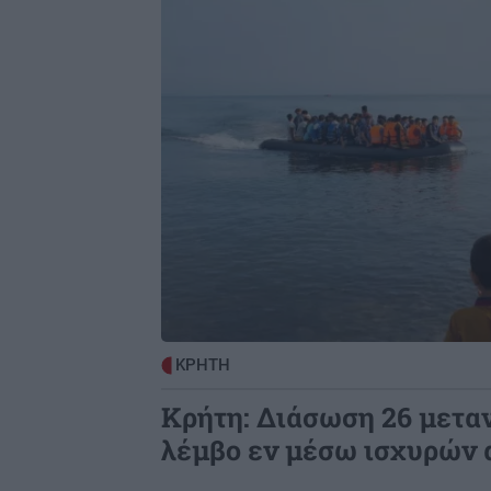
Number One»
GOSSIP - LIFESTYLE
2
Ο Τζέιμς Κάμερον φαίνεται έτοιμο
αφήσει πίσω του το «Avatar»
ΟΙΚΟΝΟΜΙΑ
2
Συντάξεις Σεπτεμβρίου 2026: Αυτές
είναι οι ημερομηνίες καταβολής το
ΚΡΗΤΗ
Κρήτη: Διάσωση 26 μετα
λέμβο εν μέσω ισχυρών