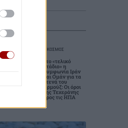
ΚΟΣΜΟΣ
ετε
Στο «τελικό
up
στάδιο» η
συμφωνία Ιράν
και Ομάν για τα
Στενά του
Ορμούζ: Οι όροι
της Τεχεράνης
προς τις ΗΠΑ