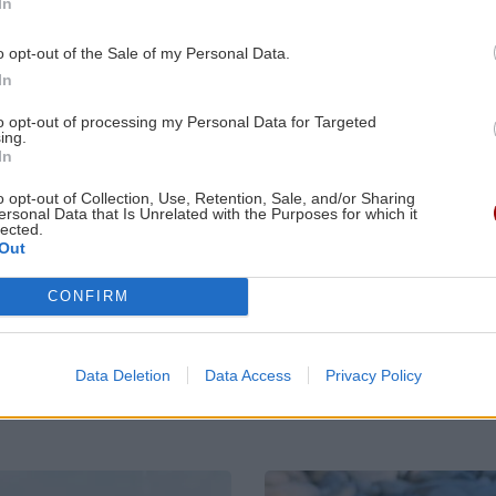
In
Άκης Σκέρτσος: Από το 2018 έως το
7:12
2025 οι καταθέσεις φυσικών
πό
o opt-out of the Sale of my Personal Data.
προσώπων αυξήθηκαν
In
to opt-out of processing my Personal Data for Targeted
ΕΛΛΑΔΑ
21:14
ing.
7:00
In
Συγκλονίζει την Σκιάθο υπόθεση
ρήτη
βιασμού 15χρονου μαθητή -Βία και
ΓΥΝΑΙΚΑ
ΟΜΟΡΦΙΑ
o opt-out of Collection, Use, Retention, Sale, and/or Sharing
εκβιασμοί από 17χρονο
ersonal Data that Is Unrelated with the Purposes for which it
lected.
Τα Ζώδια της
Πώς θα πετύχ
Out
Δευτέρας
το σέξι make
trend
0:00
GOSSIP - LIFESTYLE
21:00
CONFIRM
Ο Αλέξανδρος Κοψιάλης ανέβασε
βίντεο από τη ζυγαριά μετά την
απώλεια 30 κιλών
Data Deletion
Data Access
Privacy Policy
3:00
ΚΟΣΜΟΣ
20:46
ια
Σοκαριστικό βίντεο: Μεθυσμένη
Image
οδηγός που σκότωσε νύφη έκλαιγε για