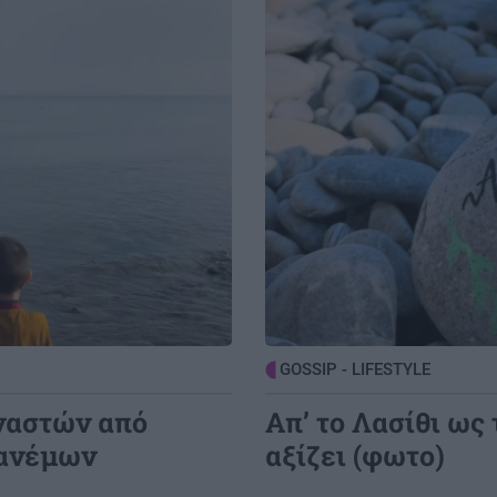
τη σύλληψή της και όχι για το θύμα!
3:00
ΚΟΣΜΟΣ
20:32
ς να
Ισραήλ: "Οχι" από Νετανιάχου στο
σχέδιο Τραμπ για τη Γάζα
2:46
ΟΙΚΟΝΟΜΙΑ
20:14
ΕΚΤ: Οι επόμενες κινήσεις για τα
υς
επιτόκια – Τι βλέπουν οι αγορές
ΚΟΙΝΩΝΙΑ
20:13
Έφυγε από τη ζωή ο σπουδαίος
GOSSIP - LIFESTYLE
ηθοποιός Νίκος Καλογερόπουλος
ναστών από
Απ’ το Λασίθι ως
 ανέμων
αξίζει (φωτο)