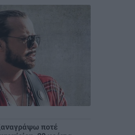
 ξαναγράψω ποτέ