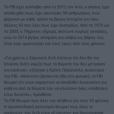
Το FBI έχει συλλάβει από το 2012 τον Λιτλ, ο οποίος έχει
αποδειχθεί πως έχει σκοτώσει 50 ανθρώπους, ενώ
ψάχνουν με κάθε τρόπο να βρουν στοιχεία για τους
άλλους 43 που λέει πως έχει διαπράξει. Από το 1970 ως
το 2005, ο 79χρονος σήμερα, σκότωνε κυρίως γυναίκες,
ενώ το 2014 βγήκε απόφαση για ισόβια εις βάρος του,
όταν είχε ομολογήσει για τους τρεις από τους φόνους.
«Για χρόνια, ο Σάμιουελ Λιτλ πίστευε ότι δεν θα τον
έπιαναν, διότι νόμιζε πως τα θύματά του δεν μέτραγαν
για κανέναν», εξήγησε η Κρίστι Παλάτσολο, αναλύτρια
του FBI. «Μολονότι βρίσκεται ήδη στη φυλακή, το FBI
θεωρεί ότι είναι σημαντικό να αποδοθεί δικαιοσύνη για
καθένα από τα θύματά του, να κλείσουν όσες υποθέσεις
είναι δυνατόν», πρόσθεσε.
Το FBI θεωρεί πως λέει την αλήθεια για τους 93 φόνους
Η ομοσπονδιακή αστυνομία θεωρεί πως όλες οι
ομολογίες του Λιτλ είναι αξιόπιστες και δημιούργησε