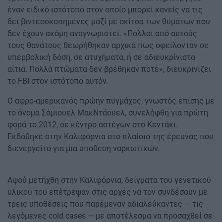
έναν ειδικό ιστότοπο στον οποίο μπορεί κανείς να τις
δει βιντεοσκοπημένες μαζί με σκίτσα των θυμάτων που
δεν έχουν ακόμη αναγνωριστεί. «Πολλοί από αυτούς
τους θανάτους θεωρήθηκαν αρχικά πως οφείλονταν σε
υπερβολική δόση, σε ατυχήματα, ή σε αδιευκρίνιστα
αίτια. Πολλά πτώματα δεν βρέθηκαν ποτέ», διευκρινίζει
το FBI στον ιστότοπο αυτόν.
Ο αφρο-αμερικανός πρώην πυγμάχος, γνωστός επίσης με
το όνομα Σάμιουελ ΜακΝτάουελ, συνελήφθη για πρώτη
φορά το 2012, σε κέντρο αστέγων στο Κεντάκι.
Εκδόθηκε στην Καλιφόρνια στο πλαίσιο της έρευνας που
διενεργείτο για μια υπόθεση ναρκωτικών.
Αφού μετήχθη στην Καλιφόρνια, δείγματα του γενετικού
υλικού του επέτρεψαν στις αρχές να τον συνδέσουν με
τρεις υποθέσεις που παρέμεναν αδιαλεύκαντες — τις
λεγόμενες cold cases — με αποτέλεσμα να προσαχθεί σε