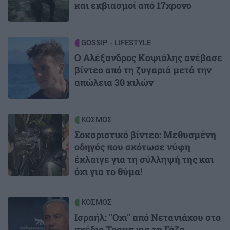
και εκβιασμοί από 17χρονο
Image
GOSSIP - LIFESTYLE
Ο Αλέξανδρος Κοψιάλης ανέβασε
βίντεο από τη ζυγαριά μετά την
απώλεια 30 κιλών
Image
ΚΟΣΜΟΣ
Σοκαριστικό βίντεο: Μεθυσμένη
οδηγός που σκότωσε νύφη
έκλαιγε για τη σύλληψή της και
όχι για το θύμα!
Image
ΚΟΣΜΟΣ
Ισραήλ: "Οχι" από Νετανιάχου στο
σχέδιο Τραμπ για τη Γάζα