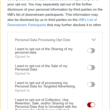
ΚΟΣΜΟΣ
22:32
your opt-out. You may separately opt-out of the further
ΗΠΑ: Με κάμερες σώματος οι πράκτορες της
disclosure of your personal information by third parties on the
ICE πριν το τέλος του μήνα
IAB’s list of downstream participants. This information may
ΠΕΡΙΣΣΟΤΕΡΑ
also be disclosed by us to third parties on the
IAB’s List of
Downstream Participants
that may further disclose it to other
ΟΙΚΟΝΟΜΙΑ
22:14
third parties.
Ελλάδα: Δεύτερη στην ΕΕ με το υψηλότερο
Personal Data Processing Opt Outs
ποσοστό φτώχειας ή κοινωνικού αποκλεισμού
ΣΧΕΣΕΙΣ ΚΑΙ SEX
το 2025
I want to opt-out of the Sharing of my
personal data.
Χαίρεσαι πραγματικά όταν ο
Opted In
σύντροφός σου πετυχαίνει κάτι;
ΚΟΣΜΟΣ
21:46
I want to opt-out of the Sale of my
Πέντε νεκροί σε Ουκρανία και Ρωσία από τις
Personal Data.
Opted In
ανταλλαγές πληγμάτων
I want to opt-out of processing my
Personal Data for Targeted Advertising.
Opted In
ΠΟΛΙΤΙΚΗ
21:32
Άκης Σκέρτσος: Από το 2018 έως το 2025 οι
GOSSIP - LIFESTYLE
I want to opt-out of Collection, Use,
καταθέσεις φυσικών προσώπων αυξήθηκαν
Retention, Sale, and/or Sharing of my
Personal Data that Is Unrelated with the
Δάντης: «Δεν θα ξαναγράψω ποτέ