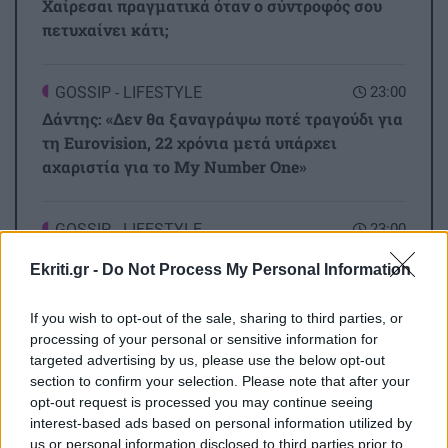
Χαίρεσαι πραγματικά όταν ο σύντροφός σου
πετυχαίνει κάτι;
GOSSIP - LIFESTYLE
23:00
Δάντης: «Δεν θα ξαναγράψω ποτέ τραγούδι για
τη Eurovision, 22 χρόνια μετά υπάρχει
αχαριστία για το My Number One»
GOSSIP - LIFESTYLE
23:00
Ο Τζέιμς Κάμερον φαίνεται έτοιμος να αφήσει
Ekriti.gr -
Do Not Process My Personal Information
πίσω του το «Avatar»
If you wish to opt-out of the sale, sharing to third parties, or
Όλες οι ειδήσεις
processing of your personal or sensitive information for
ΟΙΚΟΝΟΜΙΑ
22:46
targeted advertising by us, please use the below opt-out
Συντάξεις Σεπτεμβρίου 2026: Αυτές είναι οι
section to confirm your selection. Please note that after your
ημερομηνίες καταβολής τους
opt-out request is processed you may continue seeing
interest-based ads based on personal information utilized by
us or personal information disclosed to third parties prior to