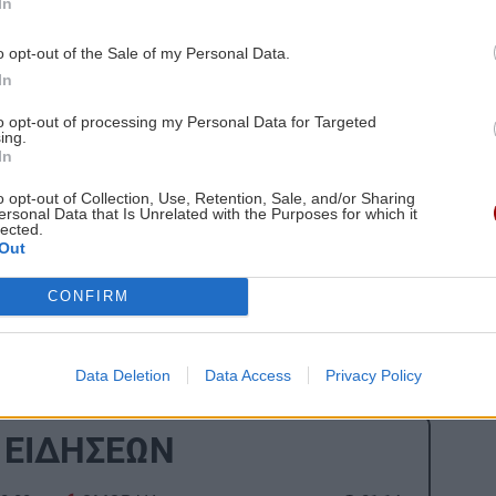
In
διαπιστωθεί το πώς βρέθηκε ο ανήλικος στο γήπεδο
τώση.
o opt-out of the Sale of my Personal Data.
In
to opt-out of processing my Personal Data for Targeted
έχουμε σύμφωνα με τους βενζινοπώλες
ing.
In
βασικά τρόφιμα σε σύγκριση με το 2021
o opt-out of Collection, Use, Retention, Sale, and/or Sharing
ersonal Data that Is Unrelated with the Purposes for which it
ναϊκός στο Λονδίνο για την κηδεία του Μπάλντοκ»
lected.
Out
gle News
και μάθετε πρώτοι όλες τις ειδήσεις για
CONFIRM
Data Deletion
Data Access
Privacy Policy
 ΕΙΔΗΣΕΩΝ