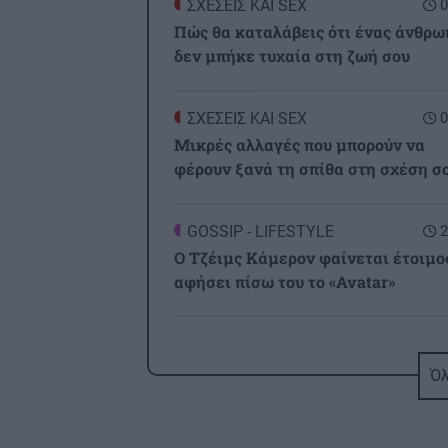
ΣΧΕΣΕΙΣ ΚΑΙ SEX
0
Πώς θα καταλάβεις ότι ένας άνθρω
δεν μπήκε τυχαία στη ζωή σου
ΣΧΕΣΕΙΣ ΚΑΙ SEX
0
Μικρές αλλαγές που μπορούν να
φέρουν ξανά τη σπίθα στη σχέση σ
GOSSIP - LIFESTYLE
2
Ο Τζέιμς Κάμερον φαίνεται έτοιμο
αφήσει πίσω του το «Avatar»
ΕΠΙΣΤΗΜΗ
2
Έφτιαξε ηλιακό γιοτ με $20.000 κα
Όλ
διένυσε 3.000 ναυτικά μίλια χωρίς
στάλα καυσίμου!