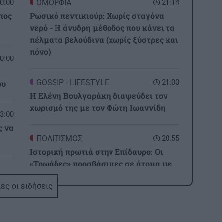
0:00
ΟΜΟΡΦΙΑ
21:14
πος
Ρωσικό πεντικιούρ: Χωρίς σταγόνα
νερό - Η άνυδρη μέθοδος που κάνει τα
πέλματα βελούδινα (χωρίς ξύστρες και
πόνο)
0:00
GOSSIP - LIFESTYLE
21:00
ου
Η Ελένη Βουλγαράκη διαψεύδει τον
χωρισμό της με τον Φώτη Ιωαννίδη
3:00
ς να
ΠΟΛΙΤΙΣΜΟΣ
20:55
Ιστορική πρωτιά στην Επίδαυρο: Οι
«Τρωάδες» προσβάσιμες σε άτομα με
2:32
αισθητηριακές αναπηρίες
ι
ες οι ειδήσεις
ΚΡΗΤΗ
20:48
3,3 εκατ. ευρώ για το στεγαστικό