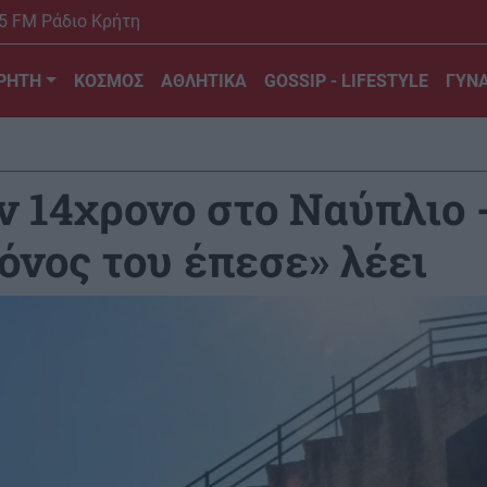
5 FM Ράδιο Κρήτη
ΡΗΤΗ
ΚΟΣΜΟΣ
ΑΘΛΗΤΙΚΑ
GOSSIP - LIFESTYLE
ΓΥΝΑ
ν 14χρονο στο Ναύπλιο 
όνος του έπεσε» λέει