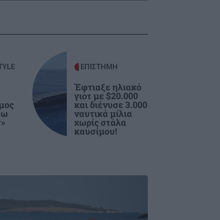
TYLE
ΕΠΙΣΤΗΜΗ
Έφτιαξε ηλιακό
γιοτ με $20.000
ιμος
και διένυσε 3.000
σω
ναυτικά μίλια
r»
χωρίς στάλα
καυσίμου!