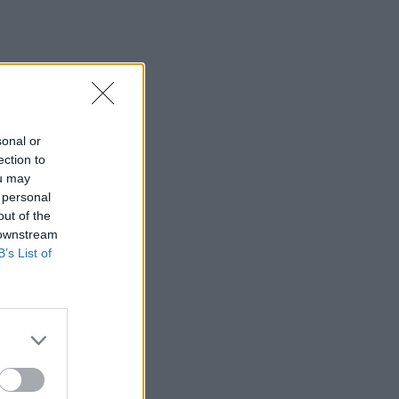
sonal or
ection to
ou may
 personal
out of the
 downstream
B’s List of