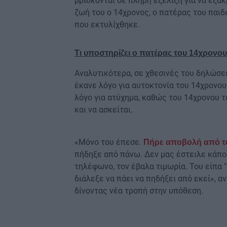
βρίσκονται σε πλήρη εξέλιξη για να εξα
ζωή του ο 14χρονος, ο πατέρας του παι
που εκτυλίχθηκε.
Τι υποστηρίζει ο πατέρας του 14χρονο
Αναλυτικότερα, σε χθεσινές του δηλώσε
έκανε λόγο για αυτοκτονία του 14χρονου
λόγο για ατύχημα, καθώς του 14χρονου τ
και να ασκείται.
«Μόνο του έπεσε.
Πήρε αποβολή από τ
πήδηξε από πάνω. Δεν μας έστειλε κάπο
τηλέφωνο, τον έβαλα τιμωρία. Του είπα "
διάλεξε να πάει να πηδήξει από εκεί», 
δίνοντας νέα τροπή στην υπόθεση.