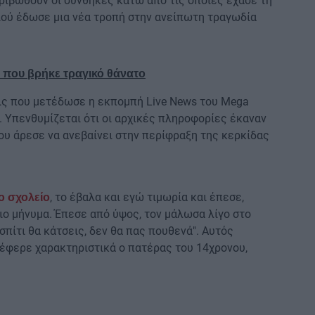
κριβωθούν οι συνθήκες κάτω από τις οποίες έχασε τη
διού έδωσε μια νέα τροπή στην ανείπωτη τραγωδία
υ που βρήκε τραγικό θάνατο
ις που μετέδωσε η εκπομπή Live News του Mega
. Υπενθυμίζεται ότι οι αρχικές πληροφορίες έκαναν
ου άρεσε να ανεβαίνει στην περίφραξη της κερκίδας
, το έβαλα και εγώ τιμωρία και έπεσε,
ο σχολείο
ιο μήνυμα. Έπεσε από ύψος, τον μάλωσα λίγο στο
σπίτι θα κάτσεις, δεν θα πας πουθενά". Αυτός
ανέφερε χαρακτηριστικά ο πατέρας του 14χρονου,