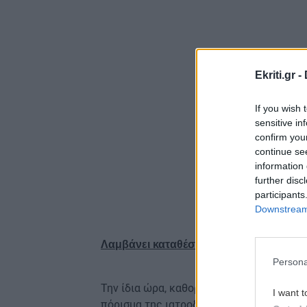
Ekriti.gr -
If you wish 
sensitive in
confirm you
continue se
information 
further disc
participants
Downstream 
Λαμβάνει καταθέσεις η ΕΛ.ΑΣ.
Persona
Την ίδια ώρα, καθοριστικής σημασίας για
I want t
πόρισμα της ιατροδικαστικής εξέτασης π