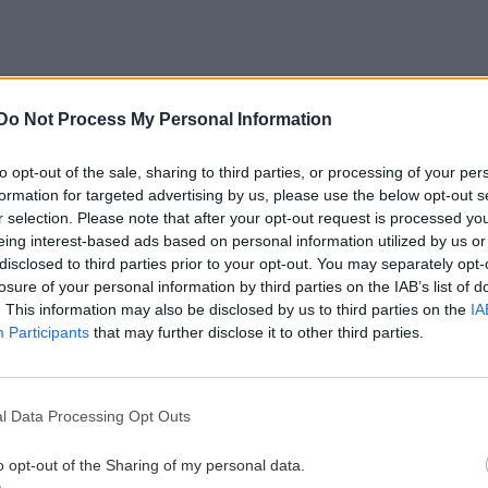
Do Not Process My Personal Information
to opt-out of the sale, sharing to third parties, or processing of your per
formation for targeted advertising by us, please use the below opt-out s
r selection. Please note that after your opt-out request is processed y
eing interest-based ads based on personal information utilized by us or
disclosed to third parties prior to your opt-out. You may separately opt-
losure of your personal information by third parties on the IAB’s list of
. This information may also be disclosed by us to third parties on the
IA
Participants
that may further disclose it to other third parties.
l Data Processing Opt Outs
 τις συνθήκες θανάτου του 14χρονου θα είναι το
o opt-out of the Sharing of my personal data.
ου θα διενεργηθεί στη σορό του, ενώ οι Αρχές ήδη