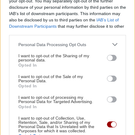
your opt-out. You may separately opt-out of the further
ή τηλεφώνημα για φορολογικές εκκρεμότητες
disclosure of your personal information by third parties on the
ΠΕΡΙΣΣΟΤΕΡΑ
IAB’s list of downstream participants. This information may
also be disclosed by us to third parties on the
IAB’s List of
ΕΛΛΑΔΑ
21:35
Downstream Participants
that may further disclose it to other
Κινηματογραφικός Τουρισμός: Η «Οδύσσεια»
third parties.
φέρνει εκρηκτική άνοδο στις κρατήσεις
GOSSIP - LIFESTYLE
Personal Data Processing Opt Outs
Μπρούκλιν Μπέκαμ: Εβρασε
ΠΟΛΙΤΙΣΜΟΣ
21:22
I want to opt-out of the Sharing of my
μακαρόνια με θαλασσινό νερό
personal data.
Ναύπλιο: 7ο Φεστιβάλ παραδοσιακών χορών -
Opted In
Αντάμωμα Ελλάδας και Κύπρου με φόντο το
I want to opt-out of the Sale of my
Μπούρτζι
Personal Data.
Opted In
ΠΕΡΙΣΣΟΤΕΡΑ
21:10
I want to opt-out of processing my
Personal Data for Targeted Advertising.
Οι "ήρωες της διπλανής πόρτας": Πώς ο
ΑΘΛΗΤΙΚΑ
Opted In
Οδυσσέας και ο Πίτερ Πάρκερ άλλαξαν τη
ΑΕΚ: Φιλική τεσσάρα στην Καλλιθέα
I want to opt-out of Collection, Use,
μυθολογία
Retention, Sale, and/or Sharing of my
πριν το Σούπερ Καπ με τον ΟΦΗ
Personal Data that Is Unrelated with the
Purposes for which it was collected.