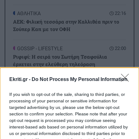
ΑΘΛΗΤΙΚΑ
22:16
ΑΕΚ: Φιλική τεσσάρα στην Καλλιθέα πριν το
Σούπερ Καπ με τον ΟΦΗ
GOSSIP - LIFESTYLE
22:00
Ριφιφί: Η σειρά του Σωτήρη Τσαφούλια
έρχεται στην ελεύθερη τηλεόραση
Ekriti.gr -
Do Not Process My Personal Information
ΕΛΛΑΔΑ
21:55
Όλες οι ειδήσεις
Στα ίχνη του μύθου: Η αναπαράσταση του
If you wish to opt-out of the sale, sharing to third parties, or
"Δράκου" και του θερισμού στην Κοζάνη
processing of your personal or sensitive information for
(βίντεο)
targeted advertising by us, please use the below opt-out
section to confirm your selection. Please note that after your
opt-out request is processed you may continue seeing
ΟΙΚΟΝΟΜΙΑ
21:46
interest-based ads based on personal information utilized by
ΑΑΔΕ: Ποιοι φορολογούμενοι θα λάβουν email
us or personal information disclosed to third parties prior to