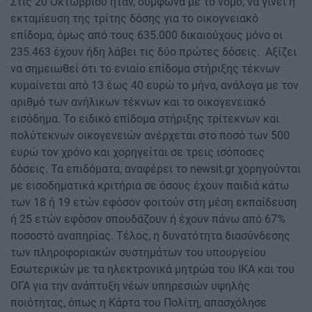
Στις 20 Οκτωβρίου ήταν, σύμφωνα με το νόμο, να γίνει η
εκταμίευση της τρίτης δόσης για το οικογνειακό
επίδομα, όμως από τους 635.000 δικαιούχους μόνο οι
235.463 έχουν ήδη λάβει τις δύο πρώτες δόσεις. Αξίζει
να σημειωθεί ότι το ενιαίο επίδομα στήριξης τέκνων
κυμαίνεται από 13 έως 40 ευρώ το μήνα, ανάλογα με τον
αριθμό των ανήλικων τέκνων και το οικογενειακό
εισόδημα. Το ειδικό επίδομα στήριξης τρίτεκνων και
πολύτεκνων οικογενειών ανέρχεται στο ποσό των 500
ευρώ τον χρόνο και χορηγείται σε τρεις ισόποσες
δόσεις. Τα επιδόματα, αναφέρει το newsit.gr χορηγούνται
με εισοδηματικά κριτήρια σε όσους έχουν παιδιά κάτω
των 18 ή 19 ετών εφόσον φοιτούν στη μέση εκπαίδευση
ή 25 ετών εφόσον σπουδάζουν ή έχουν πάνω από 67%
ποσοστό αναπηρίας. Τέλος, η δυνατότητα διασύνδεσης
των πληροφοριακών συστημάτων του υπουργείου
Εσωτερικών με τα ηλεκτρονικά μητρώα του ΙΚΑ και του
ΟΓΑ για την ανάπτυξη νέων υπηρεσιών υψηλής
ποιότητας, όπως η Κάρτα του Πολίτη, απασχόλησε