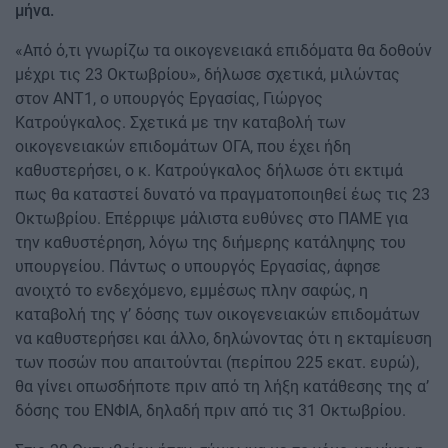
μήνα.
«Από ό,τι γνωρίζω τα οικογενειακά επιδόματα θα δοθούν
μέχρι τις 23 Οκτωβρίου», δήλωσε σχετικά, μιλώντας
στον ΑΝΤ1, ο υπουργός Εργασίας, Γιώργος
Κατρούγκαλος. Σχετικά με την καταβολή των
οικογενειακών επιδομάτων ΟΓΑ, που έχει ήδη
καθυστερήσει, ο κ. Κατρούγκαλος δήλωσε ότι εκτιμά
πως θα καταστεί δυνατό να πραγματοποιηθεί έως τις 23
Οκτωβρίου. Επέρριψε μάλιστα ευθύνες στο ΠΑΜΕ για
την καθυστέρηση, λόγω της διήμερης κατάληψης του
υπουργείου. Πάντως ο υπουργός Εργασίας, άφησε
ανοιχτό το ενδεχόμενο, εμμέσως πλην σαφώς, η
καταβολή της γ’ δόσης των οικογενειακών επιδομάτων
να καθυστερήσει και άλλο, δηλώνοντας ότι η εκταμίευση
των ποσών που απαιτούνται (περίπου 225 εκατ. ευρώ),
θα γίνει οπωσδήποτε πριν από τη λήξη κατάθεσης της α’
δόσης του ΕΝΦΙΑ, δηλαδή πριν από τις 31 Οκτωβρίου.