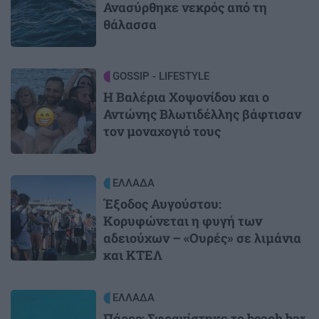
Ανασύρθηκε νεκρός από τη
θάλασσα
Image
GOSSIP - LIFESTYLE
Η Βαλέρια Χοψονίδου και ο
Αντώνης Βλωτιδέλλης βάφτισαν
τον μοναχογιό τους
Image
ΕΛΛΑΔΑ
Έξοδος Αυγούστου:
Κορυφώνεται η φυγή των
αδειούχων – «Ουρές» σε λιμάνια
και ΚΤΕΛ
Image
ΕΛΛΑΔΑ
Πάρος: Σφραγίστηκε το beach bar