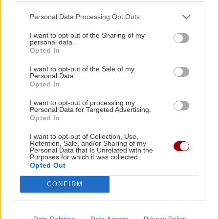
Έξοδος Αυγούστου: Κορυφώνεται η φυγή των
αδειούχων – «Ουρές» σε λιμάνια και ΚΤΕΛ
Personal Data Processing Opt Outs
I want to opt-out of the Sharing of my
personal data.
ΕΛΛΑΔΑ
12:35
Opted In
Πάρος: Σφραγίστηκε το beach bar μετά τον
ΚΟΣΜΟΣ
I want to opt-out of the Sale of my
θάνατο του 4χρονου στην πισίνα – Στον
Personal Data.
Κλιμάκωση στην Ερυθρά Θάλασσα:
εισαγγελέα ο ιδιοκτήτης
Opted In
Πύραυλοι των Χούθι χτύπησαν
πετρελαϊκές εγκαταστάσεις στην
I want to opt-out of processing my
Τζιζάν
Personal Data for Targeted Advertising.
ΚΡΗΤΗ
12:23
Opted In
Ηράκλειο: Μεγάλη βλάβη στις Βασιλειές –
I want to opt-out of Collection, Use,
Ποιες περιοχές θα μείνουν χωρίς νερό
Retention, Sale, and/or Sharing of my
Personal Data that Is Unrelated with the
Purposes for which it was collected.
Opted Out
ΕΛΛΑΔΑ
ΚΡΗΤΗ
12:10
Κρήτη: Στο «κόκκινο» η τουριστική κίνηση –
Σκύλος ή Γάτα: Ποιο κατοικίδιο
CONFIRM
«συμφέρει» περισσότερο την τσέπη
100% πληρότητα στα πλοία και αυξημένες
σου το 2026;
αεροπορικές αφίξεις
Data Deletion
Data Access
Privacy Policy