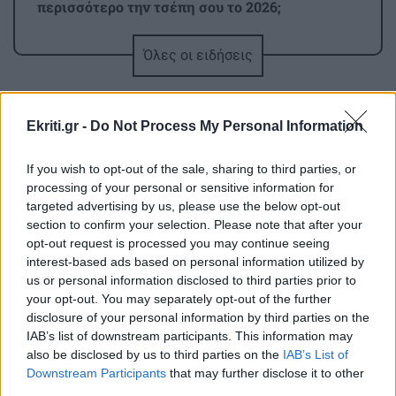
περισσότερο την τσέπη σου το 2026;
Όλες οι ειδήσεις
ΚΡΗΤΗ
13:23
Σε πύρινο συναγερμό η χώρα - Στο «κόκκινο» ο
κίνδυνος πυρκαγιάς στην Κρήτη με ριπές
Ekriti.gr -
Do Not Process My Personal Information
ανέμων έως 110 χλμ./ώρα
If you wish to opt-out of the sale, sharing to third parties, or
ΚΡΗΤΗ
13:14
processing of your personal or sensitive information for
Τραγωδία στα Μάλια: Ανασύρθηκε νεκρός από
targeted advertising by us, please use the below opt-out
section to confirm your selection. Please note that after your
ΠΕΡΙΣΣΟΤΕΡΑ
τη θάλασσα
opt-out request is processed you may continue seeing
interest-based ads based on personal information utilized by
us or personal information disclosed to third parties prior to
GOSSIP - LIFESTYLE
13:00
your opt-out. You may separately opt-out of the further
Η Βαλέρια Χοψονίδου και ο Αντώνης
disclosure of your personal information by third parties on the
ΚΡΗΤΗ
Βλωτιδέλλης βάφτισαν τον μοναχογιό τους
IAB’s list of downstream participants. This information may
also be disclosed by us to third parties on the
IAB’s List of
Κρήτη: Συνελήφθη 32χρονος για πέντε
Downstream Participants
that may further disclose it to other
κλοπές από επιχειρήσεις – Βρέθηκαν
ΕΛΛΑΔΑ
12:47
κλοπιμαία
third parties.