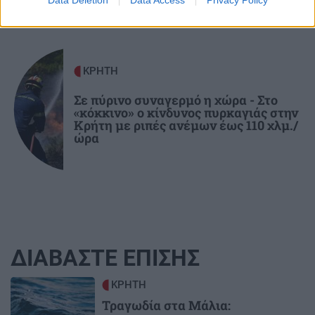
ΚΡΗΤΗ
Σε πύρινο συναγερμό η χώρα - Στο
«κόκκινο» ο κίνδυνος πυρκαγιάς στην
Κρήτη με ριπές ανέμων έως 110 χλμ./
ώρα
ΔΙΑΒΑΣΤΕ ΕΠΙΣΗΣ
Image
ΚΡΗΤΗ
Τραγωδία στα Μάλια: