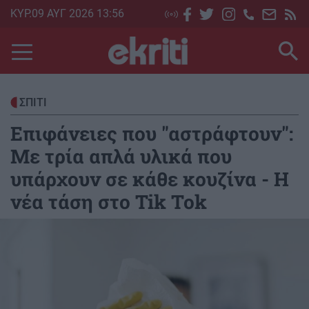
Skip
ΚΥΡ.09 ΑΥΓ 2026 13:56
to
main
content
ΣΠΙΤΙ
Επιφάνειες που "αστράφτουν":
Με τρία απλά υλικά που
υπάρχουν σε κάθε κουζίνα - Η
νέα τάση στο Tik Tok