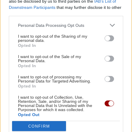
also be disclosed by us to third parties on the
IAB’s List of
ΥΓΕΙΑ
Νέα άφιξη μεταναστών στην Κρήτη: 57 άτομα
Downstream Participants
that may further disclose it to other
εντοπίστηκαν στα Καπετανιανά
third parties.
Καλοκαίρι - θερμοκρασίες: Τα οφέλη
από τη χρήση κλιματιστικού και
Personal Data Processing Opt Outs
ανεμιστήρα οροφής
GOSSIP - LIFESTYLE
15:00
I want to opt-out of the Sharing of my
Αντόνια Μπαντέρας: «Η καρδιακή προσβολή
personal data.
Opted In
ήταν το καλύτερο πράγμα που μου συνέβη»
I want to opt-out of the Sale of my
Personal Data.
ΚΟΣΜΟΣ
14:59
Opted In
ΠΟΛΙΤΙΚΗ
Τουρκία, Σαουδική Αραβία και Πακιστάν
I want to opt-out of processing my
Τσουκαλάς: «Έκθεση-κόλαφος του
υπέγραψαν αμυντική συμφωνία – Τι
Personal Data for Targeted Advertising.
ΟΟΣΑ διαλύει το success story της
Opted In
προβλέπει
κυβέρνησης»
I want to opt-out of Collection, Use,
Retention, Sale, and/or Sharing of my
Personal Data that Is Unrelated with the
ΠΟΛΙΤΙΚΗ
14:57
Purposes for which it was collected.
Στις 9 Σεπτεμβρίου ο Τσίπρας στη ΔΕΘ, στις 2
Opted Out
θα παρουσιάσει το οικονομικό πρόγραμμά του
CONFIRM
ΚΟΣΜΟΣ