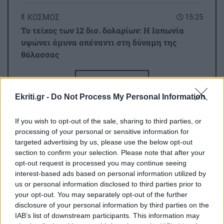
ΚΟΣΜΟΣ
15:25
Το τείχος των 12 δισ. δολαρίων: Η Ιαπωνία
υψώνει άμυνα απέναντι στη δύναμη της
θάλασσας
Όλες οι ειδήσεις
ΚΟΣΜΟΣ
15:16
Ekriti.gr -
Do Not Process My Personal Information
Ορμούζ: Η κίνηση των πλοίων μειώθηκε - Εν
αναμονή αποτελεσμάτων των συνομιλιών
If you wish to opt-out of the sale, sharing to third parties, or
Ιράν-Ομάν
processing of your personal or sensitive information for
targeted advertising by us, please use the below opt-out
section to confirm your selection. Please note that after your
ΟΙΚΟΝΟΜΙΑ
15:09
opt-out request is processed you may continue seeing
Αγροτικές ενισχύσεις 2026: Ποιοι κινδυνεύουν
interest-based ads based on personal information utilized by
ΠΕΡΙΣΣΟΤΕΡΑ
με αποκλεισμό - Οι κυρώσεις για ανακριβή
us or personal information disclosed to third parties prior to
στοιχεία ΟΣΔΕ
your opt-out. You may separately opt-out of the further
disclosure of your personal information by third parties on the
IAB’s list of downstream participants. This information may
ΚΡΗΤΗ
15:07