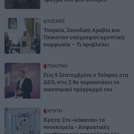
Image
ΚΟΣΜΟΣ
Τουρκία, Σαουδική Αραβία και
Πακιστάν υπέγραψαν αμυντική
συμφωνία – Τι προβλέπει
Image
ΠΟΛΙΤΙΚΗ
Στις 9 Σεπτεμβρίου ο Τσίπρας στη
ΔΕΘ, στις 2 θα παρουσιάσει το
οικονομικό πρόγραμμά του
Image
ΚΡΗΤΗ
Κρήτη: Στο «κόκκινο» τα
νοσοκομεία - Ασφυκτικές
συνθήκες από την αύξηση του