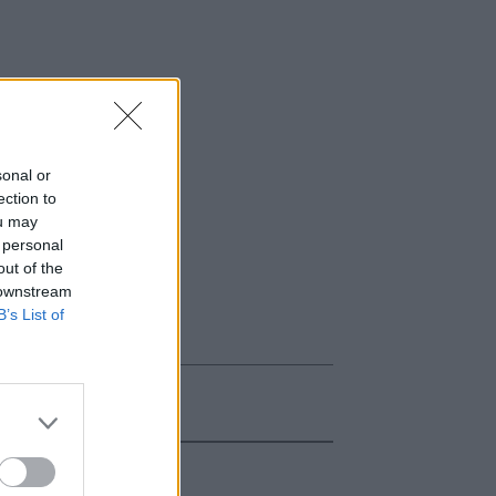
sonal or
ection to
ou may
 personal
out of the
 downstream
B’s List of