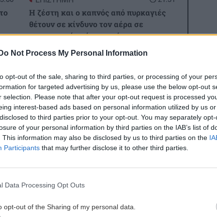
το
Η ζέστη και ο καπνός από πυρκαγιές
θέτουν σε κίνδυνο τον αέρα σε
εσωτερικούς χώρους, σύμφωνα με
μελέτη
Do Not Process My Personal Information
2:49
 1-0
to opt-out of the sale, sharing to third parties, or processing of your per
ΟΙΚΟΝΟΜΙΑ
21:22
formation for targeted advertising by us, please use the below opt-out s
Χρέη στις Τράπεζες: Έτσι μπορείτε να
r selection. Please note that after your opt-out request is processed y
τα βλέπετε online & σε μηνιαία βάση
eing interest-based ads based on personal information utilized by us or
disclosed to third parties prior to your opt-out. You may separately opt-
2:25
ες οι ειδήσεις
losure of your personal information by third parties on the IAB’s list of
ΚΟΣΜΟΣ
21:13
ιών
. This information may also be disclosed by us to third parties on the
IA
Πόλεμος Ρωσίας-Ουκρανίας: Η Ρωσία
Participants
that may further disclose it to other third parties.
κατέρριψε 1.155 Ουκρανικά drones, το
τελευταίο 24ωρο
2:25
l Data Processing Opt Outs
GOSSIP - LIFESTYLE
21:00
σε
o opt-out of the Sharing of my personal data.
Κώστας Σαμαράς: Η οικογενειακή