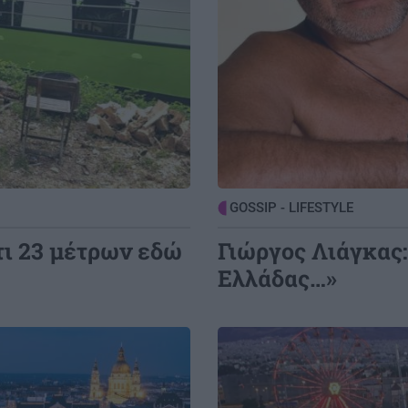
GOSSIP - LIFESTYLE
τι 23 μέτρων εδώ
Γιώργος Λιάγκας:
Ελλάδας…»
Image