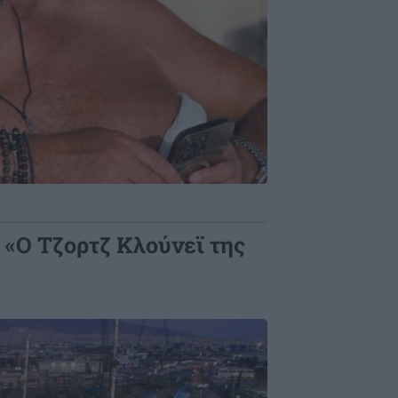
 «Ο Τζορτζ Κλούνεϊ της