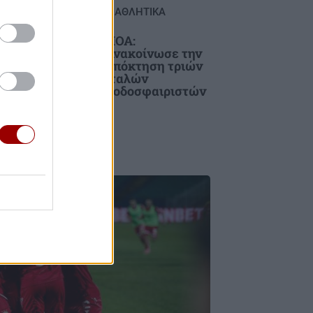
ΑΘΛΗΤΙΚΑ
e: Η
ΠΟΑ:
Ανακοίνωσε την
ν
απόκτηση τριών
Ιταλών
α θα
ποδοσφαιριστών