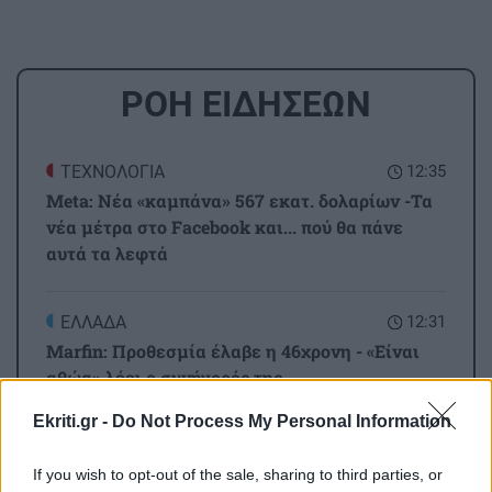
ΡΟΗ ΕΙΔΗΣΕΩΝ
ΤΕΧΝΟΛΟΓΙΑ
12:35
Meta: Νέα «καμπάνα» 567 εκατ. δολαρίων -Τα
νέα μέτρα στο Facebook και... πού θα πάνε
αυτά τα λεφτά
ΕΛΛΑΔΑ
12:31
Marfin: Προθεσμία έλαβε η 46χρονη - «Είναι
αθώα» λέει ο συνήγορός της
Ekriti.gr -
Do Not Process My Personal Information
ΚΡΗΤΗ
12:25
Δήμας από Καστέλλι: Στόχος το αεροδρόμιο να
If you wish to opt-out of the sale, sharing to third parties, or