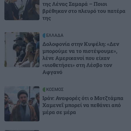
της Λένας Σαμαρά – Ποιοι
βρέθηκαν στο πλευρό του πατέρα
της
Image
ΕΛΛΑΔΑ
Δολοφονία στην Κυψέλη: «Δεν
μπορούμε να το πιστέψουμε»,
λένε Αμερικανοί που είχαν
«υιοθετήσει» στη Λέσβο τον
Αφγανό
Image
ΚΟΣΜΟΣ
Ιράν: Αναφορές ότι ο Μοτζτάμπα
Χαμενεΐ μπορεί να πεθάνει από
μέρα σε μέρα