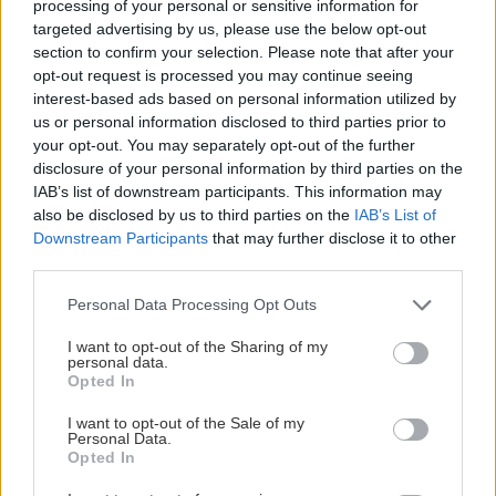
processing of your personal or sensitive information for
λειτουργεί κανονικά τον Νοέμβριο του 2028
targeted advertising by us, please use the below opt-out
section to confirm your selection. Please note that after your
Όλες οι ειδήσεις
opt-out request is processed you may continue seeing
ΕΛΛΑΔΑ
12:18
interest-based ads based on personal information utilized by
Χωρίς τις αισθήσεις της ανασύρθηκε 53χρονη
us or personal information disclosed to third parties prior to
από ακάλυπτο πολυκατοικίας
your opt-out. You may separately opt-out of the further
disclosure of your personal information by third parties on the
IAB’s list of downstream participants. This information may
ΣΠΙΤΙ
12:09
also be disclosed by us to third parties on the
IAB’s List of
Έφτασε το τέλος των φούρνων μικροκυμάτων;
Downstream Participants
that may further disclose it to other
third parties.
ΠΕΡΙΣΣΟΤΕΡΑ
GOSSIP - LIFESTYLE
12:00
Personal Data Processing Opt Outs
Καλλιμάνη: Θαμώνας της πέταξε λουλούδια
I want to opt-out of the Sharing of my
στο πρόσωπο
personal data.
Opted In
ΤΕΧΝΟΛΟΓΙΑ
I want to opt-out of the Sale of my
ΚΡΗΤΗ
11:57
Personal Data.
Meta: Νέα «καμπάνα» 567 εκατ.
Κρήτη: Ξάπλωσε να κάνει ηλιοθεραπεία και
Opted In
δολαρίων -Τα νέα μέτρα στο Facebook
πέθανε!
και... πού θα πάνε αυτά τα λεφτά