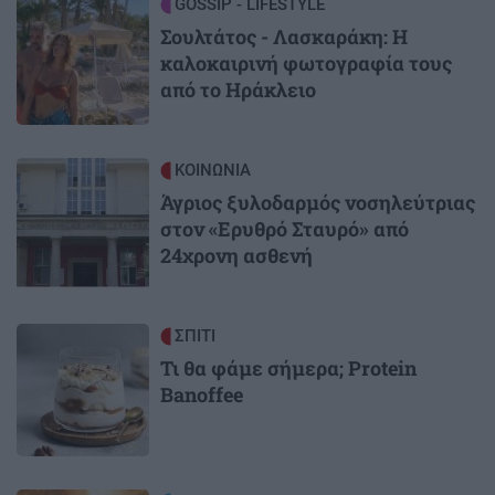
Image
GOSSIP - LIFESTYLE
Σουλτάτος - Λασκαράκη: Η
καλοκαιρινή φωτογραφία τους
από το Ηράκλειο
Image
ΚΟΙΝΩΝΙΑ
Άγριος ξυλοδαρμός νοσηλεύτριας
στον «Ερυθρό Σταυρό» από
24χρονη ασθενή
Image
ΣΠΙΤΙ
Τι θα φάμε σήμερα; Protein
Banoffee