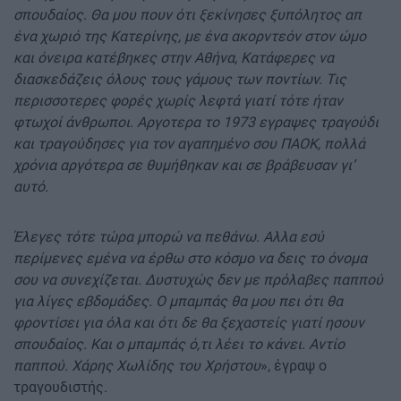
σπουδαίος. Θα μου πουν ότι ξεκίνησες ξυπόλητος απ
ένα χωριό της Κατερίνης, με ένα ακορντεόν στον ώμο
και όνειρα κατέβηκες στην Αθήνα, Κατάφερες να
διασκεδάζεις όλους τους γάμους των ποντίων. Τις
περισσοτερες φορές χωρίς λεφτά γιατί τότε ήταν
φτωχοί άνθρωποι. Αργοτερα το 1973 εγραψες τραγούδι
και τραγούδησες για τον αγαπημένο σου ΠΑΟΚ, πολλά
χρόνια αργότερα σε θυμήθηκαν και σε βράβευσαν γι’
αυτό.
Έλεγες τότε τώρα μπορώ να πεθάνω. Αλλα εσύ
περίμενες εμένα να έρθω στο κόσμο να δεις το όνομα
σου να συνεχίζεται. Δυστυχώς δεν με πρόλαβες παππού
για λίγες εβδομάδες. Ο μπαμπάς θα μου πει ότι θα
φροντίσει για όλα και ότι δε θα ξεχαστείς γιατί ησουν
σπουδαίος. Και ο μπαμπάς ό,τι λέει το κάνει. Αντίο
παππού. Χάρης Χωλίδης του Χρήστου
», έγραψ ο
τραγουδιστής.