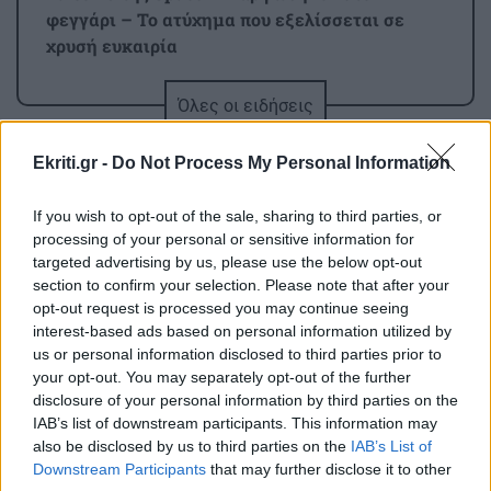
φεγγάρι – Το ατύχημα που εξελίσσεται σε
χρυσή ευκαιρία
Όλες οι ειδήσεις
GOSSIP - LIFESTYLE
18:00
Η Κατερίνα Λιόλιου πίνει ρακές με την παρέα
Ekriti.gr -
Do Not Process My Personal Information
της στην Κρήτη
If you wish to opt-out of the sale, sharing to third parties, or
ΚΟΣΜΟΣ
17:45
processing of your personal or sensitive information for
targeted advertising by us, please use the below opt-out
Παρίσι: Νέα δρακόντεια μέτρα για τα πατίνια
section to confirm your selection. Please note that after your
opt-out request is processed you may continue seeing
ΠΕΡΙΣΣΟΤΕΡΑ
interest-based ads based on personal information utilized by
ΥΓΕΙΑ
17:30
us or personal information disclosed to third parties prior to
Πώς να ενισχύσεις τα οστά σου χωρίς
your opt-out. You may separately opt-out of the further
συμπληρώματα ασβεστίου
disclosure of your personal information by third parties on the
IAB’s list of downstream participants. This information may
ΚΟΣΜΟΣ
also be disclosed by us to third parties on the
IAB’s List of
ΚΟΣΜΟΣ
17:15
Downstream Participants
that may further disclose it to other
Νιγηρία: 1.500 ζευγάρια
Αλβανία: Μαίνεται η μεγάλη φωτιά στα