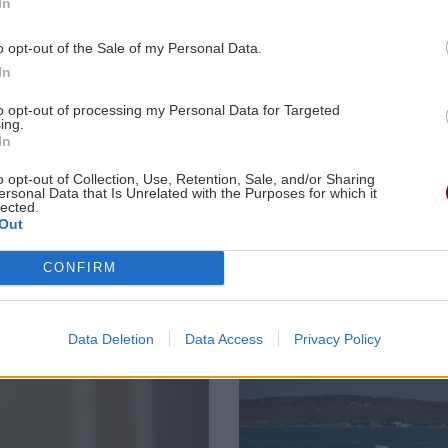
In
επίδομα σε περισσότερους από 1.600
2:21
φοιτητές του Πανεπιστημίου Κρήτης
o opt-out of the Sale of my Personal Data.
 να
In
ΕΛΛΑΔΑ
20:44
to opt-out of processing my Personal Data for Targeted
ing.
«Στέρεψε» η αγορά από πινακίδες
ΣΧΕΣΕΙΣ ΚΑΙ SEX
GOSSIP - LIFES
In
2:11
κυκλοφορίας: Χιλιάδες αυτοκίνητα
Μικρές αλλαγές
Ο Τζέιμς
παραμένουν αταξινόμητα
o opt-out of Collection, Use, Retention, Sale, and/or Sharing
που μπορούν να
Κάμερον
ersonal Data that Is Unrelated with the Purposes for which it
φέρουν ξανά τη
φαίνεται έτο
lected.
Out
σπίθα στη σχέση
να αφήσει πί
ΚΡΗΤΗ
20:39
σου
του το «Avata
Κρήτη: Κινητοποίηση της
CONFIRM
Πυροσβεστικής στη Σητεία –
1:53
Πυρκαγιά κοντά σε εγκαταστάσεις
ανεμογεννητριών
Data Deletion
Data Access
Privacy Policy
χο
Image
ΚΟΣΜΟΣ
20:33
Η Ισπανία απειλεί με αντίποινα κατά
1:42