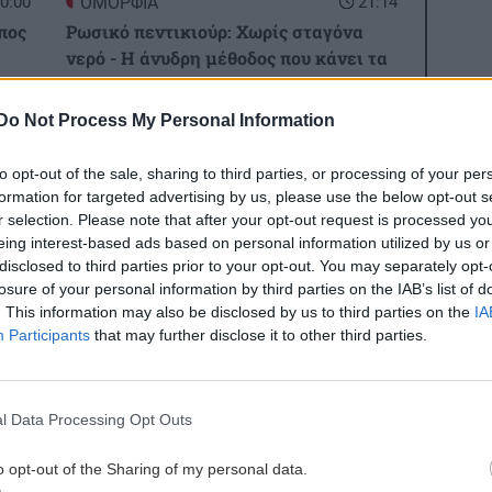
0:00
ΟΜΟΡΦΙΑ
21:14
πος
Ρωσικό πεντικιούρ: Χωρίς σταγόνα
νερό - Η άνυδρη μέθοδος που κάνει τα
πέλματα βελούδινα (χωρίς ξύστρες και
πόνο)
Do Not Process My Personal Information
0:00
to opt-out of the sale, sharing to third parties, or processing of your per
GOSSIP - LIFESTYLE
21:00
ου
formation for targeted advertising by us, please use the below opt-out s
Η Ελένη Βουλγαράκη διαψεύδει τον
r selection. Please note that after your opt-out request is processed y
χωρισμό της με τον Φώτη Ιωαννίδη
eing interest-based ads based on personal information utilized by us or
3:00
disclosed to third parties prior to your opt-out. You may separately opt-
ς να
losure of your personal information by third parties on the IAB’s list of
ΠΟΛΙΤΙΣΜΟΣ
20:55
. This information may also be disclosed by us to third parties on the
IA
Ιστορική πρωτιά στην Επίδαυρο: Οι
Participants
that may further disclose it to other third parties.
«Τρωάδες» προσβάσιμες σε άτομα με
2:32
αισθητηριακές αναπηρίες
ι
ες οι ειδήσεις
l Data Processing Opt Outs
ΚΡΗΤΗ
20:48
o opt-out of the Sharing of my personal data.
3,3 εκατ. ευρώ για το στεγαστικό