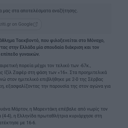
α μας στα αποτελέσματα αναζήτησης.
riti.gr on Google
θλημα Ταεκβοντό, που φιλοξενείται στο Μόναχο,
ντας στην Ελλάδα μία σπουδαία διάκριση και τον
 επίπεδο γυναικών.
ιρετική πορεία μέχρι τον τελικό των -67κ.,
ας Ιζίλ Ζαφέρ στη φάση των «16». Στα προημιτελικά
νώ στον ημιτελικό επιβλήθηκε με 2-0 της Σέρβας
η, εξασφαλίζοντας την παρουσία της στον αγώνα για
ουάνα Μάρτον, η Μαρεντάκη επέβαλε από νωρίς τον
 (4-4), η Ελληνίδα πρωταθλήτρια κυριάρχησε στη
ατέκτησε με 16-6.