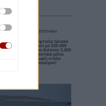
TYLE
ΕΠΙΣΤΗΜΗ
Έφτιαξε ηλιακό
γιοτ με $20.000
ιμος
και διένυσε 3.000
σω
ναυτικά μίλια
r»
χωρίς στάλα
καυσίμου!