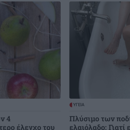
Image
ΥΓΕΙΑ
ν 4
Πλύσιμο των ποδι
τερο έλεγχο του
ελαιόλαδο: Γιατί 