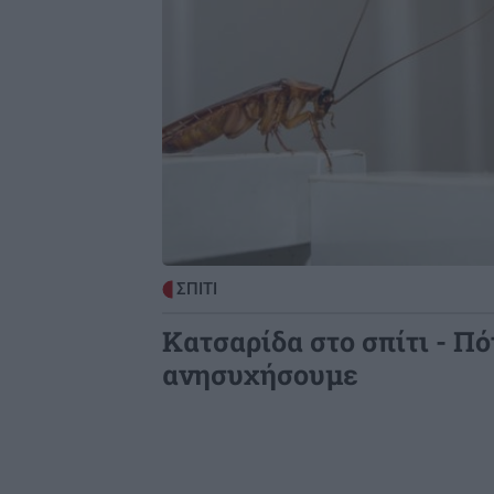
Πλύσιμο των ποδιών με αλάτι και
ελαιόλαδο: Γιατί ειδικοί το συνιστο
και σε τι χρησιμεύει
ΚΟΣΜΟΣ
2
Το ταξίδι με το τρένο που θα σας
μείνει αξέχαστο (εικόνες)
ΚΟΣΜΟΣ
2
ΣΠΙΤΙ
Ιταλία: Τα ελαιοτριβεία ενώνονται 
αντιμετωπίσουν την κρίση
Κατσαρίδα στο σπίτι - Πό
ανησυχήσουμε