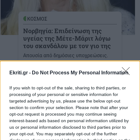
ΚΟΣΜΟΣ
Νορβηγία: Επιδείνωση της
υγείας της Μέτε-Μάριτ λόγω
του σκανδάλου με τον γιο της
Απουσία από δημόσιες υποχρεώσεις.
19-03-2026
Ekriti.gr -
Do Not Process My Personal Information
If you wish to opt-out of the sale, sharing to third parties, or
processing of your personal or sensitive information for
ΚΟΣΜΟΣ
targeted advertising by us, please use the below opt-out
Νορβηγία: Προετοιμασίες για
section to confirm your selection. Please note that after your
opt-out request is processed you may continue seeing
πιθανή μεταμόσχευση
interest-based ads based on personal information utilized by
πνεύμονα στην πριγκίπισσα
us or personal information disclosed to third parties prior to
Μέτε-Μάριτ
your opt-out. You may separately opt-out of the further
16:31 | 12/03/2026