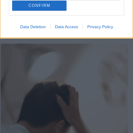
Υπόθεση Έπσταϊν: Απόπειρα
CONFIRM
αυτοκτονίας από τον πρώην
πρωθυπουργό της Νορβηγίας
Γιάγκλαντ
Data Deletion
Data Access
Privacy Policy
20:06 | 24/02/2026