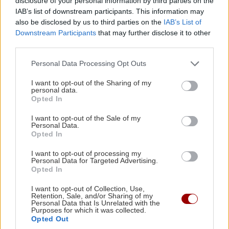
disclosure of your personal information by third parties on the
IAB’s list of downstream participants. This information may
also be disclosed by us to third parties on the
IAB’s List of
ΚΟΣΜΟΣ
Downstream Participants
that may further disclose it to other
Ο γιος της πριγκίπισσας
third parties.
Μέτε-Μάριτ παραδέχθηκε
χρήση κοκαΐνης στη δίκη του
Personal Data Processing Opt Outs
για χρήση βίας
I want to opt-out of the Sharing of my
19:15 | 08/03/2026
personal data.
Opted In
ΚΟΣΜΟΣ
I want to opt-out of the Sale of my
Personal Data.
Ισπανία: Στο νοσοκομείο της
Opted In
Τενερίφη ο βασιλιάς της
Νορβηγίας Χάραλντ Ε΄ -Ποια
I want to opt-out of processing my
Personal Data for Targeted Advertising.
είναι η κατάσταση της υγείας
Opted In
του
I want to opt-out of Collection, Use,
14:52 | 26/02/2026
Retention, Sale, and/or Sharing of my
Personal Data that Is Unrelated with the
Purposes for which it was collected.
Opted Out
ΚΟΣΜΟΣ