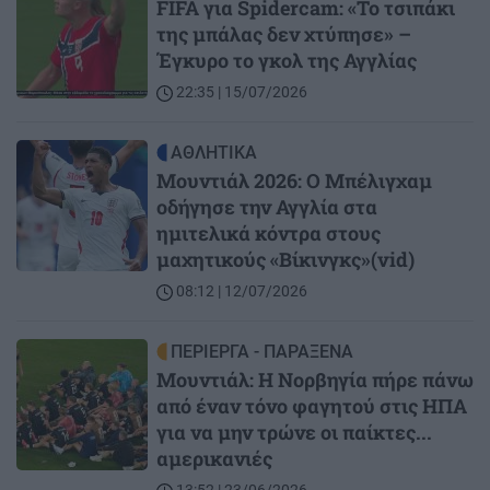
FIFA για Spidercam: «Το τσιπάκι
της μπάλας δεν χτύπησε» –
Έγκυρο το γκολ της Αγγλίας
22:35 | 15/07/2026
Image
ΑΘΛΗΤΙΚΑ
Μουντιάλ 2026: Ο Μπέλιγχαμ
οδήγησε την Αγγλία στα
ημιτελικά κόντρα στους
μαχητικούς «Βίκινγκς»(vid)
08:12 | 12/07/2026
Image
ΠΕΡΙΕΡΓΑ - ΠΑΡΑΞΕΝΑ
Μουντιάλ: Η Νορβηγία πήρε πάνω
από έναν τόνο φαγητού στις ΗΠΑ
για να μην τρώνε οι παίκτες...
αμερικανιές