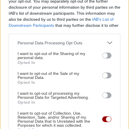
your opt-out. You may separately opt-out of the further
τα χωράφια -
disclosure of your personal information by third parties on the
Καταστράφηκαν
IAB’s list of downstream participants. This information may
καλλιέργειες (εικόνες)
also be disclosed by us to third parties on the
IAB’s List of
Downstream Participants
that may further disclose it to other
10:12 | 02/05/2025
third parties.
ΕΛΛΑΔΑ
Personal Data Processing Opt Outs
Πάρος: Σφοδρή νεροποντή
I want to opt-out of the Sharing of my
έπληξε το νησί -
personal data.
Παρασύρθηκαν οχήματα,
Opted In
τεράστιες υλικές ζημιές
I want to opt-out of the Sale of my
17:49 | 31/03/2025
Personal Data.
Opted In
ΚΟΣΜΟΣ
I want to opt-out of processing my
Personal Data for Targeted Advertising.
Τουλάχιστον 11 νεκροί από
Opted In
τον κυκλώνα Σίντο στο
γαλλικό αρχιπέλαγος στον
I want to opt-out of Collection, Use,
Retention, Sale, and/or Sharing of my
Ινδικό ωκεανό
Personal Data that Is Unrelated with the
Purposes for which it was collected.
20:47 | 15/12/2024