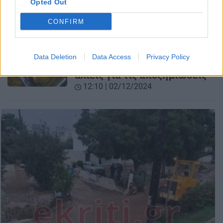
Opted Out
CONFIRM
ΚΡΗΤΗ
Κρήτη: Με 6 ευρώ το κιλό θα
επιδοτείται το ψάρεμα
Data Deletion
Data Access
Privacy Policy
λαγοκέφαλων - Τι λένε οι
αλιείς για τις αποζημιώσεις
12:10 | 02/12/2024